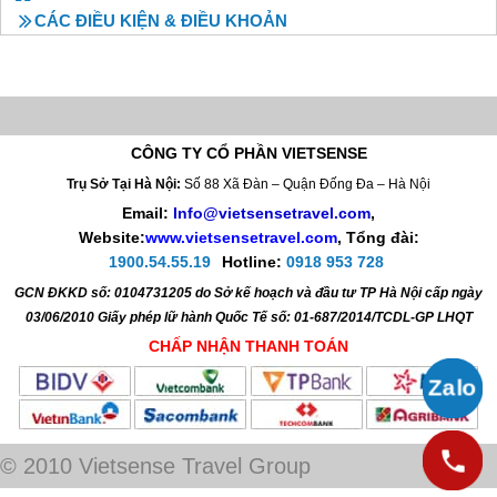
CÁC ĐIỀU KIỆN & ĐIỀU KHOẢN
CÔNG TY CỔ PHẦN VIETSENSE
Trụ Sở Tại Hà Nội:
Số 88 Xã Đàn – Quận Đống Đa – Hà Nội
Email:
Info@vietsensetravel.com
,
Website:
www.vietsensetravel.com
,
Tổng đài:
1900.54.55.19
Hotline:
0918 953 728
GCN ĐKKD số: 0104731205 do Sở kế hoạch và đầu tư TP Hà Nội cấp ngày
03/06/2010 Giấy phép lữ hành Quốc Tế số: 01-687/2014/TCDL-GP LHQT
CHẤP NHẬN THANH TOÁN
© 2010 Vietsense Travel Group