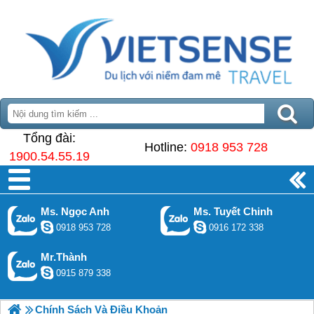
Tổng đài:
Hotline:
0918 953 728
1900.54.55.19
Ms. Ngọc Anh
Ms. Tuyết Chinh
0918 953 728
0916 172 338
Mr.Thành
0915 879 338
Chính Sách Và Điều Khoản