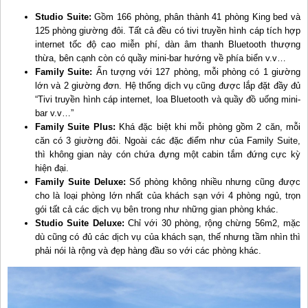
Studio Suite:
Gồm 166 phòng, phân thành 41 phòng King bed và
125 phòng giường đôi. Tất cả đều có tivi truyền hình cáp tích hợp
internet tốc độ cao miễn phí, dàn âm thanh Bluetooth thượng
thừa, bên cạnh còn có quầy mini-bar hướng về phía biển v.v…
Family Suite:
Ấn tượng với 127 phòng, mỗi phòng có 1 giường
lớn và 2 giường đơn. Hệ thống dịch vụ cũng được lắp đặt đầy đủ
“Tivi truyền hình cáp internet, loa Bluetooth và quầy đồ uống mini-
bar v.v…”
Family Suite Plus:
Khá đặc biệt khi mỗi phòng gồm 2 căn, mỗi
căn có 3 giường đôi. Ngoài các đặc điểm như của Family Suite,
thì không gian này cón chứa đựng một cabin tắm đứng cực kỳ
hiện đại.
Family Suite Deluxe:
Số phòng không nhiều nhưng cũng được
cho là loại phòng lớn nhất của khách sạn với 4 phòng ngủ, trọn
gói tất cả các dịch vụ bên trong như những gian phòng khác.
Studio Suite Deluxe:
Chỉ với 30 phòng, rộng chừng 56m2, mặc
dù cũng có đủ các dịch vụ của khách sạn, thế nhưng tầm nhìn thì
phải nói là rộng và đẹp hàng đầu so với các phòng khác.