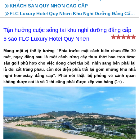
KHÁCH SẠN QUY NHƠN CAO CẤP
FLC Luxury Hotel Quy Nhơn Khu Nghỉ Dưỡng Đẳng Cấp 5 Sao
Tận hưởng cuộc sống tại khu nghỉ dưỡng đẳng cấp
5 sao FLC Luxury Hotel Quy Nhơn
Mang một vị thế lý tưởng “Phía trước mặt cách biển chưa đến 30
mét, ngay đằng sau là một cánh rừng cây thưa thớt bao trọn từng
sân golf phù hợp cho việc dong chơi tản bộ, nhìn sang bên phải lại
là đồi cát trắng phau, còn đối diện phía trái lại gồm những khu nhà
nghỉ homestay đẳng cấp”. Phải nói thật, bệ phóng về cảnh quan
không được coi là số 1 thì cũng phải được xếp vào hàng (1+) .