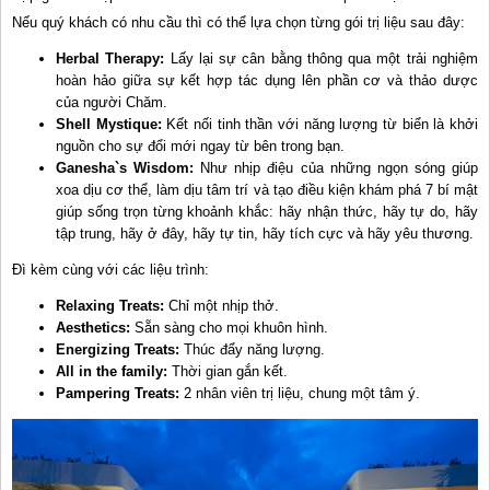
Nếu quý khách có nhu cầu thì có thể lựa chọn từng gói trị liệu sau đây:
Herbal Therapy:
Lấy lại sự cân bằng thông qua một trải nghiệm
hoàn hảo giữa sự kết hợp tác dụng lên phần cơ và thảo dược
của người Chăm.
Shell Mystique:
Kết nối tinh thần với năng lượng từ biển là khởi
nguồn cho sự đổi mới ngay từ bên trong bạn.
Ganesha`s Wisdom:
Như nhịp điệu của những ngọn sóng giúp
xoa dịu cơ thể, làm dịu tâm trí và tạo điều kiện khám phá 7 bí mật
giúp sống trọn từng khoảnh khắc: hãy nhận thức, hãy tự do, hãy
tập trung, hãy ở đây, hãy tự tin, hãy tích cực và hãy yêu thương.
Đì kèm cùng với các liệu trình:
Relaxing Treats:
Chỉ một nhịp thở.
Aesthetics:
Sẵn sàng cho mọi khuôn hình.
Energizing Treats:
Thúc đẩy năng lượng.
All in the family:
Thời gian gắn kết.
Pampering Treats:
2 nhân viên trị liệu, chung một tâm ý.