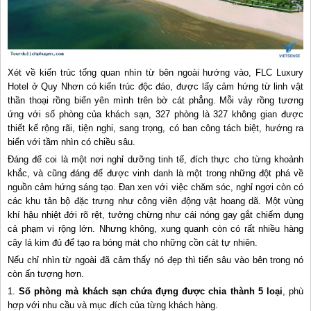
Xét về kiến trúc tổng quan nhìn từ bên ngoài hướng vào, FLC Luxury
Hotel ở Quy Nhơn có kiến trúc độc đáo, được lấy cảm hứng từ linh vật
thần thoại rồng biển yên mình trên bờ cát phẳng. Mỗi vảy rồng tương
ứng với số phòng của khách sạn, 327 phòng là 327 không gian được
thiết kế rộng rãi, tiện nghi, sang trọng, có ban công tách biệt, hướng ra
biển với tầm nhìn có chiều sâu.
Đáng để coi là một nơi nghỉ dưỡng tinh tế, đích thực cho từng khoảnh
khắc, và cũng đáng để được vinh danh là một trong những đột phá về
nguồn cảm hứng sáng tạo. Đan xen với việc chăm sóc, nghỉ ngơi còn có
các khu tản bộ đặc trưng như công viên động vật hoang dã. Một vùng
khí hậu nhiệt đới rõ rệt, tưởng chừng như cái nóng gay gắt chiếm dụng
cả phạm vi rộng lớn. Nhưng không, xung quanh còn có rất nhiều hàng
cây lá kim đủ để tạo ra bóng mát cho những cồn cát tự nhiên.
Nếu chỉ nhìn từ ngoài đã cảm thấy nó đẹp thì tiến sâu vào bên trong nó
còn ấn tượng hơn.
1.
Số phòng mà khách sạn chứa đựng được chia thành 5 loại
, phù
hợp với nhu cầu và mục đích của từng khách hàng.