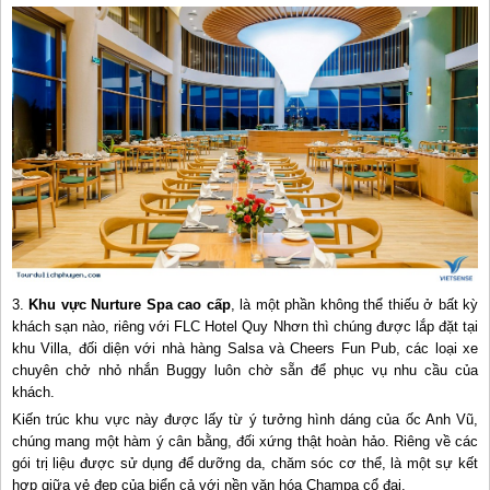
3.
Khu vực Nurture Spa cao cấp
, là một phần không thể thiếu ở bất kỳ
khách sạn nào, riêng với FLC Hotel Quy Nhơn thì chúng được lắp đặt tại
khu Villa, đối diện với nhà hàng Salsa và Cheers Fun Pub, các loại xe
chuyên chở nhỏ nhắn Buggy luôn chờ sẵn để phục vụ nhu cầu của
khách.
Kiến trúc khu vực này được lấy từ ý tưởng hình dáng của ốc Anh Vũ,
chúng mang một hàm ý cân bằng, đối xứng thật hoàn hảo. Riêng về các
gói trị liệu được sử dụng để dưỡng da, chăm sóc cơ thể, là một sự kết
hợp giữa vẻ đẹp của biển cả với nền văn hóa Champa cổ đại.