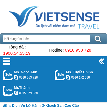
Tổng đài:
Hotline:
0918 953 728
1900.54.55.19
Ms. Ngọc Anh
Ms. Tuyết Chinh
0918 953 728
0916 172 338
Mr.Thành
0915 879 338
Dịch Vụ Lữ Hành
Khách Sạn Cao Cấp