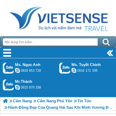
Ms. Ngọc Anh
Ms. Tuyết Chinh
0918 953 728
0916 172 338
Mr.Thành
0915 879 338
Cẩm Nang
Cẩm Nang Phú Yên
Tin Tức
Hành Động Đẹp Của Quang Hải Sau Khi Minh Vương Đá Hỏng Penalty