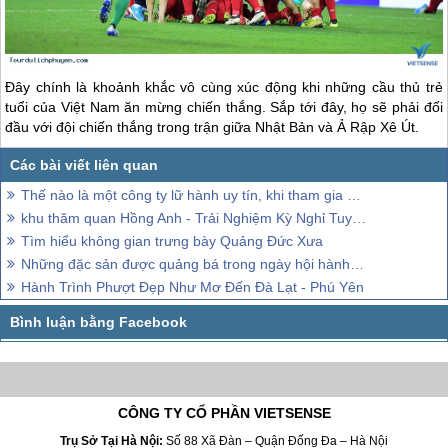
Đây chính là khoảnh khắc vô cùng xúc động khi những cầu thủ trẻ
tuổi của Việt Nam ăn mừng chiến thắng. Sắp tới đây, họ sẽ phải đối
đầu với đội chiến thắng trong trận giữa Nhật Bản và Ả Rập Xê Út.
Thế nào là một công ty lữ hành uy tín, khi tham gia Hành Trình khám phá Phú Yên, 2018.
khu thăm quan Hồng Anh - Trải Nghiệm Kỳ Nghỉ Tuyệt Vời Ven Biển Phú Yên
Tìm hiểu không gian trưng bày Quảng Đức Xưa
Những đặc sản được quảng bá trong ngày hội hành trình Phú yên 2018
Hành Trình Phượt Đẹp Như Mơ Đến Đà Lạt - Phú Yên
CÔNG TY CỔ PHẦN VIETSENSE
Trụ Sở Tại Hà Nội:
Số 88 Xã Đàn – Quận Đống Đa – Hà Nội