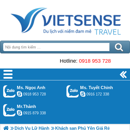
Hotline:
0918 953 728
Ms. Ngọc Anh
Ms. Tuyết Chinh
0918 953 728
0916 172 338
Mr.Thành
0915 879 338
Dịch Vụ Lữ Hành
Khách sạn Phú Yên Giá Rẻ