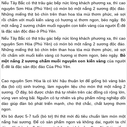
Nếu Tây Bắc có thịt trâu gác bếp nức lòng khách phương xa, thì cao
nguyên Sơn Hòa (Phú Yên) có món bò một nắng 2 sương độc đáo.
Những miếng thịt bò chín trên than hoa tỏa mùi thơm phức, xé sợi
rồi chấm với muối kiến vàng có hương vị thơm ngon, béo ngậy. Bò
một nắng 2 sương chấm muối nguyên con kiến vàng của người Ê-đê
là đặc sản độc đáo ở Phú Yên.
Nếu Tây Bắc có thịt trâu gác bếp nức lòng khách phương xa, thì cao
nguyên Sơn Hòa (
Phú Yên
) có món bò một nắng 2 sương độc đáo.
Những miếng thịt bò chín trên than hoa tỏa mùi thơm phức, xé sợi
rồi chấm với muối kiến vàng có hương vị thơm ngon, béo ngậy.
Bò
một nắng 2 sương chấm muối nguyên con kiến vàng
của người
Ê-đê là đặc sản độc đáo Của
Phú Yên
.
Cao nguyên Sơn Hòa là có khí hậu thuận lợi để giống bò vàng bản
địa (bò cỏ) sinh trường, làm nguyên liệu cho món thịt một nắng 2
sương. Ở đây, bò được chăn thả tự nhiên trên các đồng cỏ rộng lớn,
vùng ven sông bãi. Nguồn cỏ tự nhiên và phụ phẩm nông nghiệp dồi
dào giúp đàn bò phát triển mạnh, cho thịt chắc, chất lượng thơm
ngon.
Khi bò được 5-7 tuổi (bò tơ) thì thịt mới đủ tiêu chuẩn làm món một
nắng hai sương. Để có sản phẩm ngon và không dai, người ta chỉ