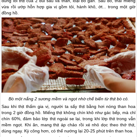
dùng lõi thịt của 2 đùi sau và thăn, loại bỏ gân. Sau đó, thái miếng
vừa rồi ướp hỗn hợp gia vị gồm tỏi, hành khô, ớt... trong một giờ
đồng hồ.
Bò một nắng 2 sương mềm và ngọt nhờ chế biến từ thịt bò cỏ.
Sau khi thịt thấm gia vị, người ta sấy thịt bằng hơi nóng than hoa
trong 2 giờ đồng hồ. Miếng thịt không chín khô như gác bếp, mà chỉ
chín 60%, đảm bảo lớp thịt ngoài se lại, trong khi lớp thịt trong vẫn
mềm ngọt. Khi ăn, mang thịt áp chảo rồi xé nhỏ dọc theo thớ thịt,
dùng ngay. Kỳ công hơn, có thể nướng lại 20-25 phút trên than hoa.