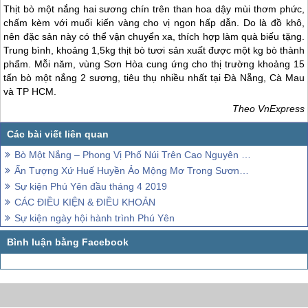
Thịt bò một nắng hai sương chín trên than hoa dậy mùi thơm phức,
chấm kèm với muối kiến vàng cho vị ngon hấp dẫn. Do là đồ khô,
nên đặc sản này có thể vận chuyển xa, thích hợp làm quà biếu tặng.
Trung bình, khoảng 1,5kg thịt bò tươi sản xuất được một kg bò thành
phẩm. Mỗi năm, vùng Sơn Hòa cung ứng cho thị trường khoảng 15
tấn bò một nắng 2 sương, tiêu thụ nhiều nhất tại Đà Nẵng, Cà Mau
và TP HCM.
Theo VnExpress
Bò Một Nắng – Phong Vị Phố Núi Trên Cao Nguyên Phú Yên
Ấn Tượng Xứ Huế Huyền Ảo Mộng Mơ Trong Sương Mờ
Sự kiện Phú Yên đầu tháng 4 2019
CÁC ĐIỀU KIỆN & ĐIỀU KHOẢN
Sự kiện ngày hội hành trình Phú Yên