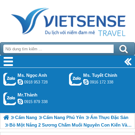
Ms. Ngọc Anh
Ms. Tuyết Chinh
0918 953 728
0916 172 338
Mr.Thành
0915 879 338
Cẩm Nang
Cẩm Nang Phú Yên
Ẩm Thực Đặc Sản
Bò Một Nắng 2 Sương Chấm Muối Nguyên Con Kiến Vàng