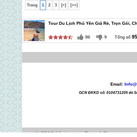
Trang
1
2
3
[>]
[>>]
chúng t
quý khá
Tour Du Lịch Phú Yên Giá Rẻ, Trọn Gói, 
9
86
9
Email:
Info@
GCN ĐKKD số: 0104731205 do Sở 
© 2010 Vietsense Travel Group