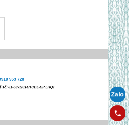
ời
Ms. Ngọc Anh
0918 953 728
0918 953 728
Tế số: 01-687/2014/TCDL-GP LHQT
Gửi