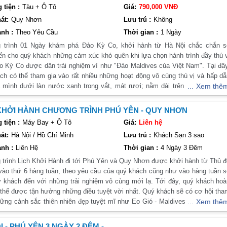
ương trình cụ thể dưới đây của Vietsense Travel chúng tôi!
tiện :
Tàu + Ô Tô
Giá:
790,000 VNĐ
át:
Quy Nhơn
Lưu trú :
Không
ở Phú Yên, bánh xèo có một hương vị đặc trưng riêng. Bánh xèo ở đây đượ
nh :
Theo Yêu Cầu
Thời gian :
1 Ngày
n.
 trình 01 Ngày khám phá Đảo Kỳ Co, khởi hành từ Hà Nội chắc chắn s
n cho quý khách những cảm xúc khó quên khi lựa chọn hành trình đầy thú 
hịt lợn và gia vị đặc trưng của địa phương. Nem nướng ở đây có vị đậm đ
o Kỳ Co được dân trải nghiệm ví như "Đảo Maldives của Việt Nam". Tại đâ
.
ch có thể tham gia vào rất nhiều những hoạt động vô cùng thú vị và hấp d
chọn tối ưu cho chuyến đi
 mình dưới làn nước xanh trong vắt, mát rượi; nằm dài trên những cồn c
Xem thê
dài tưởng chừng như bất tận, tham gia vào những hoạt động khám phá nh
máy bay, tàu hỏa hoặc xe khách. Tuy nhiên, đi máy bay là lựa chọn tối ưu v
m san hô hay là thỏa thích chụp những tấm hình đẹp làm kỉ niệm. Tất c
KHỞI HÀNH CHƯƠNG TRÌNH PHÚ YÊN - QUY NHƠN
iều này quý khách sẽ có cơ hội được trải nghiệm một cách hoàn hảo nhất k
tiện :
Máy Bay + Ô Tô
Giá:
Liên hệ
Hà Nội đến sân bay Tuy Hòa - Phú Yên. Thời gian bay khoảng 2 giờ, sau đ
ch lựa chọn đồng hành cùng chúng tôi!
át:
Hà Nội / Hồ Chí Minh
Lưu trú :
Khách Sạn 3 sao
huê.
nh :
Liên Hệ
Thời gian :
4 Ngày 3 Đêm
Kỳ nghỉ lý tưởng cùng gia đình và bạn bè
trình Lịch Khởi Hành đi tới Phú Yên và Quy Nhơn được khởi hành từ Thủ 
è vào dịp lễ 30/4 và 1/5, hãy lựa chọn tour du lịch Phú Yên. Với những bã
vào thứ 6 hàng tuần, theo yêu cầu của quý khách cũng như vào hàng tuần 
c biệt, chắc chắn bạn sẽ có những trải nghiệm đáng nhớ và thú vị.
 khách đến với những trải nghiệm vô cùng mới lạ. Tới đây, quý khách ho
 thể được tận hưởng những điều tuyệt vời nhất. Quý khách sẽ có cơ hội th
ững cảnh sắc thiên nhiên đẹp tuyệt mĩ như Eo Gió - Maldives của Việt Na
Xem thê
êu thích biển và nắng. Với các tour du lịch từ 1 ngày đến 4 ngày, bạn có t
n Kỳ Co, Ngọn hải đăng Mũi Điện, Bãi Xép,..., thưởng thức những món ăn đ
 tỉnh này. Đừng quên thưởng thức những món ăn đặc sản và trải nghiệm vă
ng nhau trải nghiệm cuộc sống đánh bắt hải sản của
I - PHÚ YÊN 3 NGÀY 2 ĐÊM -