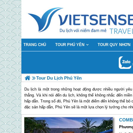
TRANG CHỦ
TOUR PHÚ YÊN
TOUR QUY NHƠN
Tour Du Lịch Phú Yên
Du lịch là một trong những hoạt động được nhiều người yêu 
thẳng. Và khi nói đến du lịch, không thể không nhắc đến miề
hấp dẫn. Trong số đó, Phú Yên là một điểm đến không thể bỏ 
đặc sản hấp dẫn, Phú Yên sẽ là một lựa chọn lý tưởng cho n
Du Lịch Phú Yên: Điểm đến lý tưởng c
COMBO
Phú Yên là một tỉnh ven biển thuộc miền Trung Việt Nam, có
Phương 
hình đa dạng, với nhiều bãi biển và vùng núi đồi, tạo nên m