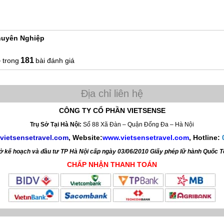
ôi và lựa chọn đồng hành cùng chúng tôi trong hành trình khám phá! Kính m
ch tham khảo chương trình khám phá của chúng tôi!
Chuyên Nghiệp
5
181
bài đánh giá
CÔNG TY CỔ PHẦN VIETSENSE
Trụ Sở Tại Hà Nội:
Số 88 Xã Đàn – Quận Đống Đa – Hà Nội
vietsensetravel.com
, Website:
www.vietsensetravel.com
,
Hotline:
kế hoạch và đầu tư TP Hà Nội cấp ngày 03/06/2010 Giấy phép lữ hành Quốc 
CHẤP NHẬN THANH TOÁN