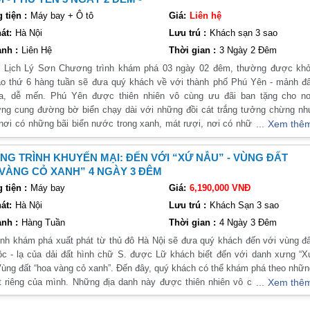
gư dân sinh sống tại đây. Chúng tôi rất hân hạnh được đồng hành cùng v
tiện :
Máy bay + Ô tô
Giá:
Liên hệ
ch trong hành trình thú vị này! XIn mời quý khách tham khảo Ngày đi, hà
át:
Hà Nội
Lưu trú :
Khách sạn 3 sao
thời gian cũng như mức giả của chúng tôi!
nh :
Liên Hệ
Thời gian :
3 Ngày 2 Đêm
u Lịch Lý Sơn Chương trình khám phá 03 ngày 02 đêm, thường được khở
o thứ 6 hàng tuần sẽ đưa quý khách về với thành phố Phú Yên - mảnh đấ
òa, dễ mến. Phú Yên được thiên nhiên vô cùng ưu đãi ban tặng cho nơ
ng cung đường bờ biển chạy dài với những đồi cát trắng tưởng chừng nh
 nơi có những bãi biển nước trong xanh, mát rượi, nơi có những vẻ đẹp thi
Xem thê
ùng vĩ, khiến lòng lữ khách xao xuyến, là mảnh đất của những di tích của th
 sử oai phong, lẫm liệt của dân tộc ta và đây cũng là thiên đường để thưở
G TRÌNH KHUYẾN MẠI: ĐẾN VỚI “XỨ NẪU” - VÙNG ĐẤT
ững món ăn ngon tuyệt vời của Phú Yên. Điều này sẽ càng trở nên hoàn h
VÀNG CỎ XANH” 4 NGÀY 3 ĐÊM
 quý khách tin tưởng và lựa chọn Vietsense Travel chúng tôi là người đồ
tiện :
Máy bay
Giá:
6,190,000 VNĐ
ong suốt hành trình chinh phục Phú Yên của mình! Chắc chắn, quý khách 
át:
Hà Nội
Lưu trú :
Khách Sạn 3 sao
y tuyệt vời khi lựa chọn dịch vụ của chúng tôi! Dưới đây là hành trình cụ t
ng tôi!
nh :
Hàng Tuần
Thời gian :
4 Ngày 3 Đêm
ình khám phá xuất phát từ thủ đô Hà Nội sẽ đưa quý khách đến với vùng đ
 lạ của dải đất hình chữ S. được Lữ khách biết đến với danh xưng “Xứ
Vùng đất “hoa vàng cỏ xanh”. Đến đây, quý khách có thể khám phá theo nhữ
t riêng của mình. Những địa danh này được thiên nhiên vô cùng ưu đãi b
Xem thê
t nhiều danh lam thắng cảnh đẹp tuyệt mĩ cũng như những chiến tích man
h sử oai hùng của dân tộc. Quý khách có thể tin tưởng Vietsense Trave