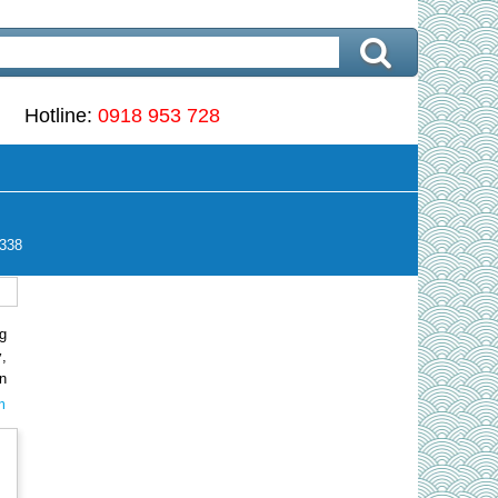
Hotline:
0918 953 728
338
g
,
n
a
m