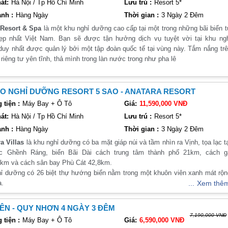
át:
Hà Nội / Tp Hồ Chí Minh
Lưu trú :
Resort 5*
nh :
Hàng Ngày
Thời gian :
3 Ngày 2 Đêm
Resort & Spa
là một khu nghỉ dưỡng cao cấp tại một trong những bãi biển 
g sơ, thu hút du khách bởi sự trong lành và yên bình. Trong số đó, bãi biể
ẹp nhất Việt Nam. Bạn sẽ được tận hưởng dịch vụ tuyệt vời tại khu ng
hững điểm đến nổi tiếng nhất của tỉnh. Bãi biển này có cát trắng mịn và nướ
uy nhất được quản lý bởi một tập đoàn quốc tế tại vùng này. Tắm nắng tr
hiều du khách đến tham quan và tắm biển.
 riêng tư yên tĩnh, thả mình trong làn nước trong như pha lê
ển Hòn Nưa, bãi biển Xep... Mỗi bãi biển đều có vẻ đẹp riêng, tạo nên sự đ
O NGHỈ DƯỠNG RESORT 5 SAO - ANATARA RESORT
tiện :
Máy Bay + Ô Tô
Giá:
11,590,000 VNĐ
ịch sử và tâm linh. Trong số đó, các ngôi chùa cổ kính là một điểm nhấn đặ
át:
Hà Nội / Tp Hồ Chí Minh
Lưu trú :
Resort 5*
Núi, chùa Thiên Hải... đều có kiến trúc độc đáo và mang đậm nét văn hóa củ
hững di tích lịch sử quan trọng của Phú Yên, được xây dựng từ thế kỷ 12 v
nh :
Hàng Ngày
Thời gian :
3 Ngày 2 Đêm
a Villas
là khu nghỉ dưỡng có ba mặt giáp núi và tầm nhìn ra Vịnh, tọa lạc t
hiệm đầy đủ trong một ngày du lịch
c Ghềnh Ráng, biển Bãi Dài cách trung tâm thành phố 21km, cách g
2km và cách sân bay Phù Cát 42,8km.
ì vẫn có thể trải nghiệm đầy đủ những điểm đến đặc biệt của tỉnh này. Dướ
ỉ dưỡng có 26 biệt thự hướng biển nằm trong một khuôn viên xanh mát rộ
a.
Xem thê
 linh
ng được thiết kế hồ bơi riêng, sân hiên với ghế tắm nắng và vòi sen ngo
hu vực thư giãn trong nhà, TV màn hình phẳng, hoa và trái cây hàng ngày, h
bằng việc tham quan các ngôi chùa cổ kính như chùa Đá Bia, chùa Ông Nú
ÊN - QUY NHƠN 4 NGÀY 3 ĐÊM
ong biệt thự, tủ lạnh và máy pha cà phê
7,190,000 VNĐ
 hóa và tâm linh của tỉnh, giúp bạn hiểu rõ hơn về đời sống tâm linh củ
tiện :
Máy Bay + Ô Tô
Giá:
6,590,000 VNĐ