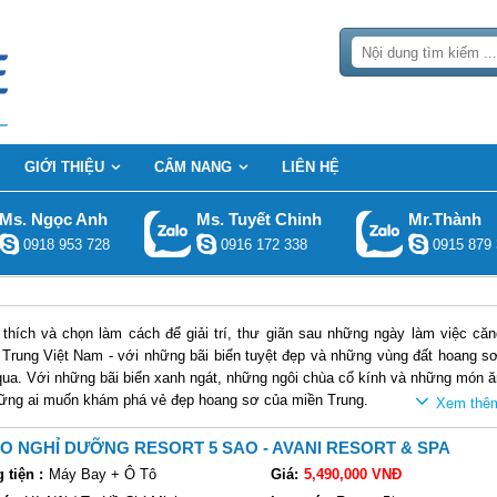
GIỚI THIỆU
CẨM NANG
LIÊN HỆ
Ms. Ngọc Anh
Ms. Tuyết Chinh
Mr.Thành
0918 953 728
0916 172 338
0915 879 
thích và chọn làm cách để giải trí, thư giãn sau những ngày làm việc căn
n Trung Việt Nam - với những bãi biển tuyệt đẹp và những vùng đất hoang sơ
qua. Với những bãi biển xanh ngát, những ngôi chùa cổ kính và những món ă
hững ai muốn khám phá vẻ đẹp hoang sơ của miền Trung.
ho những ai yêu thích biển và nắng
 NGHỈ DƯỠNG RESORT 5 SAO - AVANI RESORT & SPA
 diện tích khoảng 5.060km² và dân số khoảng 860.000 người. Tỉnh này có đị
tiện :
Máy Bay + Ô Tô
Giá:
5,490,000 VNĐ
ột cảnh quan đặc biệt và hấp dẫn. Phú Yên được xem là một trong những điể