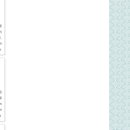
c
ẽ
vị
à
y,
ẫn
át
m
ư
à
ả
hi
ó
đô
i
sẽ
àn
am
m,
m
hể
ặc
n