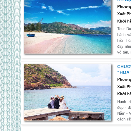
hóa địa phương để có một chuyến đi đáng nhớ tại Phú Yên.
những n
Phương 
quý khá
Xuất Ph
trình, 
Khởi hà
Tour D
hành và
hiền h
đây nhữ
vô tận,
nhiên h
kì lịch
CHƯƠN
thức nh
“HOA 
hơn nếu
Phương 
hành tr
Xuất Ph
cảm thấ
của chú
Khởi hà
Hành tr
đẹp - độc -
Nẫu” - 
cách rấ
tặng rấ
màu lịc