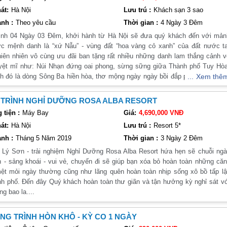
ểm du lịch nổi tiếng của Phú Yên như đảo Cù Lao Xanh, một trong những đả
át:
Hà Nội
Lưu trú :
Khách sạn 3 sao
ng thức hải sản tươi ngon và tham quan các điểm tham quan như nhà thờ C
nh :
Theo yêu cầu
Thời gian :
4 Ngày 3 Đêm
ình 04 Ngày 03 Đêm, khởi hành từ Hà Nội sẽ đưa quý khách đến với mản
ong những điểm đến hấp dẫn của Phú Yên. Tại đây, bạn có thể ngắm nhìn cản
c mệnh danh là “xứ Nẫu” - vùng đất “hoa vàng cỏ xanh” của đất nước ta
iên nhiên vô cùng ưu đãi ban tặng rất nhiều những danh lam thắng cảnh 
óa địa phương
yệt mĩ như: Núi Nhạn đứng oai phong, sừng sững giữa Thành phố Tuy Hòa
n ăn đặc sản của Phú Yên và trải nghiệm văn hóa địa phương thông qua cá
h đó là dòng Sông Ba hiền hòa, thơ mộng ngày ngày bồi đắp phù sa cho v
Xem thê
là một trải nghiệm thú vị và đầy ý nghĩa cho chuyến du lịch của bạn.
ng; Ghềnh Đá Đĩa được lữ khách xem như là một tạo hóa kỳ lạ, đặc
ợc nhào nặn bởi bàn tay của Mẹ thiên nhiên, đâu đó là Vịnh Vũng Rô vớ
Thỏa sức khám phá vùng đất mới
 TRÌNH NGHỈ DƯỠNG ROSA ALBA RESORT
chiến tích vang dội của những con tàu không số,… Nếu quý khách muố
tiện :
Máy Bay
Giá:
4,690,000 VNĐ
ú Yên 4 ngày 3 đêm để có thể thỏa sức khám phá vùng đất mới này.
gưỡng tất thảy những điều tuyệt vời này, quý khách có thể đặt ngay hàn
át:
Hà Nội
Lưu trú :
Resort 5*
hám phá 04 Ngày 03 Đêm của công ty chúng tôi!
lịch sử
nh :
Tháng 5 Năm 2019
Thời gian :
3 Ngày 2 Đêm
 bãi biển và điểm tham quan lịch sử của Phú Yên như đã được đề cập ở trên
 Lý Sơn - trải nghiệm Nghỉ Dưỡng Rosa Alba Resort hứa hẹn sẽ chuỗi ng
n - sảng khoái - vui vẻ, chuyến đi sẽ giúp bạn xóa bỏ hoàn toàn những că
du lịch nổi tiếng của Phú Yên như đã được đề cập ở trên.
ệt mỏi ngày thường cũng như lãng quên hoàn toàn nhịp sống xô bồ tấp l
nh phố. Đến đây Quý khách hoàn toàn thư giãn và tận hưởng kỳ nghỉ sát v
g bao la....
t mới lạ của Phú Yên như thung lũng Vũng Rô, khu du lịch Suối Hoa Lan ha
cho bạn những trải nghiệm mới mẻ và thú vị.
G TRÌNH HÒN KHÔ - KỲ CO 1 NGÀY
về các địa điểm du lịch hấp dẫn