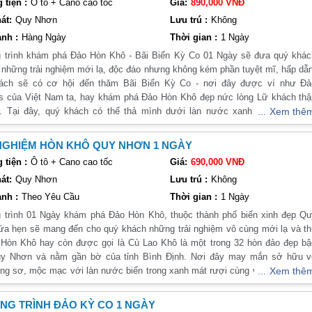
tiện :
Ô tô + Cano cao tốc
Giá:
890,000 VNĐ
ải ai cũng biết đến và tìm hiểu về chúng. Dưới đây là một số địa điểm du lị
át:
Quy Nhơn
Lưu trú :
Không
nh :
Hàng Ngày
Thời gian :
1 Ngày
 trình khám phá Đảo Hòn Khô - Bãi Biển Kỳ Co 01 Ngày sẽ đưa quý khác
 của Phú Yên. Với bãi biển xanh ngắt, cát trắng và nước biển trong xanh, đ
 những trải nghiệm mới lạ, độc đáo nhưng không kém phần tuyệt mĩ, hấp dẫ
 Ngoài ra, còn có các điểm tham quan như nhà thờ Cù Lao Xanh, đền thờ B
ách sẽ có cơ hội đến thăm Bãi Biển Kỳ Co - nơi đây được ví như Đả
s của Việt Nam ta, hay khám phá Đảo Hòn Khô đẹp nức lòng Lữ khách thập
 Tại đây, quý khách có thể thả mình dưới làn nước xanh trong vắt, trê
Xem thê
ãi cát vàng trải dài tưởng chừng như vô tận hay là trải nghiệm các hoạt độ
 cảnh quan thiên nhiên tuyệt đẹp. Tại đây, bạn có thể tham gia các hoạt độn
g hấp dẫn như lặn ngắm những rạn san hô đầy màu sắc hay là ngắm nhì
NGHIỆM HÒN KHÔ QUY NHƠN 1 NGÀY
ảng đá với nhiều hình thù lạ mắt, xếp chồng lên nhau tạo nên một khung cả
tiện :
Ô tô + Cano cao tốc
Giá:
690,000 VNĐ
tượng. Những điều hay ho này sẽ có trong hành trình khám phá Đảo Hòn Khô
át:
Quy Nhơn
Lưu trú :
Không
n Kỳ Co của Vietsense Travel chúng tôi!
Phú Yên. Với cát trắng và nước biển trong xanh, đây là nơi lý tưởng để tắ
nh :
Theo Yêu Cầu
Thời gian :
1 Ngày
trình 01 Ngày khám phá Đảo Hòn Khô, thuộc thành phố biển xinh đẹp Qu
ón ăn đặc sản không thể bỏ qua
a hẹn sẽ mang đến cho quý khách những trải nghiệm vô cùng mới lạ và th
khách những trải nghiệm ẩm thực đặc biệt. Dưới đây là một số món ăn khôn
 Hòn Khô hay còn được gọi là Cù Lao Khô là một trong 32 hòn đảo đẹp bậ
uy Nhơn và nằm gần bờ của tỉnh Bình Định. Nơi đây may mắn sở hữu v
ng sơ, mộc mạc với làn nước biển trong xanh mát rượi cùng với các rạn s
Xem thê
u màu sắc sẽ tạo nên một hành trình khó quên cho quý khách khi lựa chọ
từ bột gạo và chả cá tươi ngon. Món ăn này có vị đậm đà và thơm ngon, l
trình khám phá Cù Lao Khô của công ty chúng tôi. Kính mời quý khách th
G TRÌNH ĐẢO KỲ CO 1 NGÀY
a người dân Phú Yên.