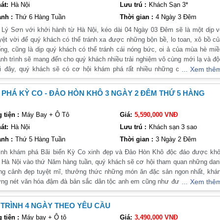
át:
Hà Nội
Lưu trú :
Khách Sạn 3*
n thờ Nguyễn Huệ, nơi được xem là nơi sinh ra vị anh hùng dân tộc này. Hoặ
nh :
Thứ 6 Hàng Tuần
Thời gian :
4 Ngày 3 Đêm
n trúc độc đáo và đẹp mắt.
 Lý Sơn với khởi hành từ Hà Nội, kéo dài 04 Ngày 03 Đêm sẽ là một dịp 
yệt vời để quý khách có thể tránh xa được những bộn bề, lo toan, xô bồ c
ng, cũng là dịp quý khách có thể tránh cái nóng bức, oi ả của mùa hè mi
ăn đặc sản của tỉnh. Một trong những món ăn nổi tiếng nhất ở đây là bán
nh trình sẽ mang đến cho quý khách nhiều trải nghiệm vô cùng mới lạ và đ
canh chả cá có vị đậm đà và thơm ngon, là món ăn không thể thiếu trong cá
i đây, quý khách sẽ có cơ hội khám phá rất nhiều những cảnh quan thiê
Xem thê
uyệt mĩ, hùng vĩ, thưởng thức những món ăn đặc sản vùng đất này, giao lư
nem nướng... tất cả đều có vị ngon và đặc trưng của miền Trung. Hãy thưởn
với những người sinh sống tại địa phương cùng rất nhiều những trải nghiệm 
PHÁ KỲ CO - ĐẢO HÒN KHÔ 3 NGÀY 2 ĐÊM THỨ 5 HÀNG
của Phú Yên.
c. Hành trình của Vietsense Travel chúng tôi hoàn toàn có thể đáp ứng đư
iều tuyệt vời đó! Kính mời quý khách tham khảo chương trình khám phá c
tiện :
Máy Bay + Ô Tô
Giá:
5,590,000 VNĐ
chúng tôi!
ển Mũi Điện - một trong những bãi biển đẹp nhất của Phú Yên. Tắm biển, ngắ
át:
Hà Nội
Lưu trú :
Khách sạn 3 sao
sẽ là một trải nghiệm thú vị và thư giãn sau một ngày dài khám phá.
nh :
Thứ 5 Hàng Tuần
Thời gian :
3 Ngày 2 Đêm
h khám phá các điểm đến đặc biệt
ình khám phá Bãi biển Kỳ Co xinh đẹp và Đảo Hòn Khô độc đáo được khở
2 đêm để có thể khám phá nhiều điểm đến đặc biệt hơn của tỉnh này.
 Hà Nội vào thứ Năm hàng tuần, quý khách sẽ cơ hội tham quan những dan
ng cảnh đẹp tuyệt mĩ, thưởng thức những món ăn đặc sản ngon nhất, khá
ch sử
ng nét văn hóa đậm đà bản sắc dân tộc anh em cũng như được tắm biển v
Xem thê
 biển xinh đẹp của Phú Yên như bãi biển Nhạn, bãi biển Hòn Nưa hay bãi biể
a vào những hình thức hoạt động giải trí ngoài trời độc đáo và vô cùng đ
tích lịch sử để hiểu rõ hơn về văn hóa và lịch sử của địa phương.
đây,... Tất cả những điều tuyệt vời này đều có trong trải nghiệm của công ty
TRÌNH 4 NGÀY THEO YÊU CẦU
i!
tiện :
Máy bay + Ô tô
Giá:
3,490,000 VNĐ