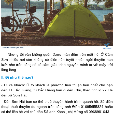
---- Nhưng tôi vẫn không quên được màn đêm trên mặt hồ. Ở Cấm
Sơn nhiều nơi còn không có điện nên tuyệt nhiên ngồi thuyền nan
lướt nhẹ trên sông sẽ có cảm giác trinh nguyên mình ta với mây trời
lồng lộng.
Đi như thế nào?
- Đi xe khách: Ô tô khách là phương tiện thuận tiện nhất cho bạn
đến TP Bắc Giang, từ Bắc Giang bạn đi đến Chũ, theo tỉnh lộ 279 là
đến xã Sơn Hải.
- Đến Sơn Hải bạn có thể thuê thuyền hành trình quanh hồ. Số điện
thoại thuê thuyền du ngoạn trên sông anh Điền 01695655824 hoặc
có thể liên hệ với chủ đảo Đá anh Khoa , chị Mừng số 0968981043.