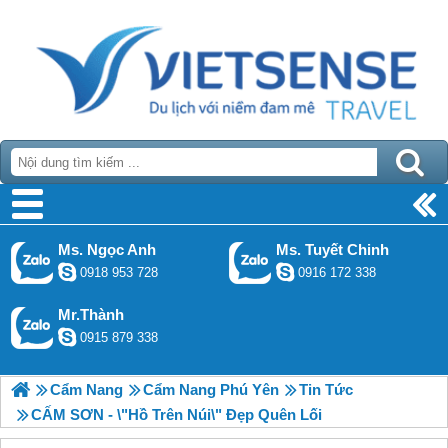
Ms. Ngọc Anh
Ms. Tuyết Chinh
0918 953 728
0916 172 338
Mr.Thành
0915 879 338
Cẩm Nang
Cẩm Nang Phú Yên
Tin Tức
CẤM SƠN - \"Hồ Trên Núi\" Đẹp Quên Lối