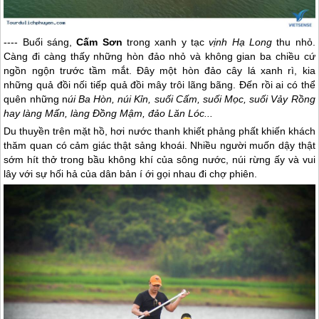
---- Buổi sáng,
Cấm Sơn
trong xanh y tạc
vịnh Hạ Long
thu nhỏ.
Càng đi càng thấy những hòn đảo nhỏ và không gian ba chiều cứ
ngồn ngộn trước tầm mắt. Đây một hòn đảo cây lá xanh rì, kia
những quả đồi nối tiếp quả đồi mây trôi lãng bãng. Đến rồi ai có thể
quên những n
úi Ba Hòn, núi Kỉn, suối Cấm, suối Mọc, suối Vảy Rồng
hay làng Mấn, làng Đồng Mậm, đảo Lăn Lóc...
Du thuyền trên mặt hồ, hơi nước thanh khiết phảng phất khiến khách
thăm quan có cảm giác thật sảng khoái. Nhiều người muốn dậy thật
sớm hít thở trong bầu không khí của sông nước, núi rừng ấy và vui
lây với sự hối hả của dân bản í ới gọi nhau đi chợ phiên.