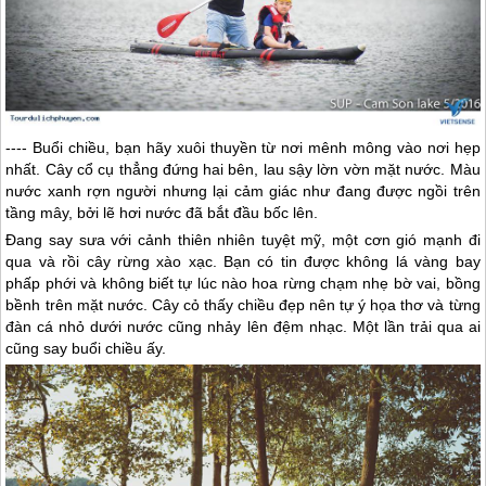
---- Buổi chiều, bạn hãy xuôi thuyền từ nơi mênh mông vào nơi hẹp
nhất. Cây cổ cụ thẳng đứng hai bên, lau sậy lờn vờn mặt nước. Màu
nước xanh rợn người nhưng lại cảm giác như đang được ngồi trên
tầng mây, bởi lẽ hơi nước đã bắt đầu bốc lên.
Đang say sưa với cảnh thiên nhiên tuyệt mỹ, một cơn gió mạnh đi
qua và rồi cây rừng xào xạc. Bạn có tin được không lá vàng bay
phấp phới và không biết tự lúc nào hoa rừng chạm nhẹ bờ vai, bồng
bềnh trên mặt nước. Cây cỏ thấy chiều đẹp nên tự ý họa thơ và từng
đàn cá nhỏ dưới nước cũng nhảy lên đệm nhạc. Một lần trải qua ai
cũng say buổi chiều ấy.