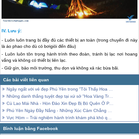
Lưu ý:
- Luôn luôn trang bị đầy đủ các thiết bị an toàn (trong chuyến đi này
là áo phao cho dù có bơigiỏi đến đâu)
- Luôn luôn tôn trọng hành trình theo đoàn, tránh bị lạc nơi hoang
vắng và không có thiết bị liên lạc.
- Giữ gìn, bảo môi trường, thu dọn và không xả rác bừa bãi.
Ngây ngất với vẻ đẹp Phú Yên trong "Tôi Thấy Hoa Vàng Trên Cỏ Xanh"
Những danh thắng tuyệt đẹp tại xứ sở "Hoa Vàng Trên Cỏ Xanh"
Cù Lao Mái Nhà - Hòn Đảo Xin Đẹp Bị Bỏ Quên Ở Phú Yên
Phú Yên Ngày Đầy Nắng - Những Xúc Cảm Chẳng Thế Quên
Vực Hòm – Trải nghiệm hành trình khám phá khó quên khi đến Phú Yên