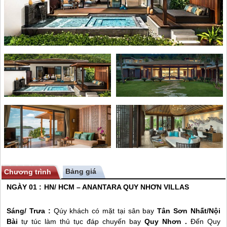
Bảng giá
Chương trình
NGÀY 01 : HN/ HCM – ANANTARA
QUY NHƠN
VILLAS
Sáng/ Trưa :
Qúy khách có mặt tại sân bay
Tân Sơn Nhất/Nội
Bài
tự túc làm thủ tục đáp chuyến bay
Quy Nhơn
.
Đến
Quy