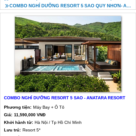
COMBO NGHỈ DƯỠNG RESORT 5 SAO QUY NHƠN- ANATARA RESORT
COMBO NGHỈ DƯỠNG RESORT 5 SAO - ANATARA RESORT
Phương tiện:
Máy Bay + Ô Tô
Giá:
11,590,000 VNĐ
Khởi hành từ:
Hà Nội / Tp Hồ Chí Minh
Lưu trú:
Resort 5*