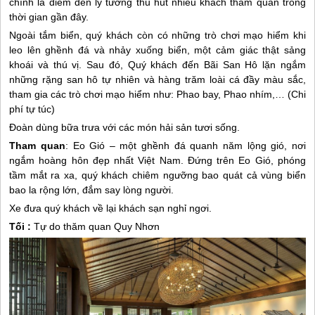
chính là điểm đến lý tưởng thu hút nhiều khách thăm quan trong
thời gian gần đây.
Ngoài tắm biển, quý khách còn có những trò chơi mạo hiểm khi
leo lên ghềnh đá và nhảy xuống biển, một cảm giác thật sảng
khoái và thú vị. Sau đó, Quý khách đến Bãi San Hô lặn ngắm
những rặng san hô tự nhiên và hàng trăm loài cá đầy màu sắc,
tham gia các trò chơi mạo hiểm như: Phao bay, Phao nhím,… (Chi
phí tự túc)
Đoàn dùng bữa trưa với các món hải sản tươi sống.
Tham quan
: Eo Gió – một ghềnh đá quanh năm lộng gió, nơi
ngắm hoàng hôn đẹp nhất Việt Nam. Đứng trên Eo Gió, phóng
tầm mắt ra xa, quý khách chiêm ngưỡng bao quát cả vùng biển
bao la rộng lớn, đắm say lòng người.
Xe đưa quý khách về lại khách sạn nghỉ ngơi.
Tối :
Tự do thăm quan
Quy Nhơn