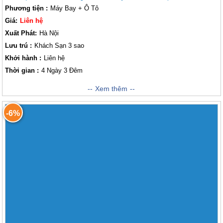
Phương tiện :
Máy Bay + Ô Tô
Giá:
Liên hệ
Xuất Phát:
Hà Nội
Lưu trú :
Khách Sạn 3 sao
Khởi hành :
Liên hệ
Thời gian :
4 Ngày 3 Đêm
Tour Du Lịch Quy Nhơn Chương trình 04 Ngày 03 Đêm khởi hành vào
Xem thêm
Tháng 6,7,8 sẽ đưa quý khách đến với hai địa điểm tuyệt vời của dải đất
Miền Trung. Hai địa danh này còn được khách thăm quan biết đến với
-6%
danh xưng "Xứ Nẫu" và "Vùng đất Hoa vàng cỏ xanh". Tại đây quý
khách sẽ có cơ hội tham gia vào những hoạt động vô cùng thú vị như lặn
biển ngắm những rạn san hô nhiều màu sắc, thả mình vào làn nước biển
xanh trong vắt và nằm dài trên những cồn cát trải dài bất tận hay là trải
nghiệm cuộc sống của những người ngư dân sinh sống tại đây cũng như
là tham quan những danh lam thắng cảnh đẹp tuyệt mĩ tại đây,... Điều
này sẽ trở nên tuyệt vời hơn khi quý khách tin tưởng và lựa chọn chúng
tôi đồng hành cùng quý khách!