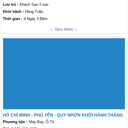
Lưu trú :
Khách Sạn 3 sao
Khởi hành :
Hàng Tuần
Thời gian :
4 Ngày 3 Đêm
Hành trình khám phá xuất phát từ thủ đô Hà Nội sẽ đưa quý khách đến
Xem thêm
với vùng đất đẹp - độc - lạ của dải đất hình chữ S. được Lữ khách biết
đến với danh xưng “Xứ Nẫu” - Vùng đất “hoa vàng cỏ xanh”. Đến đây,
quý khách có thể khám phá theo những cách rất riêng của mình. Những
địa danh này được thiên nhiên vô cùng ưu đãi ban tặng rất nhiều danh
lam thắng cảnh đẹp tuyệt mĩ cũng như những chiến tích mang màu lịch
sử oai hùng của dân tộc. Quý khách có thể tin tưởng Vietsense Travel
chúng tôi và lựa chọn đồng hành cùng chúng tôi trong hành trình khám
phá! Kính mời quý khách tham khảo chương trình khám phá của chúng
tôi!
HỒ CHÍ MINH - PHÚ YÊN - QUY NHƠN KHỞI HÀNH THÁNG
Phương tiện :
Máy Bay, Ô Tô