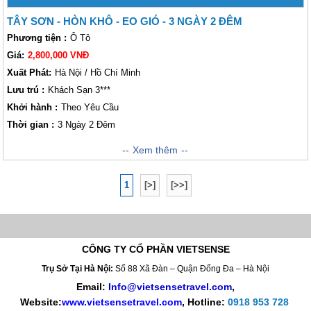
TÂY SƠN - HÒN KHÔ - EO GIÓ - 3 NGÀY 2 ĐÊM
Phương tiện :
Ô Tô
Giá:
2,800,000 VNĐ
Xuất Phát:
Hà Nội / Hồ Chí Minh
Lưu trú :
Khách Sạn 3***
Khởi hành :
Theo Yêu Cầu
Thời gian :
3 Ngày 2 Đêm
Hành trình 03 Ngày 02 Đêm của công ty chúng tôi sẽ đưa quý khách đến
Xem thêm
với vùng đất hứa hẹn sẽ mang đến cho quý khách rất nhiều điều thú vị
và hấp dẫn. Tại đây quý khách sẽ có cơ hội tham quan Đảo Hòn Khô, tại
1
[>]
[>>]
đảo Hòn Khô, quý khách có thể đi thăm, lặn ngắm những rạn san hô
nhiều màu sắc, ngoài ra quý khách có thể đi đón gió, xua tan đi sự nóng
bức, oi ả của mùa hè nơi Miền Bắc của Tổ Quốc,... Chúng tôi luôn sẵn
sàng đồng hành cùng quý khách trong chuyến đi này. Sẽ là thật tuyệt vời
khi chúng tôi được đồng hành cùng quý khách! Dưới đây là chương trình
CÔNG TY CỔ PHẦN VIETSENSE
cụ thể của công ty Vietsense Travel chúng tôi!
Trụ Sở Tại Hà Nội:
Số 88 Xã Đàn – Quận Đống Đa – Hà Nội
Email:
Info@vietsensetravel.com
,
Website:
www.vietsensetravel.com
,
Hotline:
0918 953 728