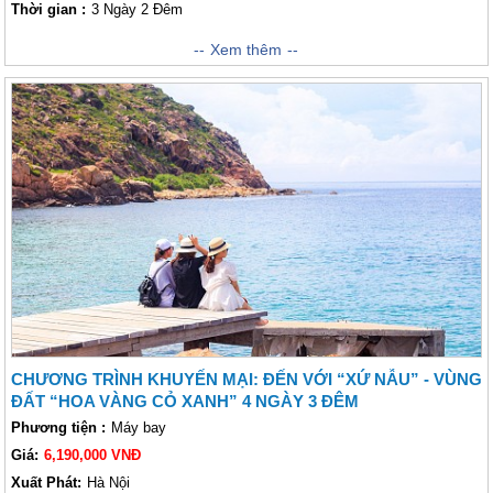
Thời gian :
3 Ngày 2 Đêm
Sang trọng, quý phái, đẳng cấp cao với khu nghỉ dưỡng resort FLC cao
Xem thêm
cấp. Với 3 ngày 2 đêm, Studio Suite FLC Luxury sẽ đem lại cho quý
khách những giây phút thư thái, thoải mái với một không gian mở thoáng
mát “Phía trước có biển cả bao la, đằng sau có rừng xanh phủ kín, nội
thất bên trong xứng tầm cho một tòa lâu đài thời hiện đại, gồm 166
phòng, diện tích mỗi phòng trung bình là 50m ² với nhiều góc nhìn đẹp ra
biển”.
CHƯƠNG TRÌNH KHUYẾN MẠI: ĐẾN VỚI “XỨ NẪU” - VÙNG
ĐẤT “HOA VÀNG CỎ XANH” 4 NGÀY 3 ĐÊM
Phương tiện :
Máy bay
Giá:
6,190,000 VNĐ
Xuất Phát:
Hà Nội