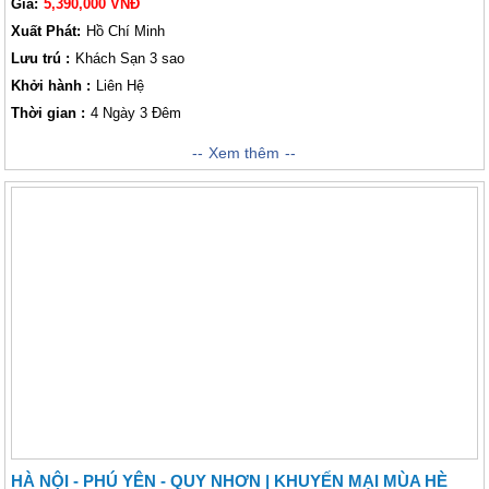
Giá:
5,390,000 VNĐ
Xuất Phát:
Hồ Chí Minh
Lưu trú :
Khách Sạn 3 sao
Khởi hành :
Liên Hệ
Thời gian :
4 Ngày 3 Đêm
Hành trình khám phá được khởi hành từ Thành phố Hồ Chí Minh chắc
Xem thêm
chắn quý khách sẽ có thể cảm nhận được rất nhiều vẻ đẹp tuyệt mĩ, độc
đáo của nơi đây. Nơi đây đặc biệt từ những cảnh biển tuyệt mĩ với ánh
nắng hoàng hôn và bình minh rất hấp dẫn quý khách, những bãi biển với
những đồi cát dài bất tận, những món ăn đặc sản với mùi mặn mòi của
biển hay là những con người chân phương, giản dị và những cảnh quan
thiên nhiên trù phú, hùng vĩ,... đặc biệt ở tất thảy mọi phương diện. Và
nó sẽ đặc biệt hơn nữa khi quý khách tin tưởng lựa chọn đồng hành
cùng chúng tôi! Dưới đây là lịch trình cụ thể về hành trình khám phá của
công ty chúng tôi!
HÀ NỘI - PHÚ YÊN - QUY NHƠN | KHUYẾN MẠI MÙA HÈ