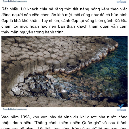
Rất nhiều Lữ khách chia sẻ rằng thời tiết nắng nóng kèm theo việc
đông người nên việc chen lấn khá mệt mỏi cũng như để có bức hình
đẹp là khá khó khăn. Tuy nhiên, cảnh đẹp tại vùng biển gành Đá Đĩa
chạm tới mức hoàn hảo nên bản thân khách thăm quan vẫn cảm
thấy mãn nguyện trong hành trình.
Vào năm 1998, khu vực này đã vinh dự khi được nhà nước công
nhận danh hiệu ‘’Thắng cảnh thiên nhiên Quốc gia’’ và sau thành
công của bộ phim ‘’Tôi thấy hoa vàng trên cỏ xanh’’ thì nơi này càng