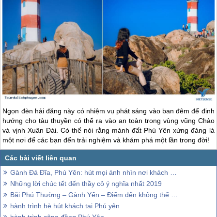
Ngọn đèn hải đăng này có nhiệm vụ phát sáng vào ban đêm để định
hướng cho tàu thuyền có thể ra vào an toàn trong vùng vũng Chào
và vịnh Xuân Đài. Có thể nói rằng mảnh đất
Phú Yên
xứng đáng là
một nơi để các bạn đến trải nghiệm và khám phá một lần trong đời!
Gành Đá Đĩa, Phú Yên: hút mọi ánh nhìn nơi khách thăm quan…!
Những lời chúc tết đến thầy cô ý nghĩa nhất 2019
Bãi Phú Thường – Gành Yến – Điểm đến không thể bỏ qua khi đến Phú Yên
hành trình hè hút khách tại Phú yên