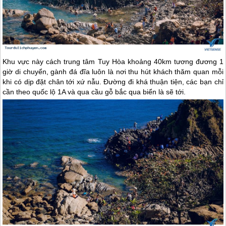
Khu vực này cách trung tâm Tuy Hòa khoảng 40km tương đương 1
giờ di chuyển, gành đá đĩa luôn là nơi thu hút khách thăm quan mỗi
khi có dịp đặt chân tới xứ nẫu. Đường đi khá thuận tiện, các bạn chỉ
cần theo quốc lộ 1A và qua cầu gỗ bắc qua biển là sẽ tới.