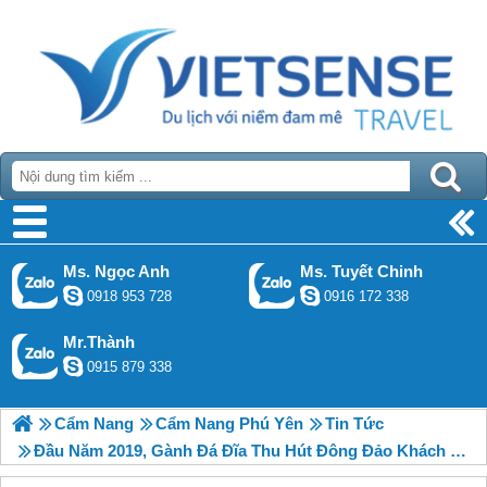
Ms. Ngọc Anh
Ms. Tuyết Chinh
0918 953 728
0916 172 338
Mr.Thành
0915 879 338
Cẩm Nang
Cẩm Nang Phú Yên
Tin Tức
Đầu Năm 2019, Gành Đá Đĩa Thu Hút Đông Đảo Khách Thăm Quan