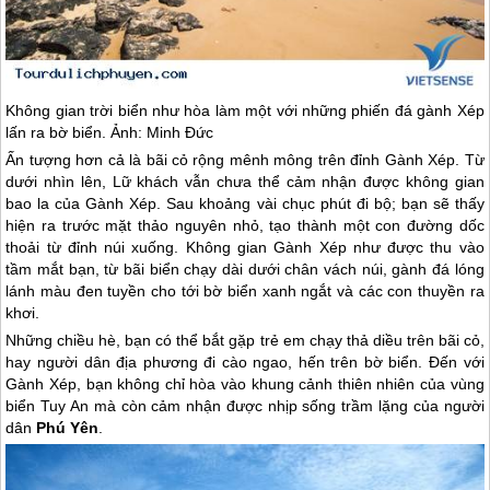
Không gian trời biển như hòa làm một với những phiến đá gành Xép
lấn ra bờ biển. Ảnh: Minh Đức
Ấn tượng hơn cả là bãi cỏ rộng mênh mông trên đỉnh Gành Xép. Từ
dưới nhìn lên, Lữ khách vẫn chưa thể cảm nhận được không gian
bao la của Gành Xép. Sau khoảng vài chục phút đi bộ; bạn sẽ thấy
hiện ra trước mặt thảo nguyên nhỏ, tạo thành một con đường dốc
thoải từ đỉnh núi xuống. Không gian Gành Xép như được thu vào
tầm mắt bạn, từ bãi biển chạy dài dưới chân vách núi, gành đá lóng
lánh màu đen tuyền cho tới bờ biển xanh ngắt và các con thuyền ra
khơi.
Những chiều hè, bạn có thể bắt gặp trẻ em chạy thả diều trên bãi cỏ,
hay người dân địa phương đi cào ngao, hến trên bờ biển. Đến với
Gành Xép, bạn không chỉ hòa vào khung cảnh thiên nhiên của vùng
biển Tuy An mà còn cảm nhận được nhịp sống trầm lặng của người
dân
Phú Yên
.