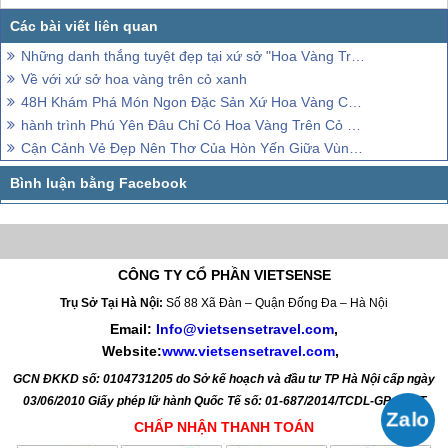
Những danh thắng tuyệt đẹp tại xứ sở "Hoa Vàng Trên Cỏ Xanh"
Về với xứ sở hoa vàng trên cỏ xanh
48H Khám Phá Món Ngon Đặc Sản Xứ Hoa Vàng Cỏ Xanh
hành trình Phú Yên Đâu Chỉ Có Hoa Vàng Trên Cỏ Xanh
Cận Cảnh Vẻ Đẹp Nên Thơ Của Hòn Yến Giữa Vùng Hoa Vàng Cỏ Xanh
CÔNG TY CỔ PHẦN VIETSENSE
Trụ Sở Tại Hà Nội:
Số 88 Xã Đàn – Quận Đống Đa – Hà Nội
Email:
Info@vietsensetravel.com
,
Website:
www.vietsensetravel.com
,
GCN ĐKKD số: 0104731205 do Sở kế hoạch và đầu tư TP Hà Nội cấp ngày
03/06/2010 Giấy phép lữ hành Quốc Tế số: 01-687/2014/TCDL-GP LHQT
CHẤP NHẬN THANH TOÁN