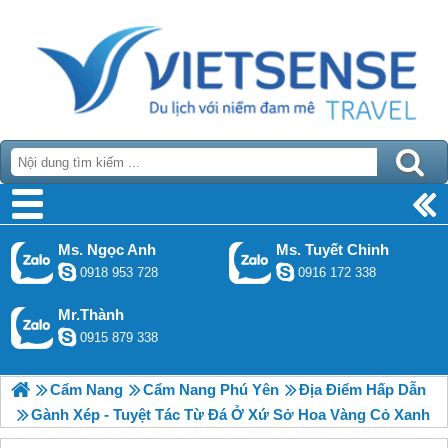
Ms. Ngọc Anh
Ms. Tuyết Chinh
0918 953 728
0916 172 338
Mr.Thành
0915 879 338
Cẩm Nang
Cẩm Nang Phú Yên
Địa Điểm Hấp Dẫn
Gành Xép - Tuyệt Tác Từ Đá Ở Xứ Sở Hoa Vàng Cỏ Xanh