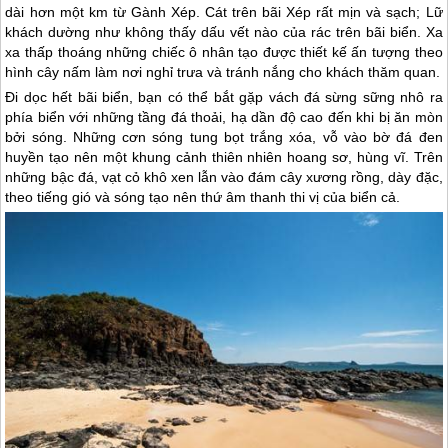
dài hơn một km từ Gành Xép. Cát trên bãi Xép rất mịn và sạch; Lữ
khách dường như không thấy dấu vết nào của rác trên bãi biển. Xa
xa thấp thoáng những chiếc ô nhân tạo được thiết kế ấn tượng theo
hình cây nấm làm nơi nghỉ trưa và tránh nắng cho khách thăm quan.
Đi dọc hết bãi biển, bạn có thể bắt gặp vách đá sừng sững nhô ra
phía biển với những tầng đá thoải, hạ dần độ cao đến khi bị ăn mòn
bởi sóng. Những cơn sóng tung bọt trắng xóa, vỗ vào bờ đá đen
huyền tạo nên một khung cảnh thiên nhiên hoang sơ, hùng vĩ. Trên
những bậc đá, vạt cỏ khô xen lẫn vào đám cây xương rồng, dày đặc,
theo tiếng gió và sóng tạo nên thứ âm thanh thi vị của biển cả.