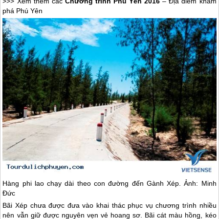
>>> Xem thêm các
Chương trình
Phú Yên
2016
– Địa điểm khám
phá
Phú Yên
Hàng phi lao chạy dài theo con đường đến Gành Xép. Ảnh: Minh
Đức
Bãi Xép chưa được đưa vào khai thác phục vụ chương trình nhiều
nên vẫn giữ được nguyên vẹn vẻ hoang sơ. Bãi cát màu hồng, kéo