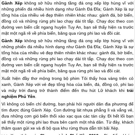
Gành Xép
không sở hữu những tầng đá ong xếp lớp hùng vĩ với
những phiến đá nhiều hình dạng như Gành Đá Đĩa; Gành Xép là sự
tổng hòa của nhiều vẻ đẹp thiên nhiên khác nhau: gành đá, bờ biển,
đồng cỏ và những rừng phi lao chạy dài tít tắp. Chạy dọc theo con
đường ven biển cắt ngang huyện Tuy An, bạn sẽ thấy hiện ra trước
mặt một ngã rẽ về phía biển, băng qua rừng phi lao và đồi cát.
Gành Xép
không sở hữu những tầng đá ong xếp lớp hùng vĩ với
những phiến đá nhiều hình dạng như Gành Đá Đĩa; Gành Xép là sự
tổng hòa của nhiều vẻ đẹp thiên nhiên khác nhau: gành đá, bờ biển,
đồng cỏ và những rừng phi lao chạy dài tít tắp. Chạy dọc theo con
đường ven biển cắt ngang huyện Tuy An, bạn sẽ thấy hiện ra trước
mặt một ngã rẽ về phía biển, băng qua rừng phi lao và đồi cát.
Xuất hiện đầy thơ mộng trong bộ phim Tôi thấy hoa vàng trên cỏ
xanh, Gành Xép với vẻ đẹp tổng hòa của biển, đá, đồng cỏ, phi lao
và mây trời đang trở thành điểm đến thu hút Lữ khách khi
trải
nghiệm
Phú Yên
.
Vì không có biển chỉ đường, bạn phải hỏi người dân địa phương để
tìm được đúng Gành Xép. Con đường lát nhựa phẳng lì và vắng vẻ,
đưa những cơn gió biển thổi xào xạc qua các tán cây. Đi hết lối bạn
sẽ thấy một rừng phi lao thưa bên cạnh một nhà dân. Từ đây, khách
thăm quan gửi xe và đi bộ qua khu rừng thưa dẫn tới bãi Xép.