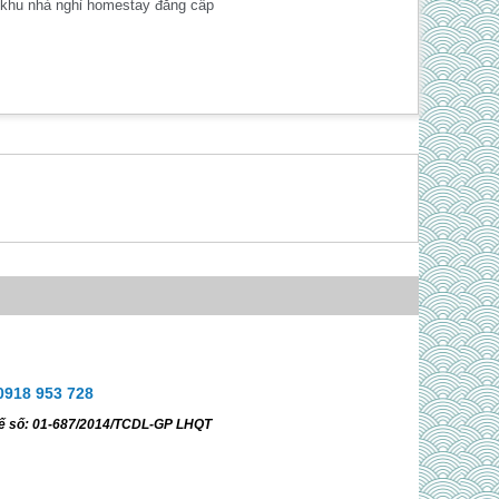
ng khu nhà nghỉ homestay đẳng cấp
0918 953 728
Tế số: 01-687/2014/TCDL-GP LHQT