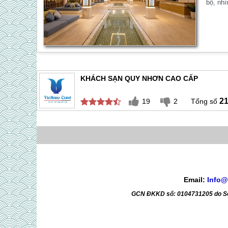
bộ, nhì
KHÁCH SẠN QUY NHƠN CAO CẤP
2
19
2
Email:
Info@
GCN ĐKKD số: 0104731205 do Sở 