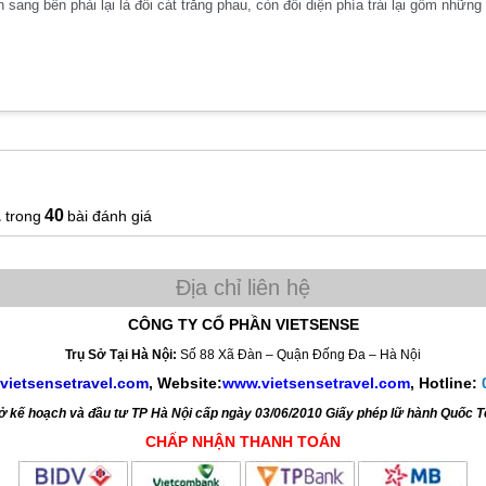
n sang bên phải lại là đồi cát trắng phau, còn đối diện phía trái lại gồm nhữ
1
40
bài đánh giá
CÔNG TY CỔ PHẦN VIETSENSE
Trụ Sở Tại Hà Nội:
Số 88 Xã Đàn – Quận Đống Đa – Hà Nội
vietsensetravel.com
, Website:
www.vietsensetravel.com
,
Hotline:
kế hoạch và đầu tư TP Hà Nội cấp ngày 03/06/2010 Giấy phép lữ hành Quốc 
CHẤP NHẬN THANH TOÁN