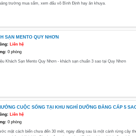
uảng trường mua sắm, xem đấu võ Bình Định hay ăn khuya.
H SẠN MENTO QUY NHƠN
òng:
Liên hệ
ng:
0 phòng
hiệu Khách Sạn Mento Quy Nhơn - khách sạn chuẩn 3 sao tại Quy Nhơn
HƯỞNG CUỘC SỐNG TẠI KHU NGHỈ DƯỠNG ĐẲNG CẤP 5 SA
òng:
Liên hệ
ng:
0 phòng
ước mặt cách biển chưa đến 30 mét, ngay đằng sau là một cánh rừng cây thư