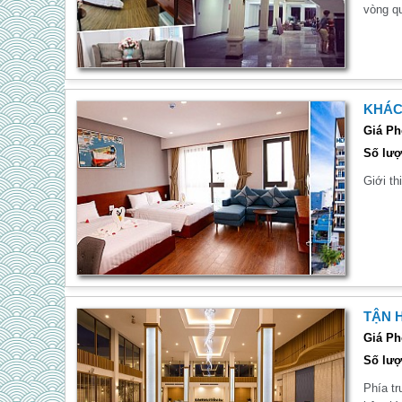
vòng q
KHÁC
Giá Ph
Số lượ
Giới t
TẬN 
Giá Ph
Số lượ
Phía tr