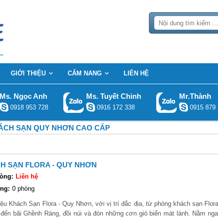
GIỚI THIỆU
CẨM NANG
LIÊN HỆ
Ms. Ngọc Anh
Ms. Tuyết Chinh
Mr.Thành
0918 953 728
0916 172 338
0915 879 
ÁCH SẠN QUY NHƠN CAO CẤP
H SẠN FLORA - QUY NHƠN
òng:
Liên hệ
ng:
0 phòng
iệu Khách Sạn Flora - Quy Nhơn, với vị trí đắc địa, từ phòng khách sạn Flo
ài đến bãi Ghềnh Ráng, đồi núi và đón những cơn gió biển mát lành. Nằm ng