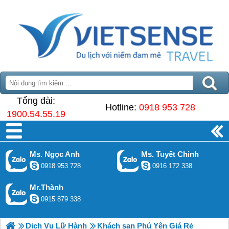
Tổng đài:
Hotline:
0918 953 728
1900.54.55.19
Ms. Ngọc Anh
Ms. Tuyết Chinh
0918 953 728
0916 172 338
Mr.Thành
0915 879 338
Dịch Vụ Lữ Hành
Khách sạn Phú Yên Giá Rẻ