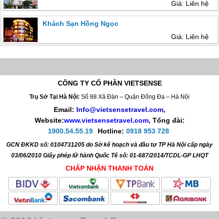
Giá: Liên hệ
Khách Sạn Hồng Ngọc
Giá: Liên hệ
CÔNG TY CỔ PHẦN VIETSENSE
Trụ Sở Tại Hà Nội:
Số 88 Xã Đàn – Quận Đống Đa – Hà Nội
Email:
Info@vietsensetravel.com
,
Website:
www.vietsensetravel.com
,
Tổng đài:
1900.54.55.19
Hotline:
0918 953 728
GCN ĐKKD số: 0104731205 do Sở kế hoạch và đầu tư TP Hà Nội cấp ngày
03/06/2010 Giấy phép lữ hành Quốc Tế số: 01-687/2014/TCDL-GP LHQT
CHẤP NHẬN THANH TOÁN