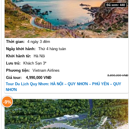
Đã xem: 440
Thời gian:
4 ngày 3 đêm
Ngày khởi hành:
Thứ 4 hàng tuàn
Khởi hành từ:
Hà Nội
Lưu trú:
Khách Sạn 3*
Phương tiện:
Vietnam Airlines
5,890,000 VNĐ
Giá tour:
4,990,000 VNĐ
Tour Du Lịch Quy Nhơn: HÀ NỘI – QUY NHƠN – PHÚ YÊN – QUY
NHƠN
-9%