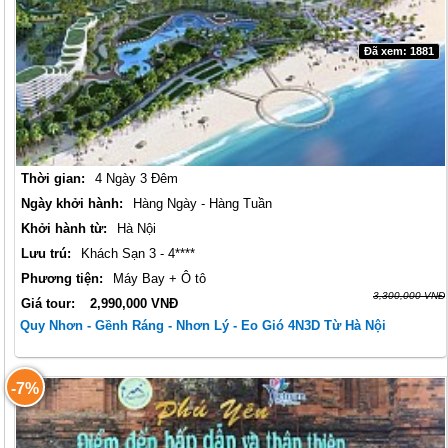
Đã xem: 1881
Thời gian:
4 Ngày 3 Đêm
Ngày khởi hành:
Hàng Ngày - Hàng Tuần
Khởi hành từ:
Hà Nội
Lưu trú:
Khách Sạn 3 - 4****
Phương tiện:
Máy Bay + Ô tô
3,300,000 VNĐ
Giá tour:
2,990,000 VNĐ
Quy Nhơn - Gềnh Ráng - Nhơn Lý - Eo Gió 4N3D Từ Hà Nội
-7%