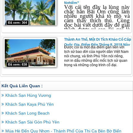
Nghiệm”
Với cái tên đầy lạ lùng này
chắc hẳn Bãi Ôm cũng làm
nhiều người khá tò mò và
cảm thây thích thú. Cùng
Đã xem: 364
đọc bài viết dưới đây để giải
thích được vì sao lại gọi là
Bãi Ôm nhé.Với cái tên đầy
lạ lùng này chắc hẳn Bãi
Thành An Thổ, Một Di Tích Khảo Cổ Cấp
Ôm cũng làm nhiều người
Quốc Gia, Điểm Đến Tháng 8, 2018 Này
khá tò mò và cảm thây thích
Được coi là một địa điểm gắn liền với
thú. Cùng đọc bài viết dưới
lịch sử bao đời của người dân Việt Nam
đây để giải thích được vì sao
nói chung, và tỉnh Phú Yên nói riêng,
lại gọi là Bãi Ôm nhé.
nơi in dấu những dốc mốc lịch sử quan
Đã xem: 838
trọng và những công trình cổ đại.
Kết Quả Liên Quan :
Khách Sạn Hùng Vương
Khách Sạn Kaya Phú Yên
Khách Sạn Long Beach
Khách Sạn Sài Gòn Phú Yên
Mùa Hè Đến Quy Nhơn - Thành Phố Của Thi Ca Bên Bờ Biển