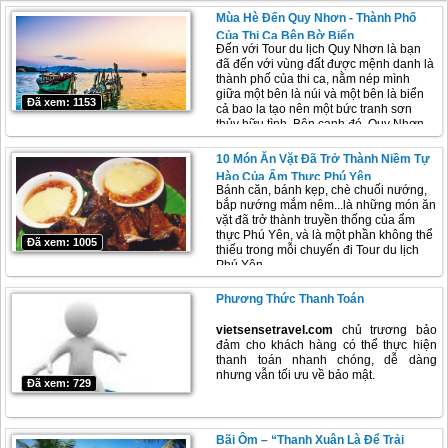
Mùa Hè Đến Quy Nhơn - Thành Phố
Của Thi Ca Bên Bờ Biển
Đến với Tour du lịch Quy Nhơn là bạn
đã đến với vùng đất được mệnh danh là
thành phố của thi ca, nằm nép mình
giữa một bên là núi và một bên là biển
Đã xem: 1153
cả bao la tạo nên một bức tranh sơn
thủy hữu tình. Bên cạnh đó, Quy Nhơn
còn có nhiều điểm đến thăm quan hấp
dẫn như: Tháp Chăm Bánh Ít; Cụm tháp
10 Món Ăn Vặt Đã Trở Thành Niềm Tự
có lịch sử gần 1.000 năm tuổi; Khu mộ
Hào Của Ẩm Thực Phú Yên
Hàn Mặc Tử, Làng chài Hải Minh, Eo
Bánh căn, bánh kẹp, chè chuối nướng,
Gió, Kỳ Co…
bắp nướng mắm nêm...là những món ăn
vặt đã trở thành truyền thống của ẩm
thực Phú Yên, và là một phần không thể
Đã xem: 1005
thiếu trong mỗi chuyến đi Tour du lịch
Phú Yên.
Phương Thức Thanh Toán
vietsensetravel.com
chủ trương bảo
đảm cho khách hàng có thể thực hiện
thanh toán nhanh chóng, dễ dàng
nhưng vẫn tối ưu về bảo mật.
Đã xem: 729
Bãi Ôm – “thanh Xuân Là Để Trải