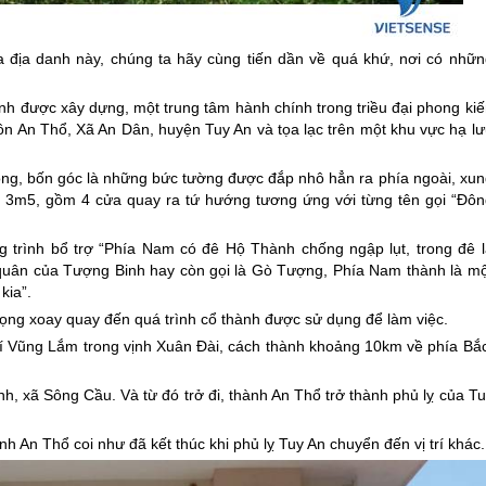
a địa danh này, chúng ta hãy cùng tiến dần về quá khứ, nơi có nhữn
ành được xây dựng, một trung tâm hành chính trong triều đại phong ki
hôn An Thổ, Xã An Dân, huyện Tuy An và tọa lạc trên một khu vực hạ l
uông, bốn góc là những bức tường được đắp nhô hẳn ra phía ngoài, xun
 3m5, gồm 4 cửa quay ra tứ hướng tương ứng với từng tên gọi “Đôn
 trình bổ trợ “Phía Nam có đê Hộ Thành chống ngập lụt, trong đê l
quân của Tượng Binh hay còn gọi là Gò Tượng, Phía Nam thành là mộ
kia”.
rọng xoay quay đến quá trình cổ thành được sử dụng để làm việc.
rí Vũng Lắm trong vịnh Xuân Đài, cách thành khoảng 10km về phía Bắc
h, xã Sông Cầu. Và từ đó trở đi, thành An Thổ trở thành phủ lỵ của T
h An Thổ coi như đã kết thúc khi phủ lỵ Tuy An chuyển đến vị trí khác.