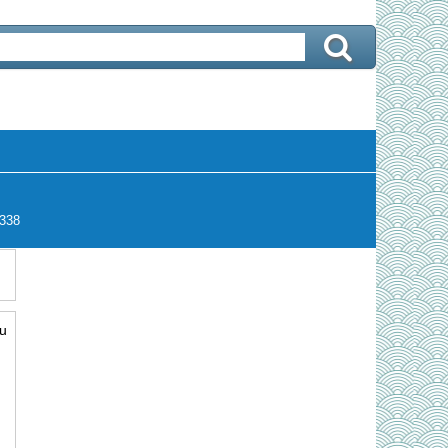
338
ấu