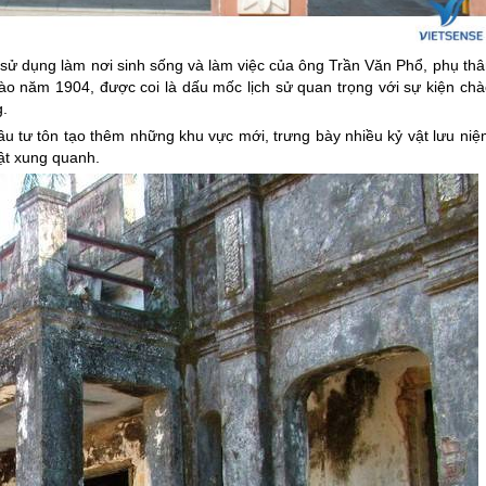
ử dụng làm nơi sinh sống và làm việc của ông Trần Văn Phổ, phụ thâ
vào năm 1904, được coi là dấu mốc lịch sử quan trọng với sự kiện chà
g.
đầu tư tôn tạo thêm những khu vực mới, trưng bày nhiều kỷ vật lưu ni
bật xung quanh.