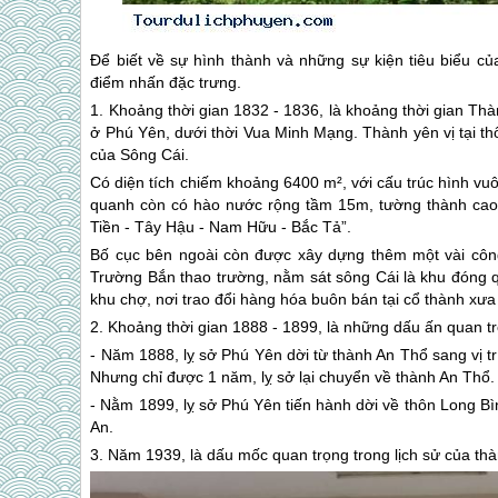
Để biết về sự hình thành và những sự kiện tiêu biểu củ
điểm nhấn đặc trưng.
1. Khoảng thời gian 1832 - 1836, là khoảng thời gian Th
ở
Phú Yên
, dưới thời Vua Minh Mạng. Thành yên vị tại t
của Sông Cái.
Có diện tích chiếm khoảng 6400 m², với cấu trúc hình v
quanh còn có hào nước rộng tầm 15m, tường thành cao
Tiền - Tây Hậu - Nam Hữu - Bắc Tả”.
Bố cục bên ngoài còn được xây dựng thêm một vài công
Trường Bắn thao trường, nằm sát sông Cái là khu đóng 
khu chợ, nơi trao đổi hàng hóa buôn bán tại cổ thành xưa 
2. Khoảng thời gian 1888 - 1899, là những dấu ấn quan t
- Năm 1888, lỵ sở
Phú Yên
dời từ thành An Thổ sang vị t
Nhưng chỉ được 1 năm, lỵ sở lại chuyển về thành An Thổ.
- Nằm 1899, lỵ sở
Phú Yên
tiến hành dời về thôn Long Bìn
An.
3. Năm 1939, là dấu mốc quan trọng trong lịch sử của thàn