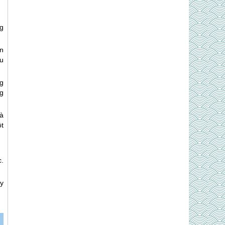
g
ến
ưu
g
g
à
t
.
uy