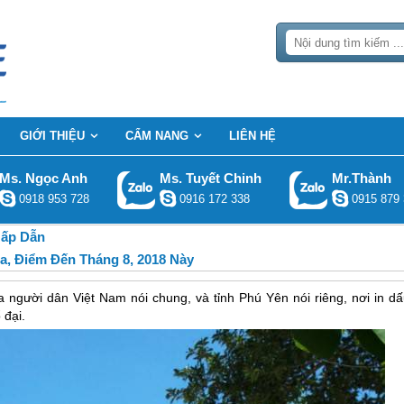
GIỚI THIỆU
CẨM NANG
LIÊN HỆ
Ms. Ngọc Anh
Ms. Tuyết Chinh
Mr.Thành
0918 953 728
0916 172 338
0915 879 
Hấp Dẫn
a, Điểm Đến Tháng 8, 2018 Này
ủa người dân Việt Nam nói chung, và tỉnh Phú Yên nói riêng, nơi in d
 đại.