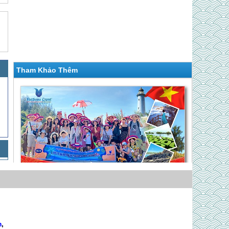
Tham Khảo Thêm
Chương Trình Quy Nhơn Phú Yên 30 Tháng 4
Năm (VQN40)
Giá 7,990,000 VNĐ
m
,