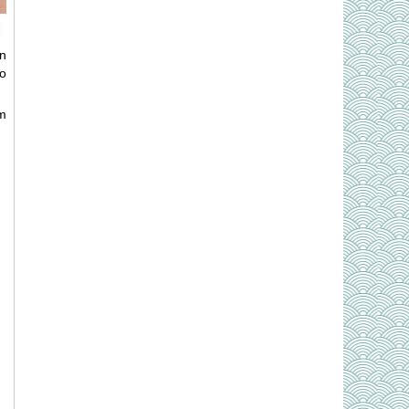
n
o
ệm