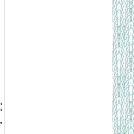
ắn
on
n