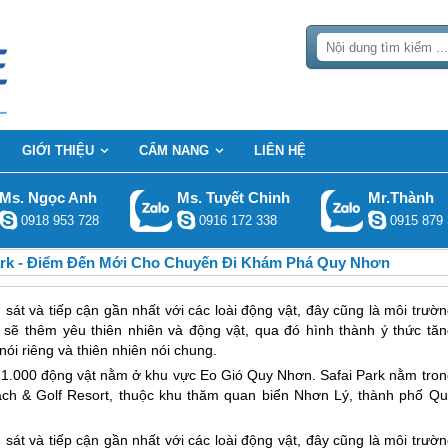
GIỚI THIỆU
CẨM NANG
LIÊN HỆ
Ms. Ngọc Anh
Ms. Tuyết Chinh
Mr.Thành
0918 953 728
0916 172 338
0915 879 
ark - Điểm Đến Mới Cho Chuyến Đi Khám Phá Quy Nhơn
át và tiếp cận gần nhất với các loài động vật, đây cũng là môi trườn
sẽ thêm yêu thiên nhiên và động vật, qua đó hình thành ý thức tăn
ói riêng và thiên nhiên nói chung.
n 1.000 động vật nằm ở khu vực Eo Gió
Quy Nhơn
. Safai Park nằm tro
ch & Golf Resort, thuộc khu thăm quan biển Nhơn Lý, thành phố
Qu
át và tiếp cận gần nhất với các loài động vật, đây cũng là môi trườn