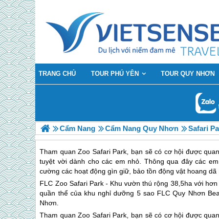
TRANG CHỦ
TOUR PHÚ YÊN
TOUR QUY NHƠN
Cẩm Nang
Cẩm Nang Quy Nhơn
Safari P
Tham quan Zoo Safari Park, bạn sẽ có cơ hội được quan s
tuyệt vời dành cho các em nhỏ. Thông qua đây các em 
cường các hoạt động gìn giữ, bảo tồn động vật hoang dã n
FLC Zoo Safari Park - Khu vườn thú rộng 38,5ha với hơ
quần thể của khu nghỉ dưỡng 5 sao FLC
Quy Nhơn
Bea
Nhơn
.
Tham quan Zoo Safari Park, bạn sẽ có cơ hội được quan s