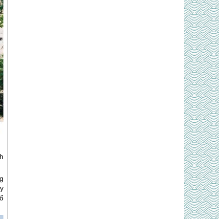
h
g
ày
bổ