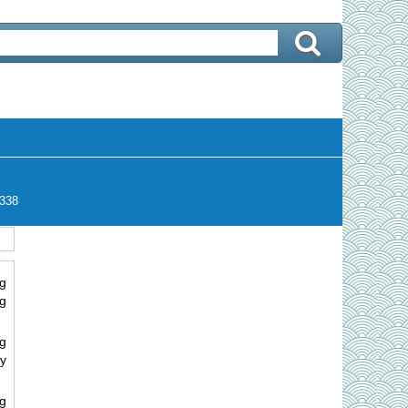
338
g
g
ng
y
g