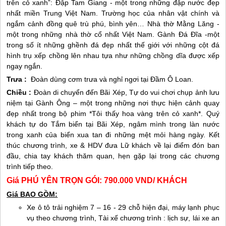
trên cỏ xanh”: Đập Tam Giang - một trong những đập nước đẹp
nhất miền Trung Việt Nam. Trường học của nhân vật chính và
ngắm cảnh đồng quê trù phú, bình yên… Nhà thờ Mằng Lăng -
một trong những nhà thờ cổ nhất Việt Nam. Gành Đá Đĩa -một
trong số ít những ghềnh đá đẹp nhất thế giới với những cột đá
hình trụ xếp chồng lên nhau tựa như những chồng dĩa được xếp
ngay ngắn.
Trưa :
Đoàn dùng cơm trưa và nghỉ ngơi tại Đầm Ô Loan.
Chiều :
Đoàn di chuyển đến Bãi Xép, Tự do vui chơi chụp ảnh lưu
niệm tại Gành Ông – một trong những nơi thực hiện cảnh quay
đẹp nhất trong bộ phim *Tôi thấy hoa vàng trên cỏ xanh*. Quý
khách tự do Tắm biển tại Bãi Xép, ngâm mình trong làn nước
trong xanh của biển xua tan đi những mệt mỏi hàng ngày. Kết
thúc chương trình, xe & HDV đưa Lữ khách về lại điểm đón ban
đầu, chia tay khách thăm quan, hẹn gặp lại trong các chương
trình tiếp theo.
Giá
PHÚ YÊN
TRỌN GÓI: 790.000 VND/ KHÁCH
Giá BAO GỒM:
Xe ô tô trải nghiệm 7 – 16 - 29 chỗ hiện đại, máy lạnh phục
vụ theo chương trình, Tài xế chương trình : lịch sự, lái xe an