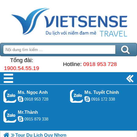
Tổng đài:
Hotline:
0918 953 728
1900.54.55.19
Ms. Ngọc Anh
Ms. Tuyết Chinh
0918 953 728
0916 172 338
Mr.Thành
0915 879 338
Tour Du Lịch Quy Nhơn