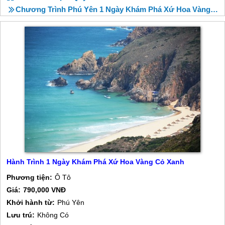
Chương Trình Phú Yên 1 Ngày Khám Phá Xứ Hoa Vàng Cỏ Xanh
Hành Trình 1 Ngày Khám Phá Xứ Hoa Vàng Cỏ Xanh
Phương tiện:
Ô Tô
Giá:
790,000 VNĐ
Khởi hành từ:
Phú Yên
Lưu trú:
Không Có