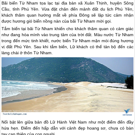
Bãi biển Từ Nham tọa lạc tại địa bàn xã Xuân Thịnh, huyện Sông
Cầu, tỉnh Phú Yên. Vừa đặt chân đến mảnh đất du lịch Phú Yên,
khách thăm quan hướng mắt về phía Đông sẽ lập tức cảm nhận
được hương gió biển nồng nàn của bãi Từ Nham mời gọi.
Tắm biển tại bãi Từ Nham khiến cho khách thăm quan có cảm giác
như đang hòa mình vào trung tâm của trời đất. Màu nước Từ Nham
trong đến mức tinh khiết, nước biển Từ Nham mặn mòi đúng hương
vị đất
Phú Yên
. Sau khi tắm biển, Lữ khách có thể tản bộ đến các
làng chài ở thôn Từ Nham.
Nổi bật lên giữa bản đồ Lữ Hành Việt Nam như một điểm đến đầy
hứa hẹn. Điểm đến hấp dẫn với cảnh đẹp hoang sơ, chưa có bàn
tay can thiệp của con người