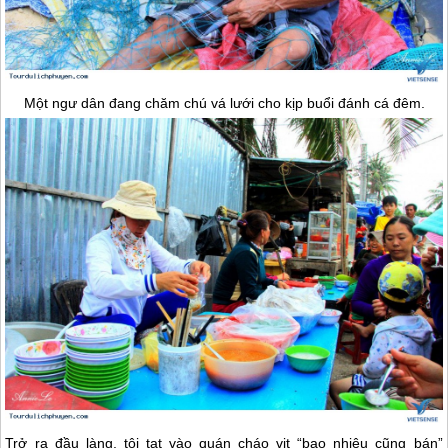
Một ngư dân đang chăm chú vá lưới cho kịp buổi đánh cá đêm.
Trở ra đầu làng, tôi tạt vào quán cháo vịt “bao nhiêu cũng bán”