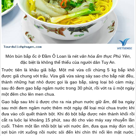
Món bún bắp ốc ở Đầm Ô Loan là nét
văn hóa ẩm thực
Phú Yên
,
đặc biệt là không thể thiếu của người dân Tuy An.
Trước tiên là khâu giã bắp. Một mẻ vừa cối chừng 5 kg bắp khô
được giã chung với trấu. Vừa giã vừa sàng sảy sao cho bắp nát đều,
thành những hạt nhỏ được gọi là gạo bắp, sàng loại bỏ cám mày,
sau đó đem gạo bắp ngâm nước trong 30 phút, rồi vớt ra ủ một ngày
một đêm cho lên men chua.
Gạo bắp sau khi ủ được cho ra nia phun nước giữ ẩm, để ba ngày
sau mới đem ngâm nước thêm một ngày để loại mùi chua trước khi
đưa vào cối quết thành bột. Khi đó bột bắp được nén thành khối rồi
cắt ra luộc lại khoảng 15 phút, sau đó cho vào máy xay nhuyễn lần
cuối. Thêm một lần nhồi bột lại với nước ấm, đưa qua máy đùn sợi,
sợi bún rớt xuống nồi nước sôi đến khi chín thì nổi lên mặt nước.