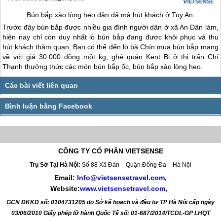
Bún bắp xào lòng heo dân dã mà hút khách ở Tuy An.
Trước đây bún bắp được nhiều gia đình người dân ở xã An Dân làm,
hiện nay chỉ còn duy nhất lò bún bắp đang được khôi phục và thu
hút khách thăm quan. Bạn có thể đến lò bà Chín mua bún bắp mang
về với giá 30.000 đồng một kg, ghé quán Kent Bi ở thị trấn Chí
Thạnh thưởng thức các món bún bắp ốc, bún bắp xào lòng heo.
CÔNG TY CỔ PHẦN VIETSENSE
Trụ Sở Tại Hà Nội:
Số 88 Xã Đàn – Quận Đống Đa – Hà Nội
Email:
Info@vietsensetravel.com
,
Website:
www.vietsensetravel.com
,
GCN ĐKKD số: 0104731205 do Sở kế hoạch và đầu tư TP Hà Nội cấp ngày
03/06/2010 Giấy phép lữ hành Quốc Tế số: 01-687/2014/TCDL-GP LHQT