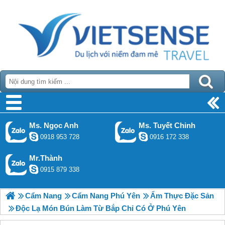
Ms. Ngọc Anh
Ms. Tuyết Chinh
0918 953 728
0916 172 338
Mr.Thành
0915 879 338
Cẩm Nang
Cẩm Nang Phú Yên
Ẩm Thực Đặc Sản
Độc Lạ Món Bún Làm Từ Bắp Chỉ Có Ở Phú Yên