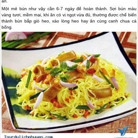
ăn.
Một mẻ bún như vậy cần 6-7 ngày để hoàn thành. Sợi bún màu
vàng tươi, mềm mại, khi ăn có vị ngọt vừa đủ, thường được chế biến
thành bún bắp giò heo, xào lòng heo hay ăn cùng canh chua cá
bống.