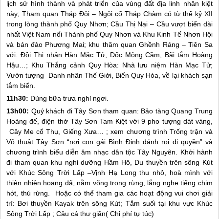
lịch sử hình thành và phát triển của vùng đất địa linh nhân kiệt
này; Tham quan Tháp Đôi – Ngôi cổ Tháp Chàm có từ thế kỷ XII
trong lòng thành phố
Quy Nhơn
; Cầu Thị Nại – Cầu vượt biển dài
nhất Việt Nam nối Thành phố
Quy Nhơn
và Khu Kinh Tế Nhơn Hội
và bán đảo Phương Mai; khu thăm quan Ghềnh Ráng – Tiên Sa
với: Đồi Thi nhân Hàn Mặc Tử, Dốc Mộng Cầm, Bãi tắm Hoàng
Hậu…; Khu Thắng cảnh Quy Hòa: Nhà lưu niệm Hàn Mạc Tử;
Vườn tượng Danh nhân Thế Giới, Biển Quy Hòa, về lại khách sạn
tắm biển.
11h30:
Dùng bữa trưa nghỉ ngơi.
13h00:
Quý khách đi Tây Sơn tham quan: Bảo tàng Quang Trung
Hoàng đế, điện thờ Tây Sơn Tam Kiệt với 9 pho tượng dát vàng,
Cây Me cổ Thụ, Giếng Xưa… ; xem chương trình Trống trận và
Võ thuật Tây Sơn “nơi con gái Bình Định đánh roi đi quyền” và
chương trình biểu diễn âm nhạc dân tộc Tây Nguyên. Khởi hành
đi tham quan khu nghỉ dưỡng Hầm Hô, Du thuyền trên sông Kút
với Khúc Sông Trời Lấp –Vịnh Hạ Long thu nhỏ, hoà mình với
thiên nhiên hoang dã, nằm võng trong rừng, lắng nghe tiếng chim
hót, thú rừng. Hoặc có thể tham gia các hoạt động vui chơi giải
trí: Bơi thuyền Kayak trên sông Kút; Tắm suối tại khu vực Khúc
Sông Trời Lấp ; Câu cá thư giãn( Chi phí tự túc)