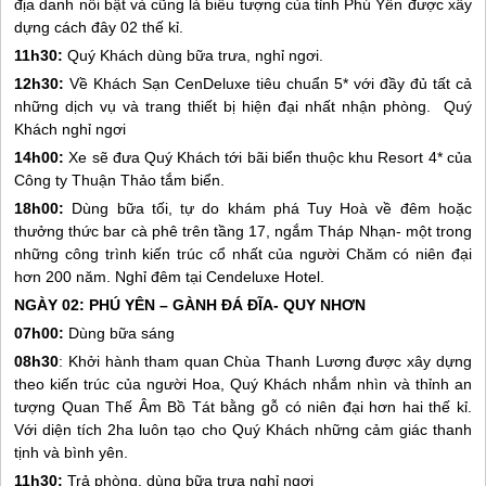
địa danh nổi bật và cũng là biểu tượng của tỉnh
Phú Yên
được xây
dựng cách đây 02 thế kỉ.
11h30:
Quý Khách dùng bữa trưa, nghỉ ngơi.
12h30:
Về Khách Sạn CenDeluxe tiêu chuẩn 5* với đầy đủ tất cả
những dịch vụ và trang thiết bị hiện đại nhất nhận phòng. Quý
Khách nghỉ ngơi
14h00:
Xe sẽ đưa Quý Khách tới bãi biển thuộc khu Resort 4* của
Công ty Thuận Thảo tắm biển.
18h00:
Dùng bữa tối, tự do khám phá Tuy Hoà về đêm hoặc
thưởng thức bar cà phê trên tầng 17, ngắm Tháp Nhạn- một trong
những công trình kiến trúc cổ nhất của người Chăm có niên đại
hơn 200 năm. Nghỉ đêm tại Cendeluxe Hotel.
NGÀY 02:
PHÚ YÊN
– GÀNH ĐÁ ĐĨA-
QUY NHƠN
07h00:
Dùng bữa sáng
08h30
: Khởi hành tham quan Chùa Thanh Lương được xây dựng
theo kiến trúc của người Hoa, Quý Khách nhắm nhìn và thỉnh an
tượng Quan Thế Âm Bồ Tát bằng gỗ có niên đại hơn hai thế kỉ.
Với diện tích 2ha luôn tạo cho Quý Khách những cảm giác thanh
tịnh và bình yên.
11h30:
Trả phòng, dùng bữa trưa nghỉ ngơi