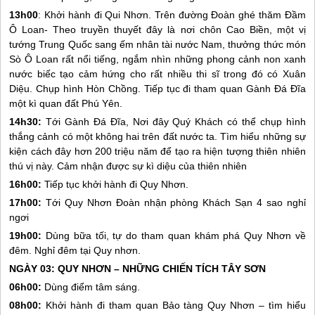
13h00
: Khởi hành đi Qui Nhơn. Trên đường Đoàn ghé thăm Đầm
Ô Loan- Theo truyền thuyết đây là nơi chôn Cao Biền, một vị
tướng Trung Quốc sang ếm nhân tài nước Nam, thưởng thức món
Sò Ô Loan rất nổi tiếng, ngắm nhìn những phong cảnh non xanh
nước biếc tạo cảm hứng cho rất nhiều thi sĩ trong đó có Xuân
Diệu. Chụp hình Hòn Chồng. Tiếp tục đi tham quan Gành Đá Đĩa
một kì quan đất
Phú Yên
.
14h30:
Tới Gành Đá Đĩa, Nơi đây Quý Khách có thể chụp hình
thắng cảnh có một không hai trên đất nước ta. Tìm hiểu những sự
kiện cách đây hơn 200 triệu năm để tạo ra hiện tượng thiên nhiên
thú vị này. Cảm nhận được sự kì diệu của thiên nhiên
16h00:
Tiếp tục khởi hành đi
Quy Nhơn
.
17h00:
Tới
Quy Nhơn
Đoàn nhận phòng Khách Sạn 4 sao nghỉ
ngơi
19h00:
Dùng bữa tối, tự do tham quan khám phá
Quy Nhơn
về
đêm. Nghỉ đêm tại
Quy nhơn
.
NGÀY 03:
QUY NHƠN
– NHỮNG CHIẾN TÍCH TÂY SƠN
06h00:
Dùng điểm tâm sáng.
08h00:
Khởi hành đi tham quan Bảo tàng
Quy Nhơn
– tìm hiểu