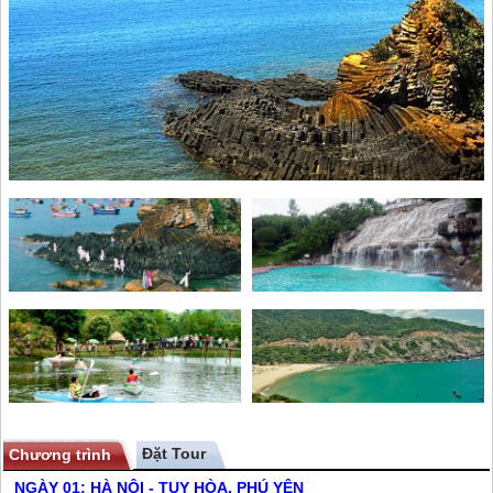
Chương trình
NGÀY 01: HÀ NỘI - TUY HÒA,
PHÚ YÊN