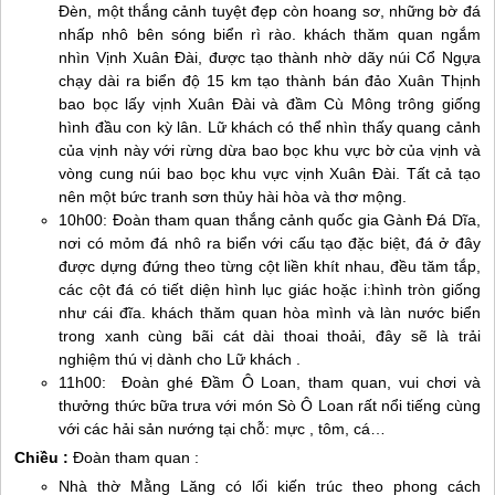
Đèn, một thắng cảnh tuyệt đẹp còn hoang sơ, những bờ đá
nhấp nhô bên sóng biển rì rào. khách thăm quan ngắm
nhìn Vịnh Xuân Đài, được tạo thành nhờ dãy núi Cổ Ngựa
chạy dài ra biển độ 15 km tạo thành bán đảo Xuân Thịnh
bao bọc lấy vịnh Xuân Đài và đầm Cù Mông trông giống
hình đầu con kỳ lân. Lữ khách có thể nhìn thấy quang cảnh
của vịnh này với rừng dừa bao bọc khu vực bờ của vịnh và
vòng cung núi bao bọc khu vực vịnh Xuân Đài. Tất cả tạo
nên một bức tranh sơn thủy hài hòa và thơ mộng.
10h00: Đoàn tham quan thắng cảnh quốc gia Gành Đá Dĩa,
nơi có mỏm đá nhô ra biển với cấu tạo đặc biệt, đá ở đây
được dựng đứng theo từng cột liền khít nhau, đều tăm tắp,
các cột đá có tiết diện hình lục giác hoặc i:hình tròn giống
như cái đĩa. khách thăm quan hòa mình và làn nước biển
trong xanh cùng bãi cát dài thoai thoải, đây sẽ là trải
nghiệm thú vị dành cho Lữ khách .
11h00: Đoàn ghé Đầm Ô Loan, tham quan, vui chơi và
thưởng thức bữa trưa với món Sò Ô Loan rất nổi tiếng cùng
với các hải sản nướng tại chỗ: mực , tôm, cá…
Chiều :
Đoàn tham quan :
Nhà thờ Mằng Lăng có lối kiến trúc theo phong cách