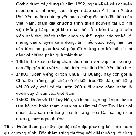
Gothic,được xây dựng từ năm 1892, nghe kể về câu chuyện
cuộc đời và phương cách truyền đạo của Á Thánh Andrê
Phú Yên
, ngắm nhìn quyển sách chữ quốc ngữ đầu tiên của
Việt Nam, tham gia chương trình thiện nguyện tại Cô nhi
viện Mằng Lăng, một khu nhà nhỏ nằm bên trong khuôn
viên nhà thờ, khách thăm quan có thể nghe các sơ kể về
những câu chuyện cảm động, tìm hiểu cuộc sống hiện tại
của từng bé, giao lưu và giúp đỡ những em bé mồ côi tại
đây với những phần quà thiết thực.
13h15: Lữ khách dừng chân chụp hình với Đập Tam Giang,
con đập gắn liền với sự phát triển của tỉnh
Phú Yên
, tiếp tục
14h00: Đoàn viếng di tich Chùa Từ Quang, hay còn gọi là
Chùa Đá Trắng, ngôi chùa có lối kiến trúc độc đáo, nổi tiếng
với 20 cây xoài cổ thụ trên 200 tuổi được công nhận là
vườn cây Di sản của Việt Nam.
15h00: Đoàn về TP. Tuy Hòa, về khách sạn nghỉ ngơi, tự do
tắm hồ bơi hoặc tham quan mua sắm tại Chợ Tuy Hòa với
nhiều đặc sản nổi tiếng: bánh tráng Hòa Đa, cá ngừ đại
dương, mực ngào đường…
Tối :
Đoàn tham gia bữa tiệc đặc sản địa phương kết hợp tham
gia chương trình “Bốc thăm trúng thưởng với giải thưởng vô cùng