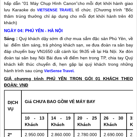
hấp dẫn “01 Máy Chụp Hình Canon”cho mỗi đợt khởi hành giao
lưu Karaoke do
L tổ chức. (Chương trình “Bốc
VIETSENSE TRAVE
thăm trúng thưởng chỉ áp dụng cho mỗi đợt khởi hành trên 40
khách)
NGÀY 04:
PHÚ YÊN
- HÀ NỘI
Sáng :
Quý khách dậy sớm đi chợ mua sắm đặc sản
Phú Yên
, về
lại điểm tâm sáng, trả phòng khách sạn, xe đưa đoàn ra sân bay
đáp chuyến bay VN1650 cất cánh lúc 9h35 về lại Hà Nội. Xe đón
đoàn tại sân bay Nội Bài đưa về điểm hẹn trong TP, chia tay Quý
khách kết thúc chuyến đi, hẹn gặp lại quý khách trong những
hành trình sau cùng
VietSense Travel.
GIÁ
chương trình
PHÚ YÊN
TRỌN GÓI 01 KHÁCH THEO
ĐOÀN: VNĐ
Giá CHƯA BAO GỒM VÉ MÁY BAY
DỊCH
VỤ
10 - 13
14 - 19
20 - 25
26 - 30
31
Khách
Khách
Khách
Khách
Kh
2*
2.950.000
2.860.000
2.780.000
2.690.000
2.5