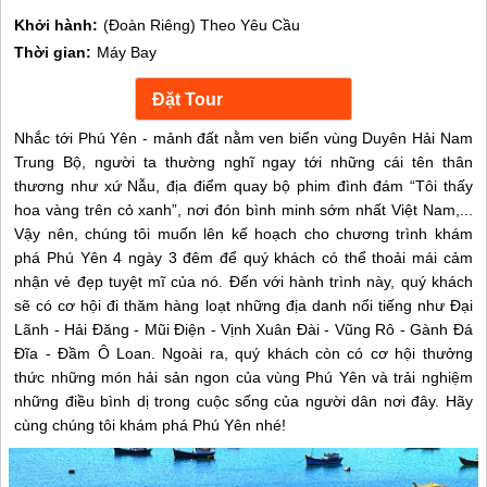
Khởi hành:
(Đoàn Riêng) Theo Yêu Cầu
Thời gian:
Máy Bay
Nhắc tới Phú Yên - mảnh đất nằm ven biển vùng Duyên Hải Nam
Trung Bộ, người ta thường nghĩ ngay tới những cái tên thân
thương như xứ Nẫu, địa điểm quay bộ phim đình đám “Tôi thấy
hoa vàng trên cỏ xanh”, nơi đón bình minh sớm nhất Việt Nam,...
Vậy nên, chúng tôi muốn lên kế hoạch cho chương trình khám
phá Phú Yên 4 ngày 3 đêm để quý khách có thể thoải mái cảm
nhận vẻ đẹp tuyệt mĩ của nó. Đến với hành trình này, quý khách
sẽ có cơ hội đi thăm hàng loạt những địa danh nổi tiếng như Đại
Lãnh - Hải Đăng - Mũi Điện - Vịnh Xuân Đài - Vũng Rô - Gành Đá
Đĩa - Đầm Ô Loan. Ngoài ra, quý khách còn có cơ hội thưởng
thức những món hải sản ngon của vùng Phú Yên và trải nghiệm
những điều bình dị trong cuộc sống của người dân nơi đây. Hãy
cùng chúng tôi khám phá Phú Yên nhé!