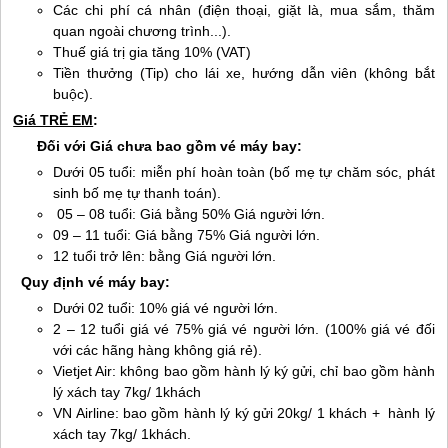
Các chi phí cá nhân (điện thoại, giặt là, mua sắm, thăm
quan ngoài chương trình...).
Thuế giá trị gia tăng 10% (VAT)
Tiền thưởng (Tip) cho lái xe, hướng dẫn viên (không bắt
buộc).
Giá TRẺ EM
:
Đối với Giá chưa bao gồm vé máy bay:
Dưới 05 tuổi: miễn phí hoàn toàn (bố mẹ tự chăm sóc, phát
sinh bố mẹ tự thanh toán).
05 – 08 tuổi: Giá bằng 50% Giá người lớn.
09 – 11 tuổi: Giá bằng 75% Giá người lớn.
12 tuổi trở lên: bằng Giá người lớn.
Quy định vé máy bay:
Dưới 02 tuổi: 10% giá vé người lớn.
2 – 12 tuổi giá vé 75% giá vé người lớn. (100% giá vé đối
với các hãng hàng không giá rẻ).
Vietjet Air: không bao gồm hành lý ký gửi, chỉ bao gồm hành
lý xách tay 7kg/ 1khách
VN Airline: bao gồm hành lý ký gửi 20kg/ 1 khách + hành lý
xách tay 7kg/ 1khách.