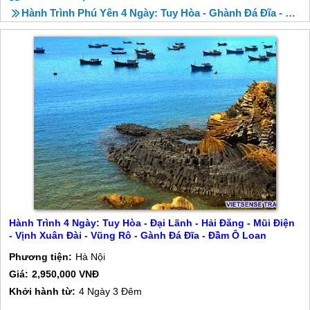
Hành Trình Phú Yên 4 Ngày: Tuy Hòa - Ghành Đá Đĩa - Đầm Ô Loan
Hành Trình 4 Ngày: Tuy Hòa - Đại Lãnh - Hải Đăng - Mũi Điện
- Vịnh Xuân Đài - Vũng Rô - Gành Đá Đĩa - Đầm Ô Loan
Phương tiện:
Hà Nội
Giá:
2,950,000 VNĐ
Khởi hành từ:
4 Ngày 3 Đêm