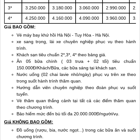
3*
3.250.000
3.180.000
3.060.000
2.990.000
2.8
4*
4.250.000
4.160.000
4.090.000
3.960.000
3.8
Giá BAO GỒM:
Vé máy bay khứ hồi Hà Nội - Tuy Hòa - Hà Nội.
xe sang trọng, lái xe chuyên nghiệp phục vụ theo hành
trình.
Khách sạn tiêu chuẩn 2*,3*, 4* theo bảng giá.
Ăn 05 bữa chính ( 03 trưa + 02 tối) tiêu chuẩn
150.000Đ/Khách/Bữa, các bữa sáng tại khách sạn.
Nước uống (02 chai lavie nhỏ/ngày) phục vụ trên xe theo
trong suốt hành trình thăm quan.
Hướng dẫn viên chuyên nghiệp theo đoàn phục vụ suốt
tuyến.
Vé thăm quan thắng cảnh tại tất cả các điểm thăm quan
theo chương trình.
Bảo hiểm mức đển bù tối đa 20.000.000Đ/người/vụ.
Giá KHÔNG BAO GỒM:
Đồ uống (rượu, bia, nước ngọt...) trong các bữa ăn và suốt
chương trình.