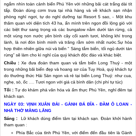
ngắm nhìn toàn cảnh biển
Phú Yên
với những bãi cát trắng dài tít
tấp. Đoàn dùng cơm trưa tại nhà hàng và về khách sạn nhận
phòng nghỉ ngơi, tự do nghỉ dưỡng tại Resort 5 sao, - Một khu
thăm quan với diện tích 43 ha, ẩn mình trên ngọn đồi lộng gió với
các biệt thư sang trọng và các bungalow nằm dưới tán rừng, cả
một vùng non nước yên bình cây cối xanh tươi, không khí trong
lành, là nơi đón bình minh và trăng rằm sớm nhất nước.Sự hòa
hợp thiên nhiên giữa núi và biển “ Sáng tắm biển, tối ngủ dưới tán
rừng” sẽ làm cho kì nghỉ của quý khách độc đáo và khác biệt.
Chiều :
Xe đưa đoàn tham quan và tắm biển Long Thuỷ - một
trong những bãi biển đẹp và hoang sơ của Tuy Hoà, quý khách tự
do thưởng thức Hải Sản ngon và rẻ tại biển Long Thuỷ: như cua,
nghẹ, sò, ốc …. Tươi ngon với giá cả bình dân (chi phí tự túc)
Tối :
Tự do khám phá văn hóa và ẩm thực
Phú Yên
, nghỉ đêm tại
khách sạn.
NGÀY 03: VỊNH XUÂN ĐÀI - GÀNH ĐÁ ĐĨA - ĐẦM Ô LOAN -
NHÀ THỜ MẰNG LĂNG
Sáng :
Lữ khách dùng điểm tâm tại khách sạn. Đoàn khởi hành
tham quan :
Phía Bắc của tỉnh
Phú Yên
, với điểm đến đầu tiên là Gành