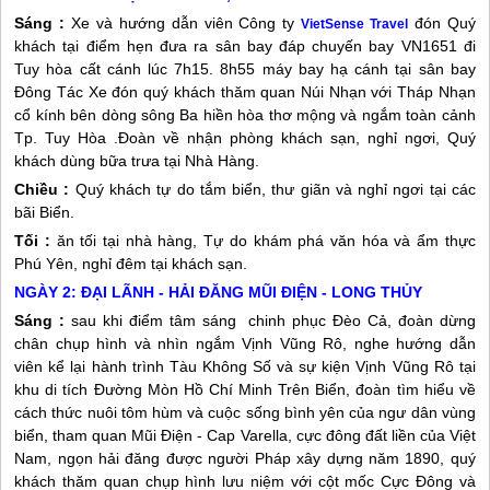
Sáng :
Xe và hướng dẫn viên Công ty
đón Quý
VietSense Travel
khách tại điểm hẹn đưa ra sân bay đáp chuyến bay VN1651 đi
Tuy hòa cất cánh lúc 7h15. 8h55 máy bay hạ cánh tại sân bay
Đông Tác Xe đón quý khách thăm quan Núi Nhạn với Tháp Nhạn
cổ kính bên dòng sông Ba hiền hòa thơ mộng và ngắm toàn cảnh
Tp. Tuy Hòa .Đoàn về nhận phòng khách sạn, nghỉ ngơi, Quý
khách dùng bữa trưa tại Nhà Hàng.
Chiều :
Quý khách tự do tắm biển, thư giãn và nghỉ ngơi tại các
bãi Biển.
Tối :
ăn tối tại nhà hàng, Tự do khám phá văn hóa và ẩm thực
Phú Yên
, nghỉ đêm tại khách sạn.
NGÀY 2: ĐẠI LÃNH - HẢI ĐĂNG MŨI ĐIỆN - LONG THỦY
Sáng :
sau khi điểm tâm sáng chinh phục Đèo Cả, đoàn dừng
chân chụp hình và nhìn ngắm Vịnh Vũng Rô, nghe hướng dẫn
viên kể lại hành trình Tàu Không Số và sự kiện Vịnh Vũng Rô tại
khu di tích Đường Mòn Hồ Chí Minh Trên Biển, đoàn tìm hiểu về
cách thức nuôi tôm hùm và cuộc sống bình yên của ngư dân vùng
biển, tham quan Mũi Điện - Cap Varella, cực đông đất liền của Việt
Nam, ngọn hải đăng được người Pháp xây dựng năm 1890, quý
khách thăm quan chụp hình lưu niệm với cột mốc Cực Đông và