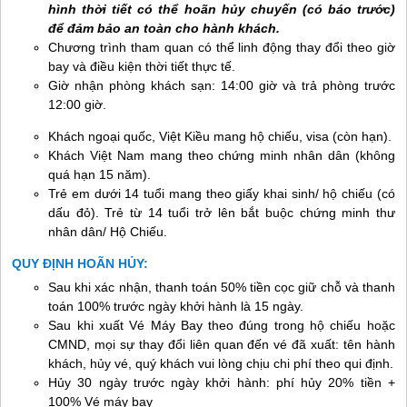
hình thời tiết có thể hoãn hủy chuyến (có báo trước)
để đảm bảo an toàn cho hành khách.
Chương trình tham quan có thể linh động thay đổi theo giờ
bay và điều kiện thời tiết thực tế.
Giờ nhận phòng khách sạn: 14:00 giờ và trả phòng trước
12:00 giờ.
Khách ngoại quốc, Việt Kiều mang hộ chiếu, visa (còn hạn).
Khách Việt Nam mang theo chứng minh nhân dân (không
quá hạn 15 năm).
Trẻ em dưới 14 tuổi mang theo giấy khai sinh/ hộ chiếu (có
dấu đỏ). Trẻ từ 14 tuổi trở lên bắt buộc chứng minh thư
nhân dân/ Hộ Chiếu.
QUY ĐỊNH HOÃN HỦY:
Sau khi xác nhận, thanh toán 50% tiền cọc giữ chỗ và thanh
toán 100% trước ngày khởi hành là 15 ngày.
Sau khi xuất Vé Máy Bay theo đúng trong hộ chiếu hoặc
CMND, mọi sự thay đổi liên quan đến vé đã xuất: tên hành
khách, hủy vé, quý khách vui lòng chịu chi phí theo qui định.
Hủy 30 ngày trước ngày khởi hành: phí hủy 20% tiền +
100% Vé máy bay