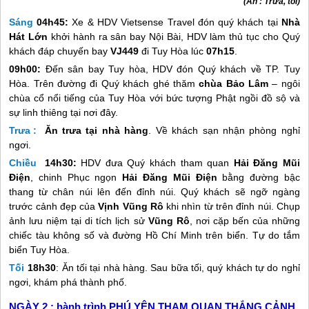
(Ăn : Trưa, tối)
Sáng
04h45:
Xe & HDV Vietsense Travel đón quý khách tại
Nhà
Hát Lớn
khởi hành ra sân bay Nội Bài, HDV làm thủ tục cho Quý
khách đáp chuyến bay
VJ449
đi Tuy Hòa lúc
07h15
.
09h00:
Đến sân bay Tuy hòa, HDV đón Quý khách về TP. Tuy
Hòa. Trên đường đi Quý khách ghé thăm
chùa Bảo Lâm
– ngôi
chùa cổ nổi tiếng của Tuy Hòa với bức tượng Phật ngồi đồ sộ và
sự linh thiêng tại nơi đây.
Trưa :
Ăn trưa tại nhà hàng
. Về khách sạn nhận phòng nghỉ
ngơi.
Chiều
14h30:
HDV đưa Quý khách tham quan
Hải Đăng Mũi
Điện
, chinh Phục ngọn
Hải Đăng Mũi Điện
bằng đường bậc
thang từ chân núi lên đến đỉnh núi. Quý khách sẽ ngỡ ngàng
trước cảnh đẹp của
Vịnh Vũng Rô
khi nhìn từ trên đỉnh núi. Chụp
ảnh lưu niệm tại di tích lịch sử
Vũng Rô
, nơi cặp bến của những
chiếc tàu không số và đường Hồ Chí Minh trên biển. Tự do tắm
biển Tuy Hòa.
Tối
18h30
: Ăn tối tại nhà hàng. Sau bữa tối, quý khách tự do nghỉ
ngơi, khám phá thành phố.
NGÀY 2 :
hành trình PHÚ YÊN THAM QUAN THẮNG CẢNH