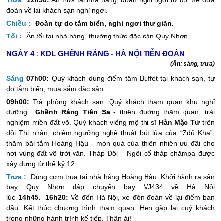
Trưa
12h30:
Ăn trưa tại nhà hàng, đoàn nghỉ ngơi tự do. Xe đưa
đoàn về lại khách sạn nghỉ ngơi.
Chiều :
Đoàn tự do tắm biển, nghỉ ngơi thư giãn.
Tối :
Ăn tối tại nhà hàng, thưởng thức đặc sản
Quy Nhơn
.
NGÀY 4 :
KDL GHỀNH RÁNG - HÀ NỘI TIỄN ĐOÀN
(Ăn: sáng, trưa)
Sáng
07h00:
Quý khách dùng điểm tâm Buffet tại khách sạn, tự
do tắm biển, mua sắm đặc sản.
09h00:
Trả phòng khách sạn. Quý khách tham quan khu nghỉ
dưỡng
Ghềnh Ráng Tiên Sa
- thiên đường thăm quan, trải
nghiệm miền đất võ. Quý khách viếng mộ thi sĩ
Hàn Mặc Tử
trên
đồi Thi nhân, chiêm ngưỡng nghệ thuật bút lửa của “Zdũ Kha”,
thăm bãi tắm Hoàng Hậu - món quà của thiên nhiên ưu đãi cho
nơi vùng đất võ trời văn. Tháp Đôi – Ngôi cổ tháp chămpa được
xây dựng từ thế kỷ 12
Trưa :
Dùng cơm trưa tại nhà hàng Hoàng Hậu. Khởi hành ra sân
bay
Quy Nhơn
đáp chuyến bay VJ434 về Hà Nội
lúc
14h45.
16h20:
Về đến Hà Nội, xe đón đoàn về lại điểm ban
đầu. Kết thúc chương trình tham quan. Hẹn gặp lại quý khách
trong những hành trình kế tiếp. Thân ái!