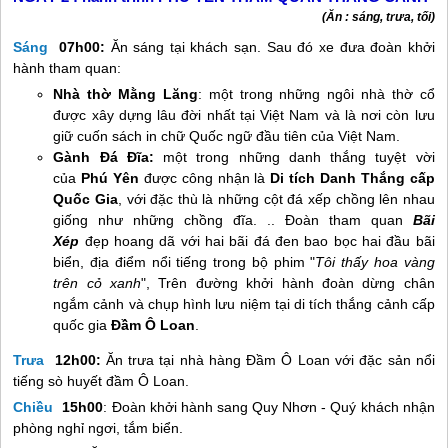
(Ăn : sáng, trưa, tối)
Sáng
07h00:
Ăn sáng tại khách sạn. Sau đó xe đưa đoàn khởi
hành tham quan:
Nhà thờ Mằng Lăng
: một trong những ngôi nhà thờ cổ
được xây dựng lâu đời nhất tại Việt Nam và là nơi còn lưu
giữ cuốn sách in chữ Quốc ngữ đầu tiên của Việt Nam.
Gành Đá Đĩa:
một trong những danh thắng tuyệt vời
của
Phú Yên
được công nhận là
Di tích Danh Thắng cấp
Quốc Gia
, với đặc thù là những cột đá xếp chồng lên nhau
giống như những chồng đĩa. .. Đoàn tham quan
Bãi
Xép
đẹp hoang dã với hai bãi đá đen bao bọc hai đầu bãi
biển, địa điểm nổi tiếng trong bộ phim "
Tôi thấy hoa vàng
trên cỏ xanh
", Trên đường khởi hành đoàn dừng chân
ngắm cảnh và chụp hình lưu niệm tại di tích thắng cảnh cấp
quốc gia
Đầm Ô Loan
.
Trưa
12h00:
Ăn trưa tại nhà hàng Đầm Ô Loan với đặc sản nổi
tiếng sò huyết đầm Ô Loan.
Chiều
15h00
: Đoàn khởi hành sang
Quy Nhơn
- Quý khách nhận
phòng nghỉ ngơi, tắm biển.