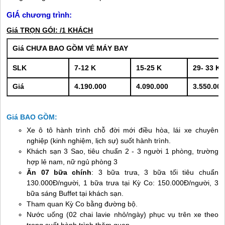
GIÁ chương trình:
Giá TRỌN GÓI: /1 KHÁCH
Giá CHƯA BAO GỒM VÉ MÁY BAY
SLK
7-12 K
15-25 K
29- 33 K
Giá
4.190.000
4.090.000
3.550.00
Giá BAO GỒM:
Xe ô tô hành trình chỗ đời mới điều hòa, lái xe chuyên
nghiệp (kinh nghiệm, lịch sự) suốt hành trình.
Khách sạn 3 Sao, tiêu chuẩn 2 - 3 người 1 phòng, trường
hợp lẻ nam, nữ ngủ phòng 3
Ăn 07 bữa chính
: 3 bữa trưa, 3 bữa tối tiêu chuẩn
130.000Đ/người, 1 bữa trưa tại Kỳ Co: 150.000Đ/người, 3
bữa sáng Buffet tại khách sạn.
Tham quan Kỳ Co bằng đường bộ.
Nước uống (02 chai lavie nhỏ/ngày) phục vụ trên xe theo