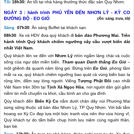
Tối
18h30:
Ăn tối tại nhà hàng thưởng thức đặc sản
Quy Nhơn
.
NGÀY 3 :
hành trình PHÚ YÊN ĐẾN NHƠN LÝ - KỲ CO
ĐƯỜNG BỘ - EO GIÓ
(Ăn: sáng, trưa, tối)
Sáng
07h30
: Ăn sáng Buffet tại khách sạn.
08h30
: Xe và HDV đưa quý khách đi
bán đảo Phương Mai.
Trên
hành trình Quý khách chiêm ngưỡng cây cầu vượt biển dài
nhất Việt Nam.
Quý khách lên xe đến với
Nhơn Lý
nhìn ngắm làng chài và cuộc
sống của ngư dân miền biển.
Tham quan Danh thắng Eo Gió
–
một ghềnh đá quanh năm lộng gió. Đứng trên
Eo Gió
, phóng tầm
mắt ra xa, quý khách chiêm ngưỡng bao quát cả vùng biển bao la
rộng lớn, đắm say lòng người. Viếng
Tượng Phật Đôi
cao nhất
Việt Nam trên 30m tại
Tịnh Xá Ngọc Hòa
, nơi người dân gửi gắm
niềm tin mỗi chuyến ra khơi, cầu bình an cho gia đình.
Qúy khách đến
Biển Kỳ Co
nằm dưới chân dãy núi Phương Mai
sừng sững thuộc xã bán đảo Nhơn Lý, TP
Quy Nhơn
. Với bãi tắm
hoang sơ Kỳ Co đẹp tựa một bức tranh vừa nên thơ vừa hùng vĩ,
Quý khách tự do tắm biển chụp hình lưu niệm cùng người thân,
bạn bè.