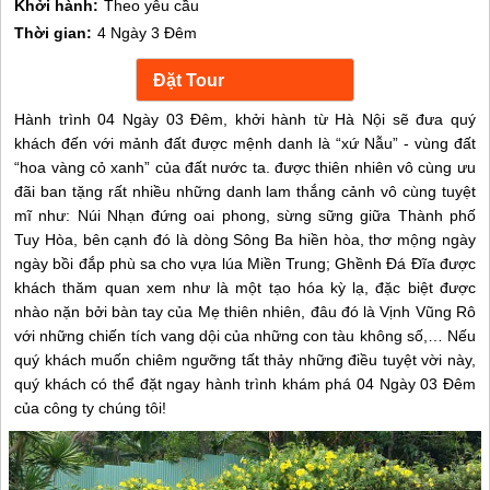
Khởi hành:
Theo yêu cầu
Thời gian:
4 Ngày 3 Đêm
Hành trình 04 Ngày 03 Đêm, khởi hành từ Hà Nội sẽ đưa quý
khách đến với mảnh đất được mệnh danh là “xứ Nẫu” - vùng đất
“hoa vàng cỏ xanh” của đất nước ta. được thiên nhiên vô cùng ưu
đãi ban tặng rất nhiều những danh lam thắng cảnh vô cùng tuyệt
mĩ như: Núi Nhạn đứng oai phong, sừng sững giữa Thành phố
Tuy Hòa, bên cạnh đó là dòng Sông Ba hiền hòa, thơ mộng ngày
ngày bồi đắp phù sa cho vựa lúa Miền Trung; Ghềnh Đá Đĩa được
khách thăm quan xem như là một tạo hóa kỳ lạ, đặc biệt được
nhào nặn bởi bàn tay của Mẹ thiên nhiên, đâu đó là Vịnh Vũng Rô
với những chiến tích vang dội của những con tàu không số,… Nếu
quý khách muốn chiêm ngưỡng tất thảy những điều tuyệt vời này,
quý khách có thể đặt ngay hành trình khám phá 04 Ngày 03 Đêm
của công ty chúng tôi!