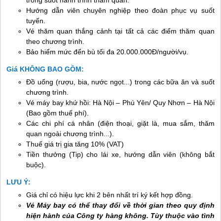
trong suốt hành trình thăm quan.
Hướng dẫn viên chuyên nghiệp theo đoàn phục vụ suốt
tuyến.
Vé thăm quan thắng cảnh tại tất cả các điểm thăm quan
theo chương trình.
Bảo hiểm mức đển bù tối đa 20.000.000Đ/người/vụ.
Giá KHÔNG BAO GỒM:
Đồ uống (rượu, bia, nước ngọt...) trong các bữa ăn và suốt
chương trình.
Vé máy bay khứ hồi: Hà Nội –
Phú Yên
/
Quy Nhơn
– Hà Nội
(Bao gồm thuế phí).
Các chi phí cá nhân (điện thoại, giặt là, mua sắm, thăm
quan ngoài chương trình...).
Thuế giá trị gia tăng 10% (VAT)
Tiền thưởng (Tip) cho lái xe, hướng dẫn viên (không bắt
buộc).
LƯU Ý:
Giá chỉ có hiệu lực khi 2 bên nhất trí ký kết hợp đồng.
Vé Máy bay có thể thay đổi về thời gian theo quy định
hiện hành của Công ty hàng không. Tùy thuộc vào tình