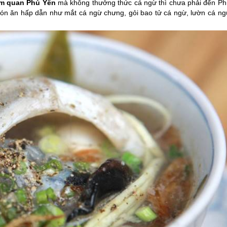
ăm quan
Phú Yên
mà không thưởng thức cá ngừ thì chưa phải đến
Ph
món ăn hấp dẫn như mắt cá ngừ chưng, gỏi bao tử cá ngừ, lườn cá ng