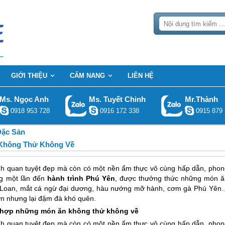
GIỚI THIỆU
CẨM NANG
LIÊN HỆ
Ms. Ngọc Anh
Ms. Tuyết Chinh
Mr.Thành
0918 953 728
0916 172 338
0915 879 
ặc Sản
 Không Thử Không Về
h quan tuyệt đẹp mà còn có một nền ẩm thực vô cùng hấp dẫn, phon
ng một lần đến
hành trình Phú Yên
, được thưởng thức những món ă
 Ô Loan, mắt cá ngừ đại dương, hàu nướng mỡ hành, cơm gà Phú Yên
ơn nhưng lại đậm đà khó quên.
 hợp những món ăn không thử không về
h quan tuyệt đẹp mà còn có một nền ẩm thực vô cùng hấp dẫn, phon