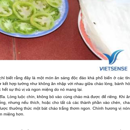
 chỉ biết rằng đây là một món ăn sáng độc đáo khá phổ biến ở các tỉn
sự kết hợp tưởng như không ăn nhập với nhau giữa cháo lòng, bánh hỏ
hết sự thú vị và ngon miệng do nó mang lại.
đĩa. Lòng luộc chín, không bỏ vào cùng cháo mà được để riêng. Khi ăn
ống, nhưng nếu thích, hoặc cho tất cả các thành phần vào chén, cha
được thưởng thức một bát cháo trắng thơm ngon. Chính hương vị nón
on miệng hơn.