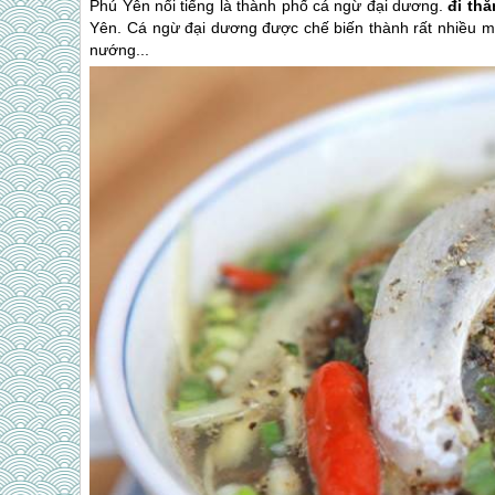
Phú Yên
nổi tiếng là thành phố cá ngừ đại dương.
đi th
Yên
. Cá ngừ đại dương được chế biến thành rất nhiều 
nướng...