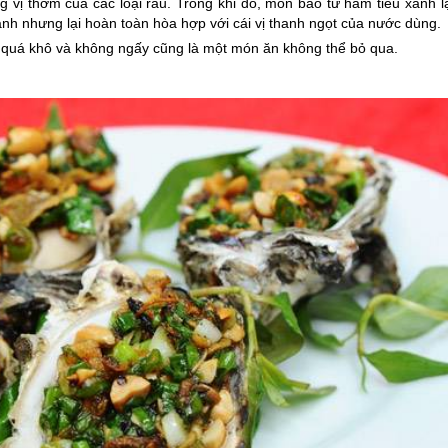
g vị thơm của các loại rau. Trong khi đó, món bao tử hầm tiêu xanh l
xanh nhưng lại hoàn toàn hòa hợp với cái vị thanh ngọt của nước dùng.
 quá khô và không ngấy cũng là một món ăn không thể bỏ qua.