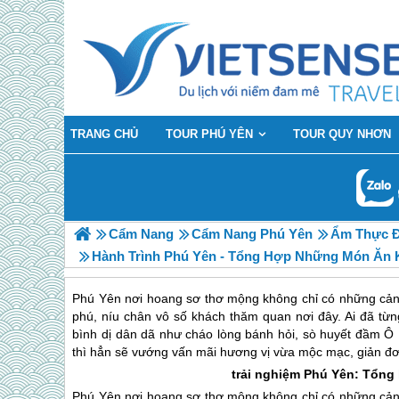
TRANG CHỦ
TOUR PHÚ YÊN
TOUR QUY NHƠN
Cẩm Nang
Cẩm Nang Phú Yên
Ẩm Thực Đ
Hành Trình Phú Yên - Tổng Hợp Những Món Ăn
Phú Yên nơi hoang sơ thơ mộng không chỉ có những cản
phú, níu chân vô số khách thăm quan nơi đây. Ai đã từ
bình dị dân dã như cháo lòng bánh hỏi, sò huyết đầm
thì hẳn sẽ vướng vấn mãi hương vị vừa mộc mạc, giản đ
trải nghiệm
Phú Yên
: Tổng
Phú Yên
nơi hoang sơ thơ mộng không chỉ có những cản