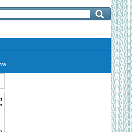
338
g
n
…
g