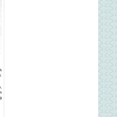
h
i.
,
n
g