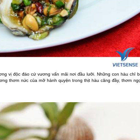
g vị độc đáo cứ vương vấn mãi nơi đầu lưỡi. Những con hàu chỉ b
ương thơm nức của mỡ hành quyện trong thịt hàu căng đầy, thơm ngọ