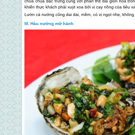
chua chua đặc trưng cùng với phần thịt dai giòn hòa tron
khiến thực khách phải xuýt xoa bởi vị cay nồng của tiêu 
Lườn cá nướng cũng dai dai, mềm, có vị ngọt nhẹ, không
Hàu nướng mỡ hành