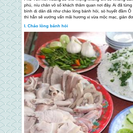
phú, níu chân vô số khách thăm quan nơi đây. Ai đã từn
bình dị dân dã như cháo lòng bánh hỏi, sò huyết đầm 
thì hẳn sẽ vướng vấn mãi hương vị vừa mộc mạc, giản đ
Cháo lòng bánh hỏi