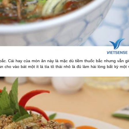
 bắc. Cái hay của món ăn này là mặc dù tiềm thuốc bắc nhưng vẫn gi
ho vào bát một ít lá tía tô thái nhỏ là đủ làm hài lòng bất kỳ một v