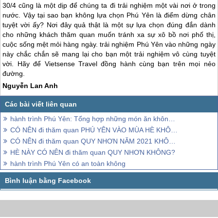
30/4 cũng là một dịp để chúng ta đi trải nghiệm một vài nơi ở trong
nước. Vậy tại sao bạn không lựa chọn
Phú Yên
là điểm dừng chân
tuyệt vời ấy? Nơi đây quả thật là một sự lựa chọn đúng đắn dành
cho những khách thăm quan muốn tránh xa sự xô bồ nơi phố thị,
cuộc sống mệt mỏi hàng ngày. trải nghiệm
Phú Yên
vào những ngày
này chắc chắn sẽ mang lại cho bạn một trải nghiệm vô cùng tuyệt
vời. Hãy để Vietsense Travel đồng hành cùng bạn trên mọi nẻo
đường.
Nguyễn Lan Anh
hành trình Phú Yên: Tổng hợp những món ăn không thử không về
CÓ NÊN đi thăm quan PHÚ YÊN VÀO MÙA HÈ KHÔNG?
CÓ NÊN đi thăm quan QUY NHƠN NĂM 2021 KHÔNG?
HÈ NÀY CÓ NÊN đi thăm quan QUY NHƠN KHÔNG?
hành trình Phú Yên có an toàn không