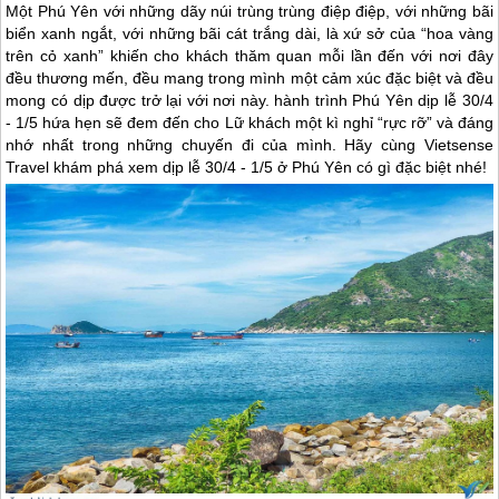
Một Phú Yên với những dãy núi trùng trùng điệp điệp, với những bãi
biển xanh ngắt, với những bãi cát trắng dài, là xứ sở của “hoa vàng
trên cỏ xanh” khiến cho khách thăm quan mỗi lần đến với nơi đây
đều thương mến, đều mang trong mình một cảm xúc đặc biệt và đều
mong có dịp được trở lại với nơi này. hành trình Phú Yên dịp lễ 30/4
- 1/5 hứa hẹn sẽ đem đến cho Lữ khách một kì nghỉ “rực rỡ” và đáng
nhớ nhất trong những chuyến đi của mình. Hãy cùng Vietsense
Travel khám phá xem dịp lễ 30/4 - 1/5 ở Phú Yên có gì đặc biệt nhé!