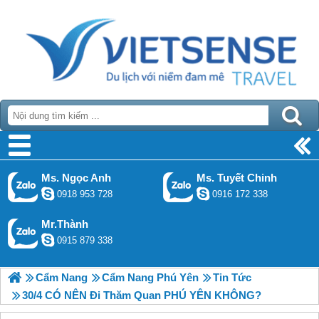
Ms. Ngọc Anh
Ms. Tuyết Chinh
0918 953 728
0916 172 338
Mr.Thành
0915 879 338
Cẩm Nang
Cẩm Nang Phú Yên
Tin Tức
30/4 CÓ NÊN Đi Thăm Quan PHÚ YÊN KHÔNG?