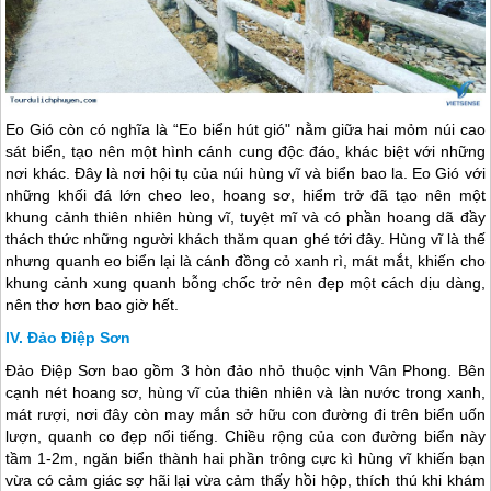
Eo Gió còn có nghĩa là “Eo biển hút gió" nằm giữa hai mỏm núi cao
sát biển, tạo nên một hình cánh cung độc đáo, khác biệt với những
nơi khác. Đây là nơi hội tụ của núi hùng vĩ và biển bao la. Eo Gió với
những khối đá lớn cheo leo, hoang sơ, hiểm trở đã tạo nên một
khung cảnh thiên nhiên hùng vĩ, tuyệt mĩ và có phần hoang dã đầy
thách thức những người khách thăm quan ghé tới đây. Hùng vĩ là thế
nhưng quanh eo biển lại là cánh đồng cỏ xanh rì, mát mắt, khiến cho
khung cảnh xung quanh bỗng chốc trở nên đẹp một cách dịu dàng,
nên thơ hơn bao giờ hết.
Đảo Điệp Sơn
Đảo Điệp Sơn bao gồm 3 hòn đảo nhỏ thuộc vịnh Vân Phong. Bên
cạnh nét hoang sơ, hùng vĩ của thiên nhiên và làn nước trong xanh,
mát rượi, nơi đây còn may mắn sở hữu con đường đi trên biển uốn
lượn, quanh co đẹp nổi tiếng. Chiều rộng của con đường biển này
tầm 1-2m, ngăn biển thành hai phần trông cực kì hùng vĩ khiến bạn
vừa có cảm giác sợ hãi lại vừa cảm thấy hồi hộp, thích thú khi khám