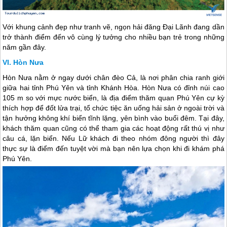
Với khung cảnh đẹp như tranh vẽ, ngọn hải đăng Đại Lãnh đang dần
trở thành điểm đến vô cùng lý tưởng cho nhiều bạn trẻ trong những
năm gần đây.
Hòn Nưa
Hòn Nưa nằm ở ngay dưới chân đèo Cả, là nơi phân chia ranh giới
giữa hai tỉnh
Phú Yên
và tỉnh Khánh Hòa. Hòn Nưa có đỉnh núi cao
105 m so với mực nước biển, là địa điểm thăm quan
Phú Yên
cự kỳ
thích hợp để đốt lửa trại, tổ chức tiệc ăn uống hải sản ở ngoài trời và
tận hưởng không khí biển tĩnh lặng, yên bình vào buổi đêm. Tại đây,
khách thăm quan cũng có thể tham gia các hoạt động rất thú vị như
câu cá, lặn biển. Nếu Lữ khách đi theo nhóm đông người thì đây
thực sự là điểm đến tuyệt vời mà bạn nên lựa chọn khi đi khám phá
Phú Yên
.