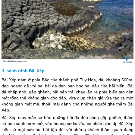
hành trình Bãi Xép
Bãi Xép nằm ở phía Bắc của thành phố Tuy Hòa, dài khoảng 500m,
đẹp hoang dã với hai bãi đá đen bao bọc hai đầu của bãi biển. Bãi
đá nhấp nhô, gập ghềnh, bãi bên trái chạy lấn ra phía biển tạo nên
một tổng thể không gian độc đáo, vừa giúp chắn gió vừa tạo ra một
không gian mát mẻ, thoải mái dành cho những người ghé thăm Bãi
Xép.
Bãi Xép may mắn sở hữu những bãi đá đón sóng gập ghềnh, thảm
cỏ non xanh mơn mở, vừa hoang sơ lại vừa có phần giản dị. Bãi Xép
luôn có một sức hút bất tận đối với những khách thăm quan đang