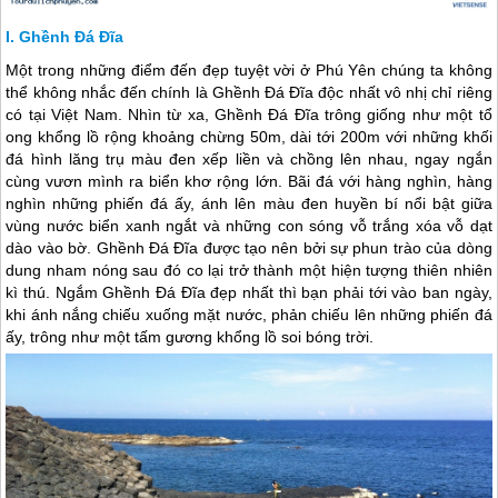
Ghềnh Đá Đĩa
Một trong những điểm đến đẹp tuyệt vời ở
Phú Yên
chúng ta không
thể không nhắc đến chính là Ghềnh Đá Đĩa độc nhất vô nhị chỉ riêng
có tại Việt Nam. Nhìn từ xa, Ghềnh Đá Đĩa trông giống như một tổ
ong khổng lồ rộng khoảng chừng 50m, dài tới 200m với những khối
đá hình lăng trụ màu đen xếp liền và chồng lên nhau, ngay ngắn
cùng vươn mình ra biển khơ rộng lớn. Bãi đá với hàng nghìn, hàng
nghìn những phiến đá ấy, ánh lên màu đen huyền bí nổi bật giữa
vùng nước biển xanh ngắt và những con sóng vỗ trắng xóa vỗ dạt
dào vào bờ. Ghềnh Đá Đĩa được tạo nên bởi sự phun trào của dòng
dung nham nóng sau đó co lại trở thành một hiện tượng thiên nhiên
kì thú. Ngắm Ghềnh Đá Đĩa đẹp nhất thì bạn phải tới vào ban ngày,
khi ánh nắng chiếu xuống mặt nước, phản chiếu lên những phiến đá
ấy, trông như một tấm gương khổng lồ soi bóng trời.