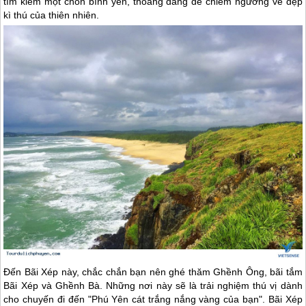
tìm kiếm một chốn bình yên, thoáng đãng để chiêm ngưỡng vẻ đẹp
kì thú của thiên nhiên.
Đến Bãi Xép này, chắc chắn bạn nên ghé thăm Ghềnh Ông, bãi tắm
Bãi Xép và Ghềnh Bà. Những nơi này sẽ là trải nghiệm thú vị dành
cho chuyến đi đến "
Phú Yên
cát trắng nắng vàng của bạn". Bãi Xép