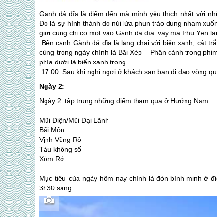
Gành đá đĩa là điểm đến mà mình yêu thích nhất với nhữ
Đó là sự hình thành do núi lửa phun trào dung nham xuố
giới cũng chỉ có một vào Gành đá đĩa, vậy mà
Phú Yên
lạ
Bên cạnh Gành đá đĩa là làng chai với biển xanh, cát tr
cùng trong ngày chính là Bãi Xép – Phân cảnh trong phim
phía dưới là biển xanh trong.
17:00: Sau khi nghỉ ngơi ở khách sạn bạn đi dạo vòng q
Ngày 2:
Ngày 2: tập trung những điểm tham qua ở Hướng Nam.
Mũi Điện/Mũi Đại Lãnh
Bãi Môn
Vịnh Vũng Rô
Tàu không số
Xóm Rớ
Mục tiêu của ngày hôm nay chính là đón bình minh ở đi
3h30 sáng.