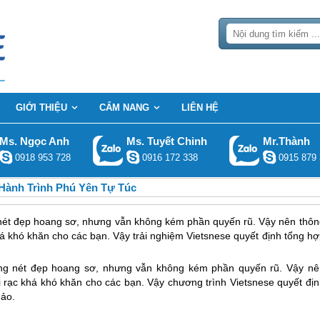
GIỚI THIỆU
CẨM NANG
LIÊN HỆ
Ms. Ngọc Anh
Ms. Tuyết Chinh
Mr.Thành
0918 953 728
0916 172 338
0915 879 
Hành Trình Phú Yên Tự Túc
nét đẹp hoang sơ, nhưng vẫn không kém phần quyến rũ. Vậy nên thôn
á khó khăn cho các bạn. Vậy trải nghiệm Vietsnese quyết định tổng hợ
g nét đẹp hoang sơ, nhưng vẫn không kém phần quyến rũ. Vậy nê
 rạc khá khó khăn cho các bạn. Vậy chương trình Vietsnese quyết địn
hảo.