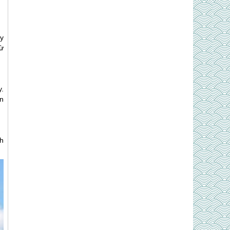
y
từ
.
n
h