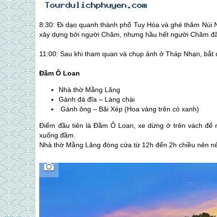
8:30: Đi dạo quanh thành phố Tuy Hòa và ghé thăm Núi
xây dựng bởi người Chăm, nhưng hầu hết người Chăm đã di
11:00: Sau khi tham quan và chụp ảnh ở Tháp Nhạn, bắt 
Đầm Ô Loan
Nhà thờ Mằng Lăng
Gành đá đĩa – Làng chài
Gành ông – Bãi Xép (Hoa vàng trên cỏ xanh)
Điểm đầu tiên là Đầm Ô Loan, xe dừng ở trên vách để n
xuống đầm.
Nhà thờ Mằng Lăng đóng cửa từ 12h đến 2h chiều nên nế