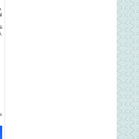
.
ế
ối
i,
c