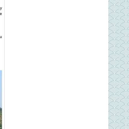
y
e
ưu