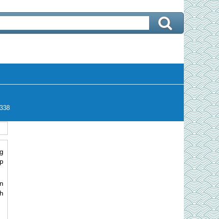
338
g
p
n
h