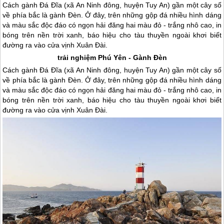
Cách gành Đá Đĩa (xã An Ninh đông, huyện Tuy An) gần một cây số
về phía bắc là gành Đèn. Ở đây, trên những gộp đá nhiều hình dáng
và màu sắc độc đáo có ngọn hải đăng hai màu đỏ - trắng nhô cao, in
bóng trên nền trời xanh, báo hiệu cho tàu thuyền ngoài khơi biết
đường ra vào cửa vịnh Xuân Đài.
trải nghiệm
Phú Yên
- Gành Đèn
Cách gành Đá Đĩa (xã An Ninh đông, huyện Tuy An) gần một cây số
về phía bắc là gành Đèn. Ở đây, trên những gộp đá nhiều hình dáng
và màu sắc độc đáo có ngọn hải đăng hai màu đỏ - trắng nhô cao, in
bóng trên nền trời xanh, báo hiệu cho tàu thuyền ngoài khơi biết
đường ra vào cửa vịnh Xuân Đài.