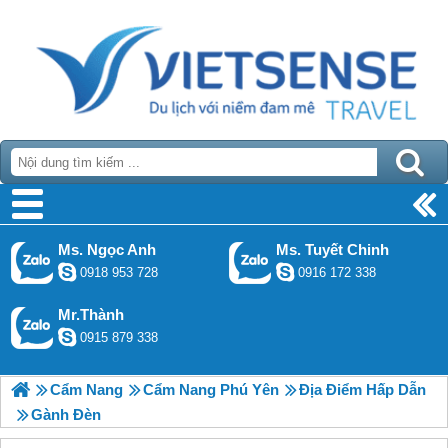
Ms. Ngọc Anh
Ms. Tuyết Chinh
0918 953 728
0916 172 338
Mr.Thành
0915 879 338
Cẩm Nang
Cẩm Nang Phú Yên
Địa Điểm Hấp Dẫn
Gành Đèn