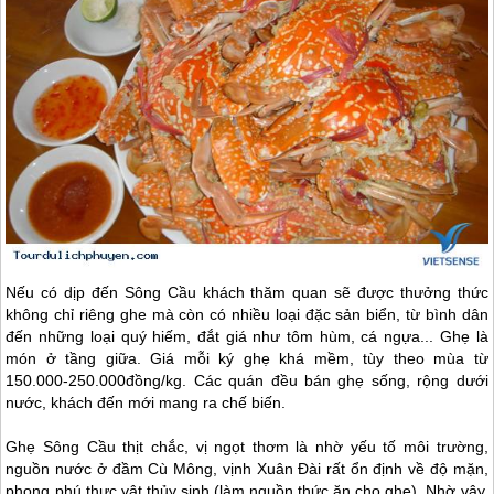
Nếu có dịp đến Sông Cầu khách thăm quan sẽ được thưởng thức
không chỉ riêng ghe mà còn có nhiều loại đặc sản biển, từ bình dân
đến những loại quý hiếm, đắt giá như tôm hùm, cá ngựa... Ghẹ là
món ở tầng giữa. Giá mỗi ký ghẹ khá mềm, tùy theo mùa từ
150.000-250.000đồng/kg. Các quán đều bán ghẹ sống, rộng dưới
nước, khách đến mới mang ra chế biến.
Ghẹ Sông Cầu thịt chắc, vị ngọt thơm là nhờ yếu tố môi trường,
nguồn nước ở đầm Cù Mông, vịnh Xuân Đài rất ổn định về độ mặn,
phong phú thực vật thủy sinh (làm nguồn thức ăn cho ghẹ). Nhờ vậy,