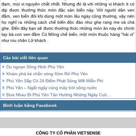
đạm, mùi vị nguyên chất nhất. Nhưng đó là với những vị khách ít có
dịp được thưởng thức món đặc sản biển này. Với người dân ven
đầm, ven biển đôi khi dùng một món lâu ngày cũng thường, vậy nên
họ nghĩ ra những cách chế biến độc đáo như ghẹ rang me và chả
ghẹ. Đến đây bạn sẽ được thưởng thức những món ăn này do chính
tay bà con ven đầm Cù Mông chế biến, một món thuộc hàng “hải vị”
như níu chân Lữ khách .
Du ngoạn Sông Hinh Phú Yên
Khám phá kè chắn sóng Xóm Rớ Phú Yên
Phú Yên Sắp Có 24 Điểm Phát Sóng Wifi Miễn Phí
Phú Yên – Ngất ngây cùng mây trời sông nước
Đưa Nhau Đi Phú Yên Tận Hưởng Những Ngày Cuộc Sống Yên Bình
CÔNG TY CỔ PHẦN VIETSENSE