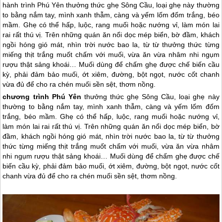
hành trình Phú Yên thưởng thức ghẹ Sông Cầu, loại ghẹ này thường
to bằng nắm tay, mình xanh thẫm, càng và yếm lốm đốm trắng, béo
mầm. Ghẹ có thể hấp, luộc, rang muối hoặc nướng vỉ, làm món lai
rai rất thú vị. Trên những quán ăn nổi dọc mép biển, bờ đầm, khách
ngồi hóng gió mát, nhìn trời nước bao la, từ từ thưởng thức từng
miếng thịt trắng muốt chấm với muối, vừa ăn vừa nhâm nhi ngụm
rượu thật sảng khoái… Muối dùng để chấm ghẹ được chế biến cầu
kỳ, phải đảm bảo muối, ớt xiêm, đường, bột ngọt, nước cốt chanh
vừa đủ để cho ra chén muối sền sệt, thơm nồng.
chương trình
Phú Yên
thưởng thức ghẹ Sông Cầu, loại ghẹ này
thường to bằng nắm tay, mình xanh thẫm, càng và yếm lốm đốm
trắng, béo mầm. Ghẹ có thể hấp, luộc, rang muối hoặc nướng vỉ,
làm món lai rai rất thú vị. Trên những quán ăn nổi dọc mép biển, bờ
đầm, khách ngồi hóng gió mát, nhìn trời nước bao la, từ từ thưởng
thức từng miếng thịt trắng muốt chấm với muối, vừa ăn vừa nhâm
nhi ngụm rượu thật sảng khoái… Muối dùng để chấm ghẹ được chế
biến cầu kỳ, phải đảm bảo muối, ớt xiêm, đường, bột ngọt, nước cốt
chanh vừa đủ để cho ra chén muối sền sệt, thơm nồng.