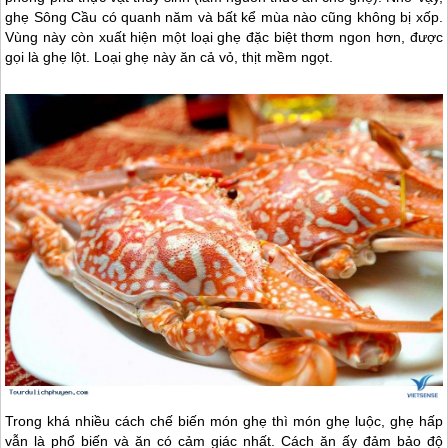
ghẹ Sông Cầu có quanh năm và bất kể mùa nào cũng không bị xốp.
Vùng này còn xuất hiện một loại ghẹ đặc biệt thơm ngon hơn, được
gọi là ghẹ lột. Loại ghẹ này ăn cả vỏ, thịt mềm ngọt.
Trong khá nhiều cách chế biến món ghẹ thì món ghẹ luộc, ghẹ hấp
vẫn là phổ biến và ăn có cảm giác nhất. Cách ăn ấy đảm bảo độ