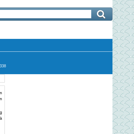
338
n
n
g
à