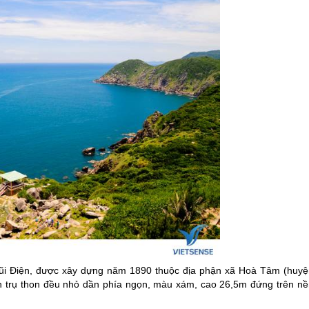
 mũi Điện, được xây dựng năm 1890 thuộc địa phận xã Hoà Tâm (huyệ
h trụ thon đều nhỏ dần phía ngọn, màu xám, cao 26,5m đứng trên nề