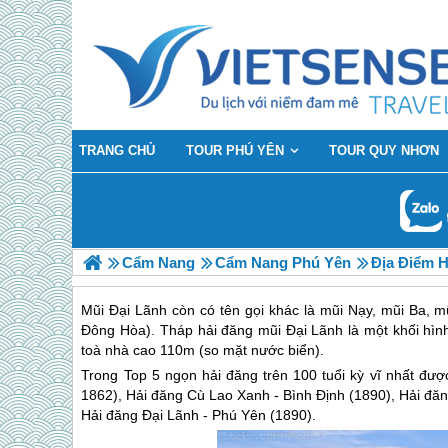
TRANG CHỦ
TOUR PHÚ YÊN
TOUR QUY NHƠN
Cẩm Nang
Cẩm Nang Phú Yên
Địa Điểm 
Mũi Đại Lãnh còn có tên gọi khác là mũi Nạy, mũi Ba,
Đông Hòa). Tháp hải đăng mũi Đại Lãnh là một khối hìn
toà nhà cao 110m (so mặt nước biển).
Trong Top 5 ngọn hải đăng trên 100 tuổi kỳ vĩ nhất đư
1862), Hải đăng Cù Lao Xanh - Bình Định (1890), Hải đă
Hải đăng Đại Lãnh -
Phú Yên
(1890).