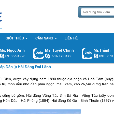
GIỚI THIỆU
CẨM NANG
LIÊN HỆ
Ms. Ngọc Anh
Ms. Tuyết Chinh
Mr.Thành
0918 953 728
0916 172 338
0915 879 
Hấp Dẫn
Hải Đăng Đại Lãnh
 mũi Điện, được xây dựng năm 1890 thuộc địa phận xã Hoà Tâm (huyệ
h trụ thon đều nhỏ dần phía ngọn, màu xám, cao 26,5m đứng trên nề
ợc công bố gồm: Hải đăng Vũng Tàu tỉnh Bà Rịa - Vũng Tàu (xây dựn
ng Hòn Dấu - Hải Phòng (1894), Hải đăng Kê Gà - Bình Thuận (1897) v