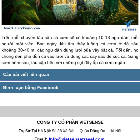
Trên mỗi chuyến tàu săn cá cơm sẽ có khoảng 10-13 ngư dân, mỗi
người một việc. Ban ngày, khi tìm thấy luồng cá cơm ở độ sâu
khoảng 30-40 m, các ngư dân dùng lưới bủa vây bắt cá. Tối đến, họ
chong đèn pha dồn cá vào lưới và dùng các cây sào để xúc cá. Sáng
sớm hôm sau, tàu cập bến với những sọt đầy ắp cá cơm ngần.
CÔNG TY CỔ PHẦN VIETSENSE
Trụ Sở Tại Hà Nội:
Số 88 Xã Đàn – Quận Đống Đa – Hà Nội
Email:
Info@vietsensetravel.com
,