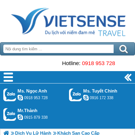
Hotline:
0918 953 728
Ms. Ngọc Anh
Ms. Tuyết Chinh
0918 953 728
0916 172 338
Mr.Thành
0915 879 338
Dịch Vụ Lữ Hành
Khách Sạn Cao Cấp