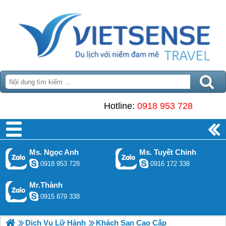
Hotline:
0918 953 728
Ms. Ngọc Anh
Ms. Tuyết Chinh
0918 953 728
0916 172 338
Mr.Thành
0915 879 338
Dịch Vụ Lữ Hành
Khách Sạn Cao Cấp