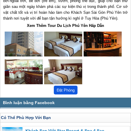
bơi ngoài trời, bể bơi (trẻ em), vườn, phòng thể dục, giúp cho bạn thư
giãn sau một ngày khám phá các sự kiện thú vị trong thành phố. Cơ sở
vật chất tốt và vị trí hoàn hảo làm cho Khách Sạn Sài Gòn Phú Yên trở
thành nơi tuyệt vời để bạn tận hưởng kì nghỉ ở Tuy Hòa (Phú Yên).
Xem Thêm Tour Du Lịch Phú Yên Hấp Dẫn
Có Thể Phù Hợp Với Bạn
Khách Sạn Việt Star Resort & Spa 4 Sao