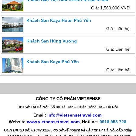
Giá: 1,560,000 VNĐ
Khách Sạn Kaya Hotel Phú Yên
Giá: Liên hệ
Khách Sạn Hùng Vương
Giá: Liên hệ
Khách Sạn Kaya Phú Yên
Giá: Liên hệ
CÔNG TY CỔ PHẦN VIETSENSE
Trụ Sở Tại Hà Nội:
Số 88 Xã Đàn – Quận Đống Đa – Hà Nội
Email:
Info@vietsensetravel.com
,
Website:
www.vietsensetravel.com
,
Hotline:
0918 953 728
GCN ĐKKD số: 0104731205 do Sở kế hoạch và đầu tư TP Hà Nội cấp ngày