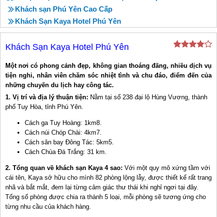
Khách sạn Phú Yên Cao Cấp
Khách Sạn Kaya Hotel Phú Yên
Khách Sạn Kaya Hotel Phú Yên
Một nơi có phong cảnh đẹp, không gian thoáng đãng, nhiều dịch vụ
tiện nghi, nhân viên chăm sóc nhiệt tình và chu đáo, điểm đến của
những chuyến du lịch hay công tác.
1.
Vị trí và địa lý thuận tiện:
Nằm tại số 238 đại lộ Hùng Vương, thành
phố Tuy Hòa, tỉnh Phú Yên.
Cách ga Tuy Hoàng: 1km8.
Cách núi Chóp Chài: 4km7.
Cách sân bay Đông Tác: 5km5.
Cách Chùa Đá Trắng: 31 km.
2.
Tổng quan về khách sạn Kaya 4 sao:
Với một quy mô xứng tầm với
cái tên, Kaya sở hữu cho mình 82 phòng lộng lẫy, được thiết kế rất trang
nhã và bắt mắt, đem lại từng cảm giác thư thái khi nghỉ ngơi tại đây.
Tổng số phòng được chia ra thành 5 loại, mỗi phòng sẽ tương ứng cho
từng nhu cầu của khách hàng.