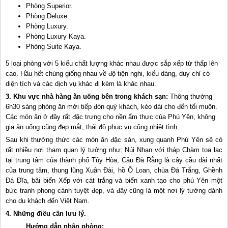
Phòng Superior.
Phòng Deluxe.
Phòng Luxury.
Phòng Luxury Kaya.
Phòng Suite Kaya.
5 loại phòng với 5 kiểu chất lượng khác nhau được sắp xếp từ thấp lên
cao. Hầu hết chúng giống nhau về độ tiện nghi, kiểu dáng, duy chỉ có
diện tích và các dịch vụ khác đi kèm là khác nhau.
3.
Khu vực nhà hàng ăn uống bên trong khách sạn:
Thông thường
6h30 sáng phòng ăn mới tiếp đón quý khách, kéo dài cho đến tối muộn.
Các món ăn ở đây rất đặc trưng cho nền ẩm thực của Phú Yên, không
gia ăn uống cũng đẹp mắt, thái độ phục vụ cũng nhiệt tình.
Sau khi thưởng thức các món ăn đặc sản, xung quanh Phú Yên sẽ có
rất nhiều nơi tham quan lý tưởng như: Núi Nhạn với tháp Chàm tọa lạc
tại trung tâm của thành phố Tùy Hòa, Cầu Đà Rằng là cây cầu dài nhất
của trung tâm, thung lũng Xuân Đài, hồ Ô Loan, chùa Đá Trắng, Ghềnh
Đá Đĩa, bãi biển Xếp với cát trắng và biển xanh tạo cho phú Yên một
bức tranh phong cảnh tuyệt đẹp, và đây cũng là một nơi lý tưởng dành
cho du khách đến Việt Nam.
4. Những điều cần lưu lý.
Hướng dẫn nhận phòng: