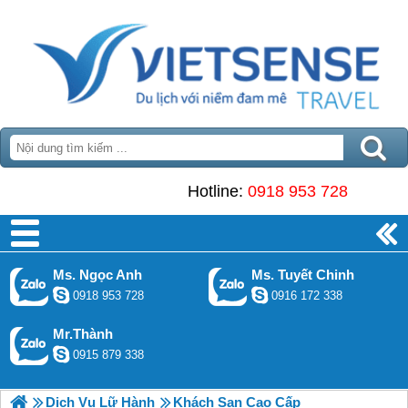
Hotline:
0918 953 728
Ms. Ngọc Anh
Ms. Tuyết Chinh
0918 953 728
0916 172 338
Mr.Thành
0915 879 338
Dịch Vụ Lữ Hành
Khách Sạn Cao Cấp