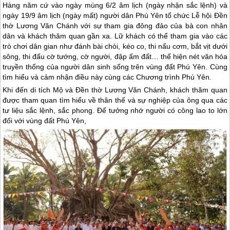
Hàng năm cứ vào ngày mùng 6/2 âm lịch (ngày nhận sắc lệnh) và
ngày 19/9 âm lịch (ngày mất) người dân Phú Yên tổ chức Lễ hội Đền
thờ Lương Văn Chánh với sự tham gia đông đảo của bà con nhân
dân và khách thăm quan gần xa. Lữ khách có thể tham gia vào các
trò chơi dân gian như đánh bài chòi, kéo co, thi nấu cơm, bắt vịt dưới
sông, thi đấu cờ tướng, cờ người, đập ấm đất… thể hiện nét văn hóa
truyền thống của người dân sinh sống trên vùng đất Phú Yên. Cùng
tìm hiểu và cảm nhận điều này cùng các Chương trình Phú Yên.
Khi đến di tích Mộ và Đền thờ Lương Văn Chánh, khách thăm quan
được tham quan tìm hiểu về thân thế và sự nghiệp của ông qua các
tư liệu sắc lệnh, sắc phong. Để tưởng nhớ người có công lao to lớn
đối với vùng đất
Phú Yên
,