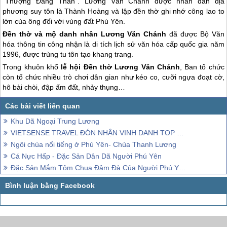
“Thượng Đẳng Thần”. Lương Văn Chánh được nhân dân địa
phương suy tôn là Thành Hoàng và lập đền thờ ghi nhớ công lao to
lớn của ông đối với vùng đất
Phú Yên
.
Đền thờ và mộ danh nhân Lương Văn Chánh
đã được Bộ Văn
hóa thông tin công nhận là di tích lịch sử văn hóa cấp quốc gia năm
1996, được trùng tu tôn tạo khang trang.
Trong khuôn khổ
lễ hội Đền thờ Lương Văn Chánh
, Ban tổ chức
còn tổ chức nhiều trò chơi dân gian như kéo co, cưỡi ngựa đoạt cờ,
hô bài chòi, đập ấm đất, nhảy thụng…
Khu Dã Ngoại Trung Lương
VIETSENSE TRAVEL ĐÓN NHẬN VINH DANH TOP 100 SẢN PHẨM - DỊCH VỤ CHẤT LƯỢNG CAO ASEAN
Ngôi chùa nổi tiếng ở Phú Yên- Chùa Thanh Lương
Cá Nực Hấp - Đặc Sản Dân Dã Người Phú Yên
Đặc Sản Mắm Tôm Chua Đậm Đà Của Người Phú Yên