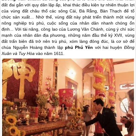
đất đai gắn với quy dân lập ấp, khai thác điều kiện tự nhiên thuận lợi
của vùng đất châu thổ các sông Cái, Đà Rằng, Bàn Thạch để tổ
chức sản xuất… Nhờ thế, vùng đất này phát triển thành một vùng
nông nghiệp trù phú, cuộc sống của nhân dân nhanh chóng ổn
định... Với tài năng, công lao của Lương Văn Chánh, cùng ý chí sức
mạnh của nhân dân địa phương, những năm đầu thế kỷ XVII, vùng
đất trấn biên đã trở nên trù phú, xóm làng đông đúc, là cơ sở để
chúa Nguyễn Hoàng thành lập
phủ
Phú Yên
với hai huyện
Đồng
Xuân và Tuy Hòa
vào năm 1611.