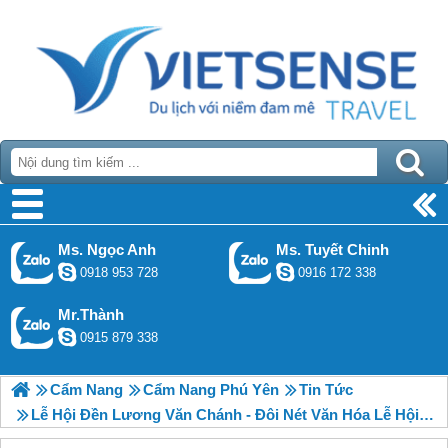
Ms. Ngọc Anh
Ms. Tuyết Chinh
0918 953 728
0916 172 338
Mr.Thành
0915 879 338
Cẩm Nang
Cẩm Nang Phú Yên
Tin Tức
Lễ Hội Đền Lương Văn Chánh - Đôi Nét Văn Hóa Lễ Hội Người Phú Yên