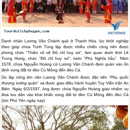
Danh nhân Lương Văn Chánh quê ở Thanh Hóa, lúc khởi nghiệp
theo giúp chúa Trịnh Tùng lập được nhiều chiến công nên được
phong chức “Thiên võ vệ Đô chỉ huy sứ”, làm quan dưới thời Lê
Trung Hưng, chức “Đô chỉ huy sứ”, tước “Phù Nghĩa hầu”. Năm
1578, chúa Nguyễn Hoàng cử Lương Văn Chánh đem quân vào ổn
định vùng đất từ đèo Cù Mông đến đèo Cả.
Do lập công lớn nên Lương Văn Chánh được đặc tiến “
Phụ quốc
thượng tướng quân
” và được giao điều hành huyện Tuy Viễn trấn An
Biên. Ngày 6/2/1597, ông được chúa Nguyễn Hoàng giao nhiệm vụ
đưa lưu dân vào khai khẩn vùng đất từ đèo Cù Mông đến đèo Cả
(tức
Phú Yên
ngày nay).