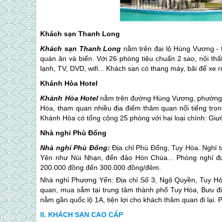
Khách sạn Thanh Long
Khách sạn Thanh Long
nằm trên đại lộ Hùng Vương - 
quán ăn và biển. Với 26 phòng tiêu chuẩn 2 sao, nội thất
lạnh, TV, DVD, wifi... Khách sạn có thang máy, bãi để xe
Khánh Hòa Hotel
Khánh Hòa Hotel
nằm trên đường Hùng Vương, phường 9,
Hòa, tham quan nhiều địa điểm thăm quan nổi tiếng tr
Khánh Hòa có tổng cộng 25 phòng với hai loại chính: G
Nhà nghỉ Phù Đổng
Nhà nghỉ Phù Đổng:
Địa chỉ Phù Đổng, Tuy Hòa. Nghỉ tạ
Yên
như Núi Nhạn, đến đảo Hòn Chùa... Phòng nghỉ được 
200.000 đồng đến 300.000 đồng/đêm.
Nhà nghỉ Phương Yến: Địa chỉ Số 3, Ngô Quyền, Tuy Hòa
quan, mua sắm tại trung tâm thành phố Tuy Hòa, Bưu đ
nằm gần quốc lộ 1A, tiện lợi cho khách thăm quan đi lại. 
KHÁCH SẠN CAO CẤP