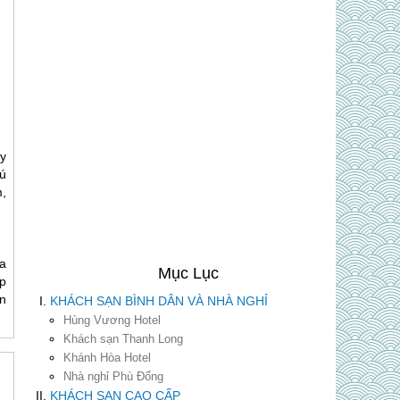
y
ú
m,
a
p
n
KHÁCH SẠN BÌNH DÂN VÀ NHÀ NGHỈ
Hùng Vương Hotel
Khách sạn Thanh Long
Khánh Hòa Hotel
Nhà nghỉ Phù Đổng
KHÁCH SẠN CAO CẤP