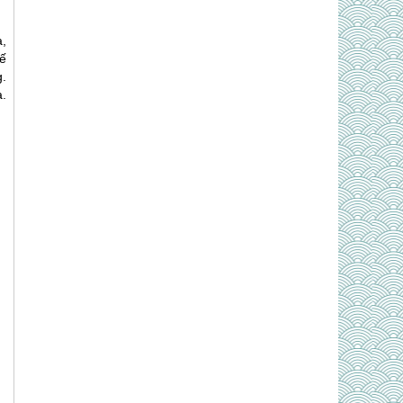
,
tế
.
.