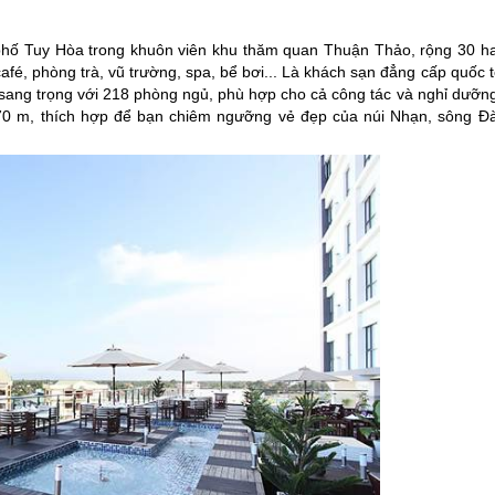
hố Tuy Hòa trong khuôn viên khu thăm quan Thuận Thảo, rộng 30 ha
 café, phòng trà, vũ trường, spa, bể bơi... Là khách sạn đẳng cấp quốc 
 sang trọng với 218 phòng ngủ, phù hợp cho cả công tác và nghỉ dưỡng
70 m, thích hợp để bạn chiêm ngưỡng vẻ đẹp của núi Nhạn, sông Đà