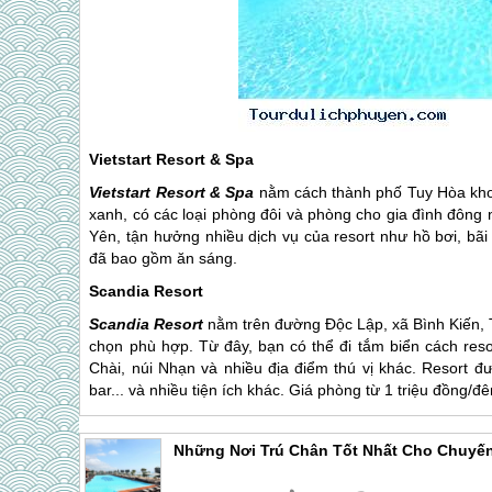
Vietstart Resort & Spa
Vietstart Resort & Spa
nằm cách thành phố Tuy Hòa khoả
xanh, có các loại phòng đôi và phòng cho gia đình đông
Yên
, tận hưởng nhiều dịch vụ của resort như hồ bơi, bãi
đã bao gồm ăn sáng.
Scandia Resort
Scandia Resort
nằm trên đường Độc Lập, xã Bình Kiến, T
chọn phù hợp. Từ đây, bạn có thể đi tắm biển cách res
Chài, núi Nhạn và nhiều địa điểm thú vị khác. Resort đ
bar... và nhiều tiện ích khác. Giá phòng từ 1 triệu đồng/đ
Những Nơi Trú Chân Tốt Nhất Cho Chuyến