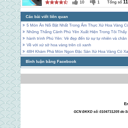
11
10
1
5 Món Ăn Nổi Bật Nhất Trong Ẩm Thực Xứ Hoa Vàng C
Những Thắng Cảnh Phú Yên Xuất Hiện Trong Tôi Thấy
hành trình Phú Yên: Vẻ đẹp đến từ sự tự nhiên và chân 
Về với xứ sở hoa vàng trên cỏ xanh
48H Khám Phá Món Ngon Đặc Sản Xứ Hoa Vàng Cỏ X
E
GCN ĐKKD số: 0104731205 do Sở 