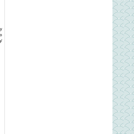
y
o
g/