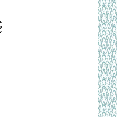
.
g
c