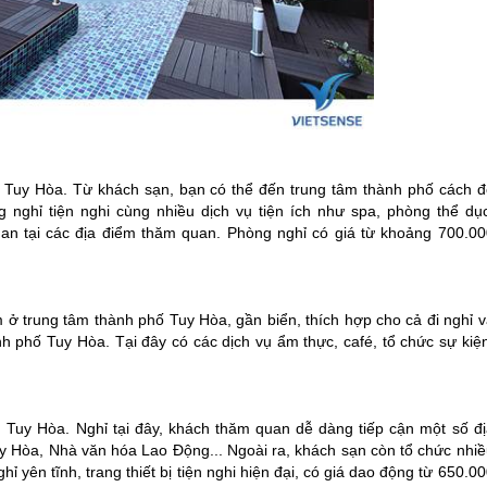
ển Tuy Hòa. Từ khách sạn, bạn có thể đến trung tâm thành phố cách đ
nghỉ tiện nghi cùng nhiều dịch vụ tiện ích như spa, phòng thể dục
an tại các địa điểm thăm quan. Phòng nghỉ có giá từ khoảng 700.00
 ở trung tâm thành phố Tuy Hòa, gần biển, thích hợp cho cả đi nghỉ v
h phố Tuy Hòa. Tại đây có các dịch vụ ẩm thực, café, tổ chức sự kiện
Tuy Hòa. Nghỉ tại đây, khách thăm quan dễ dàng tiếp cận một số đị
uy Hòa, Nhà văn hóa Lao Động... Ngoài ra, khách sạn còn tổ chức nhiề
 yên tĩnh, trang thiết bị tiện nghi hiện đại, có giá dao động từ 650.0