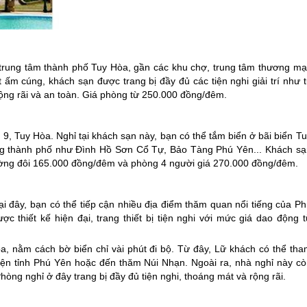
trung tâm thành phố Tuy Hòa, gần các khu chợ, trung tâm thương mại
 ấm cúng, khách sạn được trang bị đầy đủ các tiện nghi giải trí như 
 rộng rãi và an toàn. Giá phòng từ 250.000 đồng/đêm.
 Tuy Hòa. Nghỉ tại khách sạn này, bạn có thể tắm biển ở bãi biển Tu
ong thành phố như Đình Hồ Sơn Cổ Tự, Bảo Tàng
Phú Yên
... Khách s
iường đôi 165.000 đồng/đêm và phòng 4 người giá 270.000 đồng/đêm.
i đây, bạn có thể tiếp cận nhiều địa điểm thăm quan nổi tiếng của
Ph
thiết kế hiện đại, trang thiết bị tiện nghi với mức giá dao động t
, nằm cách bờ biển chỉ vài phút đi bộ. Từ đây, Lữ khách có thể tha
iện tỉnh
Phú Yên
hoặc đến thăm Núi Nhạn. Ngoài ra, nhà nghỉ này cò
Phòng nghỉ ở đây trang bị đầy đủ tiện nghi, thoáng mát và rộng rãi.