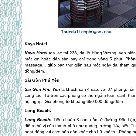
Kaya Hotel
Kaya Hotel
tọa lạc tại 238, đại lộ Hùng Vương, ven bi
một km hoặc đến sân bay chỉ trong vòng 5 phút. Phòng 
massage... giúp bạn thư giãn sau một ngày dài tham qu
đồng/đêm.
Sài Gòn Phú Yên
Sài Gòn
Phú Yên
là khách sạn 4 sao, với 87 phòng, nằm
công tác. Từ trên các phòng có thể ngắm toàn cảnh thàn
hội nghị... Giá phòng từ khoảng 650.000 đồng/đêm.
Long Beach:
Long Beach:
Tiêu chuẩn 3 sao, nằm ở đường Độc Lập, 
điểm thú vị của thành phố như quảng trường 1/4, biển T
hoạt động vui chơi hấp dẫn khác cho Lữ khách . Phòng nghỉ