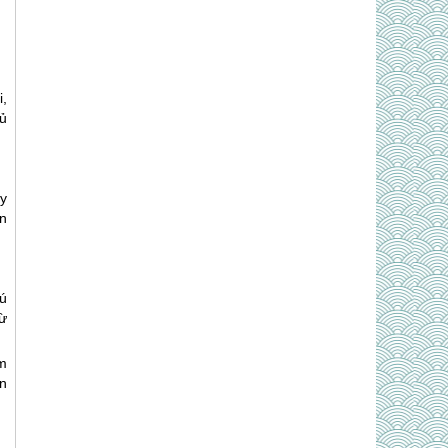
,
tủ
y
ạn
ú
ừ
m
n