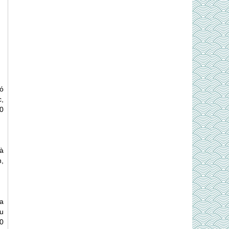
ó
,
0
à
,
a
u
00