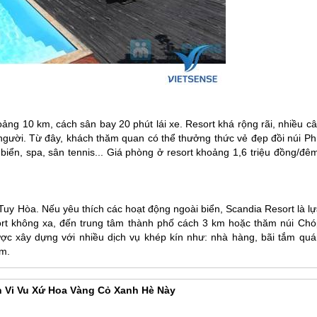
ng 10 km, cách sân bay 20 phút lái xe. Resort khá rộng rãi, nhiều câ
 người. Từ đây, khách thăm quan có thể thưởng thức vẻ đẹp đồi núi
Ph
 biển, spa, sân tennis... Giá phòng ở resort khoảng 1,6 triệu đồng/đê
uy Hòa. Nếu yêu thích các hoạt động ngoài biển, Scandia Resort là lự
ort không xa, đến trung tâm thành phố cách 3 km hoặc thăm núi Chó
ược xây dựng với nhiều dịch vụ khép kín như: nhà hàng, bãi tắm quá
êm.
 Vi Vu Xứ Hoa Vàng Cỏ Xanh Hè Này