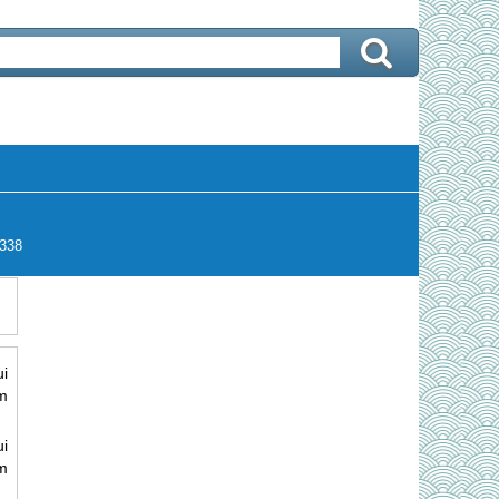
338
ui
ìm
ui
ìm