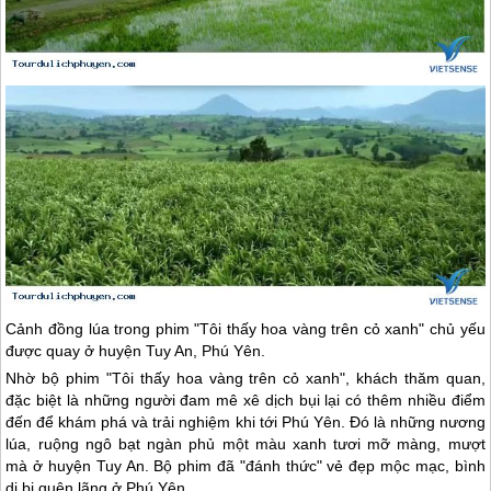
Cảnh đồng lúa trong phim "Tôi thấy hoa vàng trên cỏ xanh" chủ yếu
được quay ở huyện Tuy An,
Phú Yên
.
Nhờ bộ phim "Tôi thấy hoa vàng trên cỏ xanh", khách thăm quan,
đặc biệt là những người đam mê xê dịch bụi lại có thêm nhiều điểm
đến để khám phá và trải nghiệm khi tới
Phú Yên
. Đó là những nương
lúa, ruộng ngô bạt ngàn phủ một màu xanh tươi mỡ màng, mượt
mà ở huyện Tuy An. Bộ phim đã "đánh thức" vẻ đẹp mộc mạc, bình
dị bị quên lãng ở
Phú Yên
.