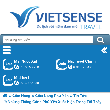
Ms. Ngọc Anh
Ms. Tuyết Chinh
0918 953 728
0916 172 338
Mr.Thành
0915 879 338
Cẩm Nang
Cẩm Nang Phú Yên
Tin Tức
Những Thắng Cảnh Phú Yên Xuất Hiện Trong Tôi Thấy Hoa Vàng Trên Cỏ Xanh