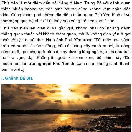
Phú Yên là một điểm đến nổi tiếng ở Nam Trung Bộ với cảnh quan
thiên nhiên hoang sơ, yên bình nhưng cũng không kém phần độc
đáo. Cùng khám phá những địa điểm thăm quan Phú Yên bình dị và
thơ mộng qua bộ phim “Tôi thấy hoa vàng trên cỏ xanh” nhé.
Phú Yên
hiện lên giản dị và gần gũi, không phải bởi những danh
thắng quen thuộc với khách thăm quan, mà là không gian yên ả gợi
nhớ về ký ức tuổi thơ. Hình ảnh
Phú Yên
trong “Tôi thấy hoa vàng
trên cỏ xanh” là cánh đồng, bãi cỏ, hàng cây xanh mướt, là dòng
sông quê, góc chợ quê bình dị hay đường làng ngõ hẹp ghi dấu tuổi
bé thơ vụng dại...Không ít người khi xem xong bộ phim này đều
muốn một lần
trải nghiệm
Phú Yên
để cảm nhận khung cảnh thanh
bình nơi đây.
Ghềnh Đá Đĩa