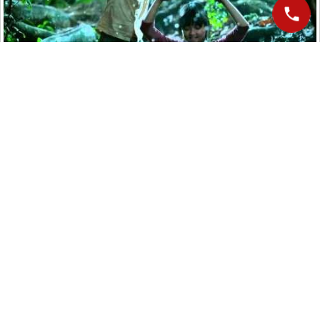
Khu rừng và suối nước được quay ở nhiều nơi, nhưng bối cảnh
chính là ở đập Đồng Cam thuộc Hòa Hội, Phú Hòa.
Di tích danh thắng Đầm Ô Loan