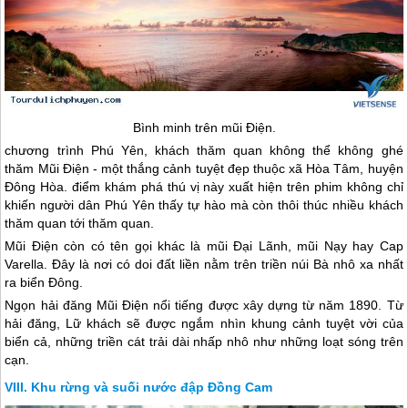
Bình minh trên mũi Điện.
chương trình
Phú Yên
, khách thăm quan không thể không ghé
thăm Mũi Điện - một thắng cảnh tuyệt đẹp thuộc xã Hòa Tâm, huyện
Đông Hòa. điểm khám phá thú vị này xuất hiện trên phim không chỉ
khiến người dân
Phú Yên
thấy tự hào mà còn thôi thúc nhiều khách
thăm quan tới thăm quan.
Mũi Điện còn có tên gọi khác là mũi Đại Lãnh, mũi Nạy hay Cap
Varella. Đây là nơi có doi đất liền nằm trên triền núi Bà nhô xa nhất
ra biển Đông.
Ngọn hải đăng Mũi Điện nổi tiếng được xây dựng từ năm 1890. Từ
hải đăng, Lữ khách sẽ được ngắm nhìn khung cảnh tuyệt vời của
biển cả, những triền cát trải dài nhấp nhô như những loạt sóng trên
cạn.
Khu rừng và suối nước đập Đồng Cam