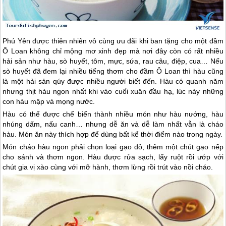
Phú Yên
được thiên nhiên vô cùng ưu đãi khi ban tặng cho một đầm
Ô Loan không chỉ mộng mơ xinh đẹp mà nơi đây còn có rất nhiều
hải sản như hàu, sò huyết, tôm, mực, sứa, rau câu, điệp, cua… Nếu
sò huyết đã đem lại nhiều tiếng thơm cho đầm Ô Loan thì hàu cũng
là một hải sản qúy được nhiều người biết đến. Hàu có quanh năm
nhưng thịt hàu ngon nhất khi vào cuối xuân đầu hạ, lúc này những
con hàu mập và mọng nước.
Hàu có thể được chế biến thành nhiều món như hàu nướng, hàu
nhúng dấm, nấu canh… nhưng dễ ăn và dễ làm nhất vẫn là cháo
hàu. Món ăn này thích hợp để dùng bất kể thời điểm nào trong ngày.
Món cháo hàu ngon phải chọn loại gạo đỏ, thêm một chút gạo nếp
cho sánh và thơm ngon. Hàu được rửa sạch, lấy ruột rồi ướp với
chút gia vị xào cùng với mỡ hành, thơm lừng rồi trút vào nồi cháo.