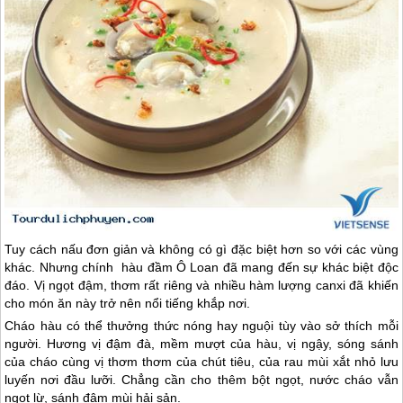
Tuy cách nấu đơn giản và không có gì đặc biệt hơn so với các vùng
khác. Nhưng chính hàu đầm Ô Loan đã mang đến sự khác biệt độc
đáo. Vị ngọt đậm, thơm rất riêng và nhiều hàm lượng canxi đã khiến
cho món ăn này trở nên nổi tiếng khắp nơi.
Cháo hàu có thể thưởng thức nóng hay nguội tùy vào sở thích mỗi
người. Hương vị đậm đà, mềm mượt của hàu, vị ngậy, sóng sánh
của cháo cùng vị thơm thơm của chút tiêu, của rau mùi xắt nhỏ lưu
luyến nơi đầu lưỡi. Chẳng cần cho thêm bột ngọt, nước cháo vẫn
ngọt lừ, sánh đậm mùi hải sản.