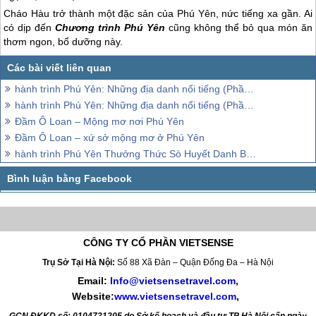
Cháo Hàu trở thành một đặc sản của
Phú Yên
, nức tiếng xa gần. Ai
có dịp đến
Chương trình
Phú Yên
cũng không thể bỏ qua món ăn
thơm ngon, bổ dưỡng này.
hành trình Phú Yên: Những địa danh nổi tiếng (Phần 1)
hành trình Phú Yên: Những địa danh nổi tiếng (Phần 2)
Đầm Ô Loan – Mộng mơ nơi Phú Yên
Đầm Ô Loan – xứ sở mộng mơ ở Phú Yên
hành trình Phú Yên Thưởng Thức Sò Huyết Danh Bất Hư Truyền Đầm Ô Loan
CÔNG TY CỔ PHẦN VIETSENSE
Trụ Sở Tại Hà Nội:
Số 88 Xã Đàn – Quận Đống Đa – Hà Nội
Email:
Info@vietsensetravel.com
,
Website:
www.vietsensetravel.com
,