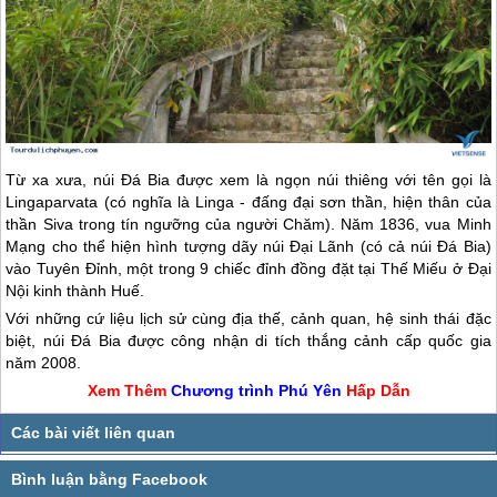
Từ xa xưa, núi Đá Bia được xem là ngọn núi thiêng với tên gọi là
Lingaparvata (có nghĩa là Linga - đấng đại sơn thần, hiện thân của
thần Siva trong tín ngưỡng của người Chăm). Năm 1836, vua Minh
Mạng cho thể hiện hình tượng dãy núi Đại Lãnh (có cả núi Đá Bia)
vào Tuyên Đỉnh, một trong 9 chiếc đỉnh đồng đặt tại Thế Miếu ở Đại
Nội kinh thành Huế.
Với những cứ liệu lịch sử cùng địa thế, cảnh quan, hệ sinh thái đặc
biệt, núi Đá Bia được công nhận di tích thắng cảnh cấp quốc gia
năm 2008.
Xem Thêm
Chương trình
Phú Yên
Hấp Dẫn