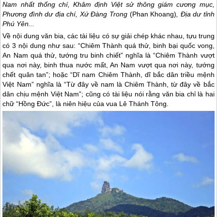
Nam nhất thống chí, Khâm định Việt sử thông giám cương mục,
Phương đình dư địa chí, Xứ Đàng Trong
(Phan Khoang)
, Địa dư tỉnh
Phú Yên
...
Về nội dung văn bia, các tài liệu có sự giải chép khác nhau, tựu trung
có 3 nội dung như sau: “Chiêm Thành quá thử, binh bại quốc vong,
An Nam quá thử, tướng tru binh chiết” nghĩa là “Chiêm Thành vượt
qua nơi này, binh thua nước mất, An Nam vượt qua nơi này, tướng
chết quân tan”; hoặc “Dĩ nam Chiêm Thành, dĩ bắc dân triều mệnh
Việt Nam” nghĩa là “Từ đây về nam là Chiêm Thành, từ đây về bắc
dân chịu mệnh Việt Nam”; cũng có tài liệu nói rằng văn bia chỉ là hai
chữ “Hồng Đức”, là niên hiệu của vua Lê Thánh Tông.