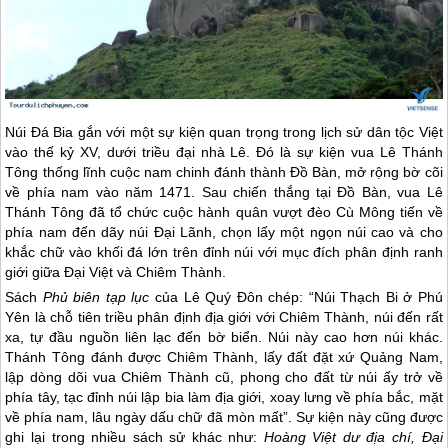
Núi Đá Bia gắn với một sự kiện quan trọng trong lịch sử dân tộc Việt
vào thế kỷ XV, dưới triều đại nhà Lê. Đó là sự kiện vua Lê Thánh
Tông thống lĩnh cuộc nam chinh đánh thành Đồ Bàn, mở rộng bờ cõi
về phía nam vào năm 1471. Sau chiến thắng tại Đồ Bàn, vua Lê
Thánh Tông đã tổ chức cuộc hành quân vượt đèo Cù Mông tiến về
phía nam đến dãy núi Đại Lãnh, chọn lấy một ngọn núi cao và cho
khắc chữ vào khối đá lớn trên đỉnh núi với mục đích phân định ranh
giới giữa Đại Việt và Chiêm Thành.
Sách
Phủ biên tạp lục
của Lê Quý Đôn chép: “Núi Thạch Bi ở
Phú
Yên
là chỗ tiên triều phân định địa giới với Chiêm Thành, núi đến rất
xa, tự đầu nguồn liên lạc đến bờ biển. Núi này cao hơn núi khác.
Thánh Tông đánh được Chiêm Thành, lấy đất đặt xứ Quảng Nam,
lập dòng dõi vua Chiêm Thành cũ, phong cho đất từ núi ấy trở về
phía tây, tạc đỉnh núi lập bia làm địa giới, xoay lưng về phía bắc, mặt
về phía nam, lâu ngày dấu chữ đã mòn mất”. Sự kiện này cũng được
ghi lại trong nhiều sách sử khác như:
Hoàng Việt dư địa chí, Đại