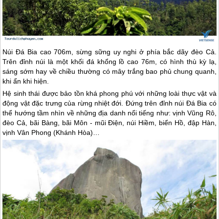
Núi Đá Bia cao 706m, sừng sững uy nghi ở phía bắc dãy đèo Cả.
Trên đỉnh núi là một khối đá khổng lồ cao 76m, có hình thù kỳ lạ,
sáng sớm hay về chiều thường có mây trắng bao phủ chung quanh,
khi ẩn khi hiện.
Hệ sinh thái được bảo tồn khá phong phú với những loài thực vật và
động vật đặc trưng của rừng nhiệt đới. Đứng trên đỉnh núi Đá Bia có
thể hướng tầm nhìn về những địa danh nổi tiếng như: vịnh Vũng Rô,
đèo Cả, bãi Bàng, bãi Môn - mũi Điện, núi Hiềm, biển Hồ, đập Hàn,
vịnh Vân Phong (Khánh Hòa)…