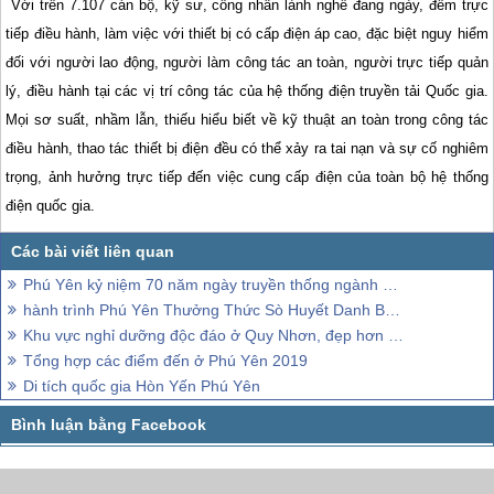
Với trên 7.107 cán bộ, kỹ sư, công nhân lành nghề đang ngày, đêm trực
tiếp điều hành, làm việc với thiết bị có cấp điện áp cao, đặc biệt nguy hiểm
đối với người lao động, người làm công tác an toàn, người trực tiếp quản
lý, điều hành tại các vị trí công tác của hệ thống điện truyền tải Quốc gia.
Mọi sơ suất, nhầm lẫn, thiếu hiểu biết về kỹ thuật an toàn trong công tác
điều hành, thao tác thiết bị điện đều có thể xảy ra tai nạn và sự cố nghiêm
trọng, ảnh hưởng trực tiếp đến việc cung cấp điện của toàn bộ hệ thống
điện quốc gia.
Phú Yên kỷ niệm 70 năm ngày truyền thống ngành Văn Hóa
hành trình Phú Yên Thưởng Thức Sò Huyết Danh Bất Hư Truyền Đầm Ô Loan
Khu vực nghỉ dưỡng độc đáo ở Quy Nhơn, đẹp hơn cả những gì xuất hiện trong truyện cổ tích,
Tổng hợp các điểm đến ở Phú Yên 2019
Di tích quốc gia Hòn Yến Phú Yên