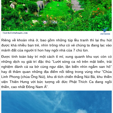
Riêng về khoản nhà ở, bao gồm những túp lều tranh thì lại thu hút
được khá nhiều bạn trẻ, nhìn trông như có vẻ chúng ta đang lạc vào
mảnh đất của người tí hon hay ngôi nhà của 7 chú lùn.
Được tính toàn bày trí một cách tỉ mỉ, xung quanh khu vực còn có
những dịch vụ giải trí đặc thù “Lướt sóng ca nô trên mặt biển, trải
nghiệm đánh cá xa bờ cùng ngư dân, lặn biển nhìn ngắm san hô”
hay đi thăm quan những địa điểm nổi tiếng trong vùng như “Chùa
Linh Phong (chùa Ông Núi), khu di tích chiến thắng Núi Bà, khu thiền
viện Thiên Hưng với bức tượng về đức Phật Thích Ca đang ngồi
thiền, cao nhất Đông Nam Á”.