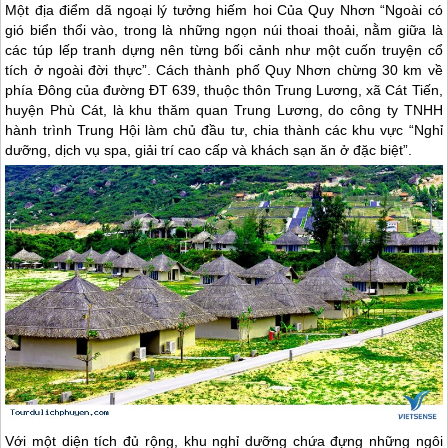
Một địa điểm dã ngoại lý tưởng hiếm hoi Của Quy Nhơn “Ngoài có
gió biển thổi vào, trong là những ngọn núi thoai thoải, nằm giữa là
các túp lếp tranh dựng nên từng bối cảnh như một cuốn truyện cổ
tích ở ngoài đời thực”. Cách thành phố Quy Nhơn chừng 30 km về
phía Đông của đường ĐT 639, thuộc thôn Trung Lương, xã Cát Tiến,
huyện Phù Cát, là khu thăm quan Trung Lương, do công ty TNHH
hành trình Trung Hội làm chủ đầu tư, chia thành các khu vực “Nghỉ
dưỡng, dịch vụ spa, giải trí cao cấp và khách sạn ăn ở đặc biệt”.
Với một diện tích đủ rộng, khu nghỉ dưỡng chứa đựng những ngôi