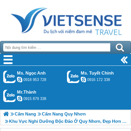
Ms. Ngọc Anh
Ms. Tuyết Chinh
0918 953 728
0916 172 338
Mr.Thành
0915 879 338
Cẩm Nang
Cẩm Nang Quy Nhơn
Khu Vực Nghỉ Dưỡng Độc Đáo Ở Quy Nhơn, Đẹp Hơn Cả Những Gì Xuất Hiện Trong Truyện Cổ Tích, 2018