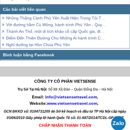
Những Thắng Cảnh Phú Yên Xuất Hiện Trong Tôi Thấy Hoa Vàng Trên Cỏ Xanh
Với đường hầm Cù Mông, hành trình Phú Yên - Quy Nhơn chỉ là chuyện nhỏ,
Thành An Thổ, một di tích khảo cổ cấp Quốc gia, điểm đến tháng 8, 2018 này
Điểm Đến Thiên Đường Cho Những Ai hành trình Chỉ Để...Ăn
Nghỉ dưỡng tại Hòn Chùa Phú Yên
CÔNG TY CỔ PHẦN VIETSENSE
Trụ Sở Tại Hà Nội:
Số 88 Xã Đàn – Quận Đống Đa – Hà Nội
Email:
Info@vietsensetravel.com
,
Website:
www.vietsensetravel.com
,
GCN ĐKKD số: 0104731205 do Sở kế hoạch và đầu tư TP Hà Nội cấp ngày
03/06/2010 Giấy phép lữ hành Quốc Tế số: 01-687/2014/TCDL-GP LHQT
CHẤP NHẬN THANH TOÁN