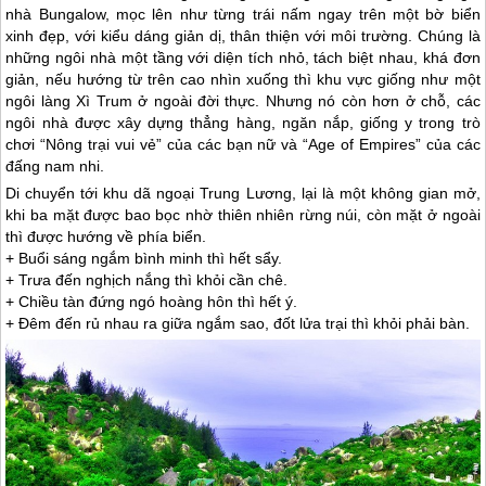
nhà Bungalow, mọc lên như từng trái nấm ngay trên một bờ biển
xinh đẹp, với kiểu dáng giản dị, thân thiện với môi trường. Chúng là
những ngôi nhà một tầng với diện tích nhỏ, tách biệt nhau, khá đơn
giản, nếu hướng từ trên cao nhìn xuống thì khu vực giống như một
ngôi làng Xì Trum ở ngoài đời thực. Nhưng nó còn hơn ở chỗ, các
ngôi nhà được xây dựng thẳng hàng, ngăn nắp, giống y trong trò
chơi “Nông trại vui vẻ” của các bạn nữ và “Age of Empires” của các
đấng nam nhi.
Di chuyển tới khu dã ngoại Trung Lương, lại là một không gian mở,
khi ba mặt được bao bọc nhờ thiên nhiên rừng núi, còn mặt ở ngoài
thì được hướng về phía biển.
+ Buổi sáng ngắm bình minh thì hết sẩy.
+ Trưa đến nghịch nắng thì khỏi cần chê.
+ Chiều tàn đứng ngó hoàng hôn thì hết ý.
+ Đêm đến rủ nhau ra giữa ngắm sao, đốt lửa trại thì khỏi phải bàn.