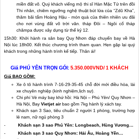
miền đất võ. Quý khách viếng mộ thi sĩ Hàn Mặc Tử trên đồi
Thi nhân, chiêm ngưỡng nghệ thuật bút lửa của “Zdũ Kha”,
thăm bãi tắm Hoàng Hậu - món quà của thiên nhiên ưu đãi
cho nơi vùng đất võ trời văn. tháp Đôi – Ngôi cổ tháp
chămpa được xây dựng từ thế kỷ 12.
15h30: Khởi hành ra sân bay
Quy Nhơn
đáp chuyến bay về Hà
Nội lúc 18h00. Kết thúc chương trình tham quan. Hẹn gặp lại quý
khách trong những hành trình kế tiếp. Thân ái!
Giá
PHÚ YÊN
TRỌN GÓI:
5.350.000VND/ 1 KHÁCH
Giá BAO GỒM:
Xe ô tô hành trình 7-16-29-35-45 chỗ đời mới điều hòa, lái
xe chuyên nghiệp (kinh nghiệm,lịch sự).
Chi phí Vé máy bay khứ hồi: Hà Nội –
Phú Yên
/
Quy Nhơn
–
Hà Nội, Bay
Vietjet air
bao gồm 7kg hành lý xách tay.
Khách sạn 3 Sao, tiêu chuẩn 2 người 1 phòng, trường hợp
lẻ nam, nữ ngủ phòng 3
-
Khách sạn 3 sao
Phú Yên
: Longbeach, Hùng Vương…
-
Khách sạn 3 sao
Quy Nhơn
: Hải Âu, Hoàng Yến…