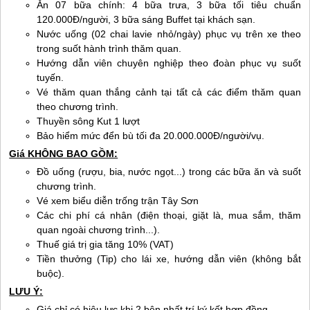
Ăn 07 bữa chính: 4 bữa trưa, 3 bữa tối tiêu chuẩn
120.000Đ/người, 3 bữa sáng Buffet tại khách sạn.
Nước uống (02 chai lavie nhỏ/ngày) phục vụ trên xe theo
trong suốt hành trình thăm quan.
Hướng dẫn viên chuyên nghiệp theo đoàn phục vụ suốt
tuyến.
Vé thăm quan thắng cảnh tại tất cả các điểm thăm quan
theo chương trình.
Thuyền sông Kut 1 lượt
Bảo hiểm mức đển bù tối đa 20.000.000Đ/người/vụ.
Giá KHÔNG BAO GỒM:
Đồ uống (rượu, bia, nước ngọt...) trong các bữa ăn và suốt
chương trình.
Vé xem biểu diễn trống trận Tây Sơn
Các chi phí cá nhân (điện thoại, giặt là, mua sắm, thăm
quan ngoài chương trình...).
Thuế giá trị gia tăng 10% (VAT)
Tiền thưởng (Tip) cho lái xe, hướng dẫn viên (không bắt
buộc).
LƯU Ý:
Giá chỉ có hiệu lực khi 2 bên nhất trí ký kết hợp đồng.