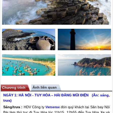
Ảnh liên quan
Chương trình
NGÀY 1: HÀ NỘI - TUY HÒA – HẢI ĐĂNG MŨI ĐIỆN (Ăn: sáng,
trưa)
Sáng/trưa :
HDV Công ty
đón quý khách tại Sân bay Nội
Vietsense
Bài làm thủ tục đi Tuy Hòa lúc 11h15. 12h55 đến Tuy Hòa Xe và