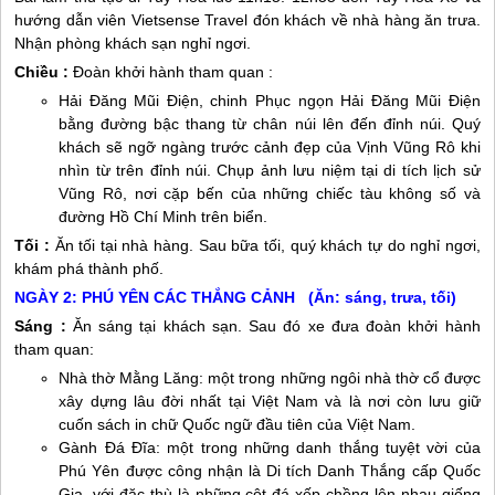
hướng dẫn viên Vietsense Travel đón khách về nhà hàng ăn trưa.
Nhận phòng khách sạn nghỉ ngơi.
Chiều :
Đoàn khởi hành tham quan :
Hải Đăng Mũi Điện, chinh Phục ngọn Hải Đăng Mũi Điện
bằng đường bậc thang từ chân núi lên đến đỉnh núi. Quý
khách sẽ ngỡ ngàng trước cảnh đẹp của Vịnh Vũng Rô khi
nhìn từ trên đỉnh núi. Chụp ảnh lưu niệm tại di tích lịch sử
Vũng Rô, nơi cặp bến của những chiếc tàu không số và
đường Hồ Chí Minh trên biển.
Tối :
Ăn tối tại nhà hàng. Sau bữa tối, quý khách tự do nghỉ ngơi,
khám phá thành phố.
NGÀY 2:
PHÚ YÊN
CÁC THẮNG CẢNH (Ăn: sáng, trưa, tối)
Sáng :
Ăn sáng tại khách sạn. Sau đó xe đưa đoàn khởi hành
tham quan:
Nhà thờ Mằng Lăng: một trong những ngôi nhà thờ cổ được
xây dựng lâu đời nhất tại Việt Nam và là nơi còn lưu giữ
cuốn sách in chữ Quốc ngữ đầu tiên của Việt Nam.
Gành Đá Đĩa: một trong những danh thắng tuyệt vời của
Phú Yên
được công nhận là Di tích Danh Thắng cấp Quốc
Gia, với đặc thù là những cột đá xếp chồng lên nhau giống