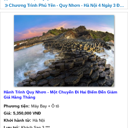
Chương Trình Phú Yên - Quy Nhơn - Hà Nội 4 Ngày 3 Đêm
Hành Trình Quy Nhơn - Một Chuyến Đi Hai Điểm Đến Giảm
Giá Hàng Tháng
Phương tiện:
Máy Bay + Ô tô
Giá:
5,350,000 VNĐ
Khởi hành từ:
Hà Nội
Lưu trú:
Khách Sạn 3 ***