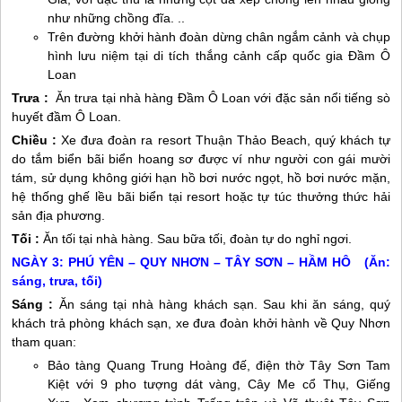
như những chồng đĩa. ..
Trên đường khởi hành đoàn dừng chân ngắm cảnh và chụp
hình lưu niệm tại di tích thắng cảnh cấp quốc gia Đầm Ô
Loan
Trưa :
Ăn trưa tại nhà hàng Đầm Ô Loan với đặc sản nổi tiếng sò
huyết đầm Ô Loan.
Chiều :
Xe đưa đoàn ra resort Thuận Thảo Beach, quý khách tự
do tắm biển bãi biển hoang sơ được ví như người con gái mười
tám, sử dụng không giới hạn hồ bơi nước ngọt, hồ bơi nước mặn,
hệ thống ghế lều bãi biển tại resort hoặc tự túc thưởng thức hải
sản địa phương.
Tối :
Ăn tối tại nhà hàng. Sau bữa tối, đoàn tự do nghỉ ngơi.
NGÀY 3:
PHÚ YÊN
–
QUY NHƠN
– TÂY SƠN – HẦM HÔ (Ăn:
sáng, trưa, tối)
Sáng :
Ăn sáng tại nhà hàng khách sạn. Sau khi ăn sáng, quý
khách trả phòng khách sạn, xe đưa đoàn khởi hành về
Quy Nhơn
tham quan:
Bảo tàng Quang Trung Hoàng đế, điện thờ Tây Sơn Tam
Kiệt với 9 pho tượng dát vàng, Cây Me cổ Thụ, Giếng