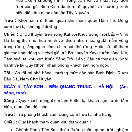
Xưa…Xem chương trình Trống trận và Võ thuật Tây Sơn
“nơi con gái Bình Định đánh roi đi quyền” và chương trình
biểu diễn âm nhạc dân tộc Tây Nguyên.
Trưa :
Khởi hành đi tham quan khu thăm quan Hầm Hô. Dùng
cơm trưa tại khu nghỉ dưỡng
Chiều :
Đi Du thuyền trên sông Kút với Khúc Sông Trời Lấp – Vịnh
Hạ Long thu nhỏ, hoà mình với thiên nhiên hoang dã, nằm võng
trong rừng, lắng nghe tiếng chim hót, thú rừng. Hoặc có thể tham
gia các hoạt động vui chơi giải trí: Bơi thuyền Kayak trên sông Kút;
Tắm suối tại khu vực Khúc Sông Trời Lấp ; Câu cá thư giãn. Khởi
hành về lại
Quy Nhơn
, nhận phòng khách sạn nghỉ ngơi.
Tối :
Ăn tối tại nhà hàng, thưởng thức đặc sản Bình Định: Rượu
Bầu Đá, Nem Chợ Huyện.
NGÀY 4: TÂY SƠN – ĐỀN QUANG TRUNG – HÀ NỘI (Ăn:
sáng, trưa)
Sáng :
Quý khách dùng điểm tâm Buffet tại khách sạn, tự do tắm
biển, mua sắm đặc sản.
Trưa :
Trả phòng khách sạn. Dùng cơm trưa tại nhà hàng.
Chiều : Quý khách tham quan khu thăm quan :
Ghềnh Ráng Tiên Sa - thiên đường thăm quan, trải nghiệm