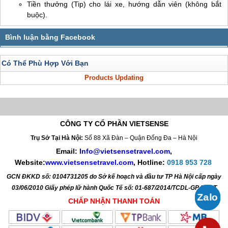
Tiền thưởng (Tip) cho lái xe, hướng dẫn viên (không bắt
buộc).
Có Thể Phù Hợp Với Bạn
Products Updating
CÔNG TY CỔ PHẦN VIETSENSE
Trụ Sở Tại Hà Nội:
Số 88 Xã Đàn – Quận Đống Đa – Hà Nội
Email:
Info@vietsensetravel.com
,
Website:
www.vietsensetravel.com
,
Hotline:
0918 953 728
GCN ĐKKD số: 0104731205 do Sở kế hoạch và đầu tư TP Hà Nội cấp ngày
03/06/2010 Giấy phép lữ hành Quốc Tế số: 01-687/2014/TCDL-GP LHQT
CHẤP NHẬN THANH TOÁN