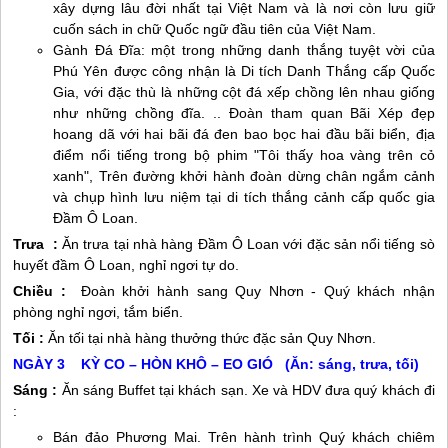
xây dựng lâu đời nhất tại Việt Nam và là nơi còn lưu giữ
cuốn sách in chữ Quốc ngữ đầu tiên của Việt Nam.
Gành Đá Đĩa: một trong những danh thắng tuyệt vời của
Phú Yên
được công nhận là Di tích Danh Thắng cấp Quốc
Gia, với đặc thù là những cột đá xếp chồng lên nhau giống
như những chồng đĩa. .. Đoàn tham quan Bãi Xép đẹp
hoang dã với hai bãi đá đen bao bọc hai đầu bãi biển, địa
điểm nổi tiếng trong bộ phim "Tôi thấy hoa vàng trên cỏ
xanh", Trên đường khởi hành đoàn dừng chân ngắm cảnh
và chụp hình lưu niệm tại di tích thắng cảnh cấp quốc gia
Đầm Ô Loan.
Trưa :
Ăn trưa tại nhà hàng Đầm Ô Loan với đặc sản nổi tiếng sò
huyết đầm Ô Loan, nghỉ ngơi tự do.
Chiều :
Đoàn khởi hành sang
Quy Nhơn
- Quý khách nhận
phòng nghỉ ngơi, tắm biển.
Tối :
Ăn tối tại nhà hàng thưởng thức đặc sản
Quy Nhơn
.
NGÀY 3 KỲ CO – HÒN KHÔ – EO GIÓ (Ăn: sáng, trưa, tối)
Sáng :
Ăn sáng Buffet tại khách sạn. Xe và HDV đưa quý khách đi
:
Bán đảo Phương Mai. Trên hành trình Quý khách chiêm