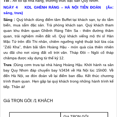
Tối :
Ăn tối tại nhà hàng, thưởng thức đặc sản
Quy Nhơn
.
NGÀY 4 KDL GHỀNH RÁNG – HÀ NỘI TIỄN ĐOÀN (Ăn:
sáng, trưa)
Sáng :
Quý khách dùng điểm tâm Buffet tại khách sạn, tự do tắm
biển, mua sắm đặc sản. Trả phòng khách sạn. Quý khách tham
quan khu thăm quan Ghềnh Ráng Tiên Sa - thiên đường thăm
quan, trải nghiệm miền đất võ. Quý khách viếng mộ thi sĩ Hàn
Mặc Tử trên đồi Thi nhân, chiêm ngưỡng nghệ thuật bút lửa của
“Zdũ Kha”, thăm bãi tắm Hoàng Hậu - món quà của thiên nhiên
ưu đãi cho nơi vùng đất võ trời văn. Tháp Đôi – Ngôi cổ tháp
chămpa được xây dựng từ thế kỷ 12.
Trưa :
Dùng cơm trưa tại nhà hàng Hoàng Hậu. Khởi hành ra sân
bay
Quy Nhơn
đáp chuyến bay VJ434 về Hà Nội lúc 15h00. Về
đến Hà Nội, xe đón đoàn về lại điểm ban đầu. Kết thúc chương
trình tham quan. Hẹn gặp lại quý khách trong những hành trình kế
tiếp. Thân ái!
Giá TRỌN GÓI: /1 KHÁCH
Giá TRỌN GÓI