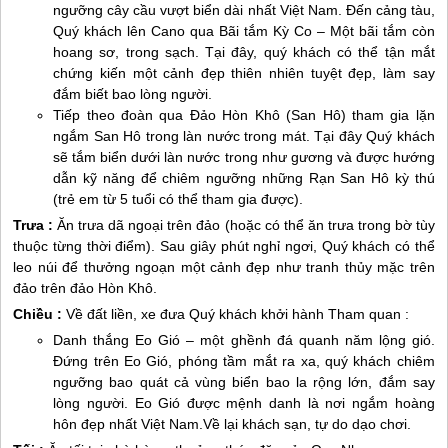
ngưỡng cây cầu vượt biển dài nhất Việt Nam. Đến cảng tàu,
Quý khách lên Cano qua Bãi tắm Kỳ Co – Một bãi tắm còn
hoang sơ, trong sạch. Tại đây, quý khách có thể tận mắt
chứng kiến một cảnh đẹp thiên nhiên tuyệt đẹp, làm say
đắm biết bao lòng người.
Tiếp theo đoàn qua Đảo Hòn Khô (San Hô) tham gia lặn
ngắm San Hô trong làn nước trong mát. Tại đây Quý khách
sẽ tắm biển dưới làn nước trong như gương và được hướng
dẫn kỹ năng để chiêm ngưỡng những Rạn San Hô kỳ thú
(trẻ em từ 5 tuổi có thể tham gia được).
Trưa :
Ăn trưa dã ngoại trên đảo (hoặc có thể ăn trưa trong bờ tùy
thuộc từng thời điểm). Sau giây phút nghỉ ngơi, Quý khách có thể
leo núi để thưởng ngoạn một cảnh đẹp như tranh thủy mặc trên
đảo trên đảo Hòn Khô.
Chiều :
Về đất liền, xe đưa Quý khách khởi hành Tham quan :
Danh thắng Eo Gió – một ghềnh đá quanh năm lộng gió.
Đứng trên Eo Gió, phóng tầm mắt ra xa, quý khách chiêm
ngưỡng bao quát cả vùng biển bao la rộng lớn, đắm say
lòng người. Eo Gió được mệnh danh là nơi ngắm hoàng
hôn đẹp nhất Việt Nam.Về lại khách sạn, tự do dạo chơi.