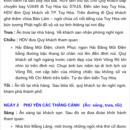
khởi hành ra sân bay Nội Bài, HDV làm thủ tục cho Quý khách đáp
chuyến bay VJ449 đi Tuy Hòa lúc 07h15. Đến sân bay Tuy hòa,
HDV đón Quý khách về TP. Tuy Hòa. Trên đường đi Quý khách
ghé thăm chùa Bảo Lâm – ngôi chùa cổ nổi tiếng của Tuy Hòa với
bức tượng Phật ngồi đồ sộ và sự linh thiêng tại nơi đây.
Trưa :
Ăn trưa tại nhà hàng. Về khách sạn nhận phòng nghỉ ngơi.
Chiều :
HDV đưa Quý khách tham quan :
Hải Đăng Mũi Điện, chinh Phục ngọn Hải Đăng Mũi Điện
bằng đường bậc thang từ chân núi lên đến đỉnh núi. Quý
khách sẽ ngỡ ngàng trước cảnh đẹp của Vịnh Vũng Rô khi
nhìn từ trên đỉnh núi. Chụp ảnh lưu niệm tại di tích lịch sử
Vũng Rô, nơi cặp bến của những chiếc tàu không số và
đường Hồ Chí Minh trên biển. Tự do tắm biển Tuy Hòa.
Tối :
Ăn tối tại nhà hàng. Sau bữa tối, quý khách tự do nghỉ ngơi,
khám phá thành phố.
NGÀY 2
PHÚ YÊN
CÁC THẮNG CẢNH (Ăn: sáng, trưa, tối)
Sáng :
Ăn sáng tại khách sạn. Sau đó xe đưa đoàn khởi hành
tham quan:
Nhà thờ Mằng Lăng: một trong những ngôi nhà thờ cổ được