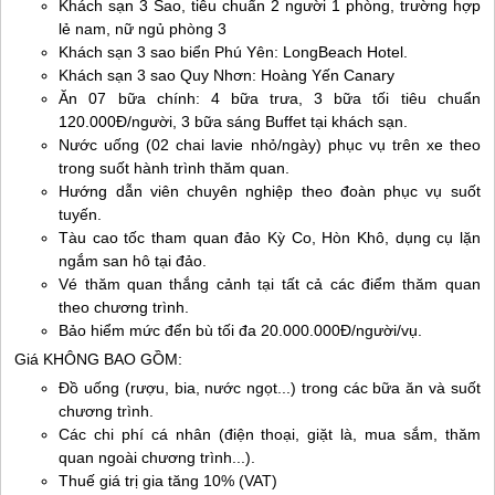
Khách sạn 3 Sao, tiêu chuẩn 2 người 1 phòng, trường hợp
lẻ nam, nữ ngủ phòng 3
Khách sạn 3 sao biển
Phú Yên
: LongBeach Hotel.
Khách sạn 3 sao
Quy Nhơn
: Hoàng Yến Canary
Ăn 07 bữa chính: 4 bữa trưa, 3 bữa tối tiêu chuẩn
120.000Đ/người, 3 bữa sáng Buffet tại khách sạn.
Nước uống (02 chai lavie nhỏ/ngày) phục vụ trên xe theo
trong suốt hành trình thăm quan.
Hướng dẫn viên chuyên nghiệp theo đoàn phục vụ suốt
tuyến.
Tàu cao tốc tham quan đảo Kỳ Co, Hòn Khô, dụng cụ lặn
ngắm san hô tại đảo.
Vé thăm quan thắng cảnh tại tất cả các điểm thăm quan
theo chương trình.
Bảo hiểm mức đển bù tối đa 20.000.000Đ/người/vụ.
Giá KHÔNG BAO GỒM:
Đồ uống (rượu, bia, nước ngọt...) trong các bữa ăn và suốt
chương trình.
Các chi phí cá nhân (điện thoại, giặt là, mua sắm, thăm
quan ngoài chương trình...).
Thuế giá trị gia tăng 10% (VAT)