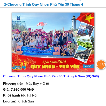
Chương Trình Quy Nhơn Phú Yên 30 Tháng 4
-11%
Chương Trình Quy Nhơn Phú Yên 30 Tháng 4 Năm (VQN40)
Phương tiện:
Máy Bay + Ô tô
Giá:
7,990,000 VNĐ
Khởi hành từ:
Hà Nội
Lưu trú:
Khách Sạn