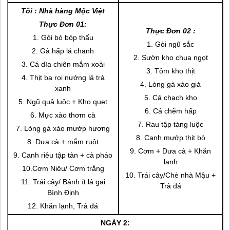
Tối : Nhà hàng Mộc Việt
Thực Đơn 01:
Thực Đơn 02 :
1. Gỏi bò bóp thấu
1. Gỏi ngũ sắc
2. Gà hấp lá chanh
2. Sườn kho chua ngọt
3. Cá dìa chiên mắm xoài
3. Tôm kho thịt
4. Thịt ba rọi nướng lá trà
4. Lòng gà xào giá
xanh
5. Cá chạch kho
5. Ngũ quả luộc + Kho quẹt
6. Cá chẽm hấp
6. Mực xào thơm cà
7. Rau tập tàng luộc
7. Lòng gà xào mướp hương
8. Canh mướp thịt bò
8. Dưa cà + mắm ruột
9. Cơm + Dưa cà + Khăn
9. Canh riêu tập tàn + cà pháo
lạnh
10.Cơm Niêu/ Cơm trắng
10. Trái cây/Chè nhà Mậu +
11. Trái cây/ Bánh ít lá gai
Trà đá
Bình Định
12. Khăn lạnh, Trà đá
NGÀY 2: