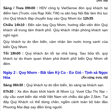
(Ăn: tối)
Sáng / Trưa 09h00 :
HDV công ty VietSense đón quý khách tại
điểm hẹn (Trước cửa Rạp Xiếc TW) ra sân bay Nội Bài làm thủ tục
cho Quý khách đáp chuyến bay vào
Quy Nhơn
lúc
12h35
.
Chiều 14h10 :
Đến sân bay
Quy Nhơn
, hướng dẫn viên đón Quý
khách về trung tâm thành phố. Qúy khách nhận phòng khách sạn
nghỉ ngơi.
Qúy khách tự do tắm biển, cảm nhận làn nước trong xanh của
biển
Quy Nhơn
.
Tối 18h00 :
Quý khách ăn tối tại nhà hàng. Sau bữa tối, quý
khách tự do tham quan khám phá thành phố biển
Quy Nhơn
về
đêm.
Ngày 2 :
Quy Nhơn - Bãi tắm Kỳ Co - Eo Gió - Tịnh xá Ngọc
Hòa
(Ăn sáng, trưa, tối)
Sáng 06h30 :
Quý khách tự do tắm biển, ăn sáng tại khách sạn.
07h30 :
Xe đón đoàn khởi hành đi Nhơn Lý. Vượt Cầu Thị Nại –
cây cầu vượt biển dài nhất Việt Nam với chiều dài gần 2,5km. Tại
đây Quý Khách có thể dừng chân, ngắm cảnh toàn bộ bán đảo
Phương Mai đẹp say đắm lòng người.