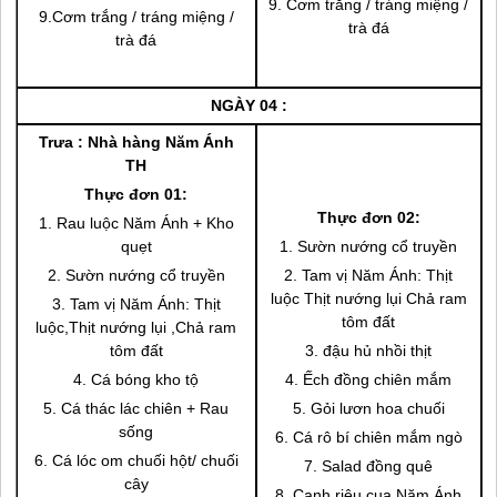
9. Cơm trắng / tráng miệng /
9.Cơm trắng / tráng miệng /
trà đá
trà đá
NGÀY 04 :
Trưa : Nhà hàng Năm Ánh
TH
Thực đơn 01:
Thực đơn 02:
1. Rau luộc Năm Ánh + Kho
quẹt
1. Sườn nướng cổ truyền
2. Sườn nướng cổ truyền
2. Tam vị Năm Ánh: Thịt
luộc Thịt nướng lụi Chả ram
3. Tam vị Năm Ánh: Thịt
tôm đất
luộc,Thịt nướng lụi ,Chả ram
tôm đất
3. đậu hủ nhồi thịt
4. Cá bóng kho tộ
4. Ếch đồng chiên mắm
5. Cá thác lác chiên + Rau
5. Gỏi lươn hoa chuối
sống
6. Cá rô bí chiên mắm ngò
6. Cá lóc om chuối hột/ chuối
7. Salad đồng quê
cây
8. Canh riêu cua Năm Ánh