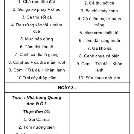
1. Chả ram tôm đất
2. Cá thu sốt cà
2. Gỏi gà xé phay + cháo
3. Ba chỉ cháy cạnh
3. Cá thu sốt cà
4. Cá ồ lên mẹt + bánh
4. Rau rừng xào tỏi + mắm
tráng
cua
5. Mực cơm chiên tỏi
5. Mực hấp gừng
6. Tôm đất rang muối
6. Tôm thịt kho tộ
7. Gà kho sả
7. Canh cá dìa lá giang
8. Canh chua cá biển
8. Cà pháo + cà dĩa mắm ruột
9. Cơm + Trà đá + Khăn
9. Cơm + Trà đá + Khăn lạnh
lạnh
10.Trái cây thập cẩm
10. Sữa chua nhà làm
NGÀY 3 :
Trưa
: Nhà hàng Quang
Anh Đ.Ô.L
Thực đơn 01:
1. Gỏi Cá mai
2. Tốm nướng xiên