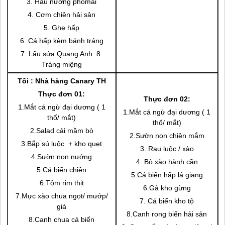
3. Hàu nướng phomai
4. Cơm chiên hải sản
5. Ghẹ hấp
6. Cá hấp kèm bánh tráng
7. Lẩu sứa Quang Anh 8.
Tráng miệng
Tối :
Nhà hàng Canary TH
Thực đơn 01:
Thực đơn 02:
1.Mắt cá ngừ đại dương ( 1
1.Mắt cá ngừ đại dương ( 1
thố/ mắt)
thố/ mắt)
2.Salad cải mầm bò
2.Sườn non chiên mắm
3.Bắp sú luộc + kho quẹt
3. Rau luộc / xào
4.Sườn non nướng
4. Bò xào hành cần
5.Cá biển chiên
5.Cá biển hấp lá giang
6.Tôm rim thịt
6.Gà kho gừng
7.Mực xào chua ngọt/ mướp/
7. Cá biển kho tộ
giá
8.Canh rong biển hải sản
8.Canh chua cá biển