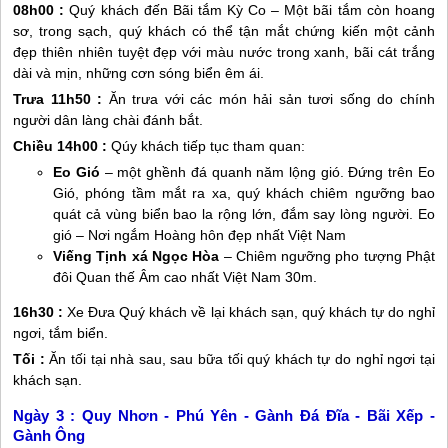
08h00 :
Quý khách đến Bãi tắm Kỳ Co – Một bãi tắm còn hoang
sơ, trong sạch, quý khách có thể tận mắt chứng kiến một cảnh
đẹp thiên nhiên tuyệt đẹp với màu nước trong xanh, bãi cát trắng
dài và mịn, những cơn sóng biển êm ái.
Trưa 11h50 :
Ăn trưa với các món hải sản tươi sống do chính
người dân làng chài đánh bắt.
Chiều 14h00 :
Qúy khách tiếp tục tham quan:
Eo Gió
– một ghềnh đá quanh năm lộng gió. Đứng trên Eo
Gió, phóng tầm mắt ra xa, quý khách chiêm ngưỡng bao
quát cả vùng biển bao la rộng lớn, đắm say lòng người. Eo
gió – Nơi ngắm Hoàng hôn đẹp nhất Việt Nam
Viếng Tịnh xá Ngọc Hòa
– Chiêm ngưỡng pho tượng Phật
đôi Quan thế Âm cao nhất Việt Nam 30m.
16h30 :
Xe Đưa Quý khách về lại khách sạn, quý khách tự do nghỉ
ngơi, tắm biển.
Tối :
Ăn tối tại nhà sau, sau bữa tối quý khách tự do nghỉ ngơi tại
khách sạn.
Ngày 3 :
Quy Nhơn - Phú Yên - Gành Đá Đĩa - Bãi Xếp -
Gành Ông