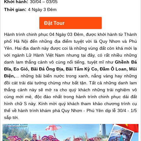
Khởi hành:
30/04 – 03/05
Thời gian:
4 Ngày 3 Đêm
Hành trình chinh phục 04 Ngày 03 Đêm, được khởi hành từ Thành
phố Hà Nội đến những địa điểm tuyệt vời là Quy Nhơn và Phú
Yên. Hai địa danh này được coi là những vùng đất còn khá mới lạ
với ngành Lữ Hành Việt Nam nhưng tại đây, có rất nhiều những
danh lam thắng cảnh vô cùng nổi tiếng, tuyệt mĩ như
Ghềnh Đá
Đĩa, Eo Gió, Bãi Đá Ông Địa, Bãi Tắm Kỳ Co, Đầm Ô Loan, Mũi
Điện,
... những bãi biển nước trong xanh, nắng vàng hay những
đồi cát trải dài tưởng chừng như bất tận. Tất cả những danh lam
thắng cảnh này sẽ mở ra cho quý khách những trải nghiệm vô
cùng mới mẻ, độc đáo nhất trong hành trình chinh phục dải đất
hình chữ S này. Kính mời quý khách tham khảo chương trình cụ
thể về hành trình khám phá Quy Nhơn - Phú Yên dịp lễ 30/4 - 1/5
sắp tới.