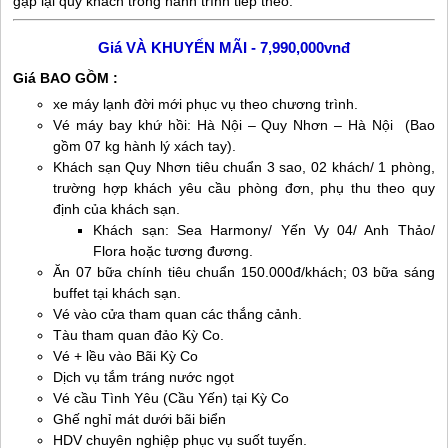
gặp lại quý khách trong hành trình tiếp theo.
Giá VÀ KHUYẾN MÃI - 7,990,000vnđ
Giá BAO GỒM :
xe máy lạnh đời mới phục vụ theo chương trình.
Vé máy bay khứ hồi: Hà Nội –
Quy Nhơn
– Hà Nội (Bao
gồm 07 kg hành lý xách tay).
Khách sạn
Quy Nhơn
tiêu chuẩn 3 sao, 02 khách/ 1 phòng,
trường hợp khách yêu cầu phòng đơn, phụ thu theo quy
định của khách sạn.
Khách sạn: Sea Harmony/ Yến Vy 04/ Anh Thảo/
Flora hoặc tương đương.
Ăn 07 bữa chính tiêu chuẩn 150.000đ/khách; 03 bữa sáng
buffet tại khách sạn.
Vé vào cửa tham quan các thắng cảnh.
Tàu tham quan đảo Kỳ Co.
Vé + lều vào Bãi Kỳ Co
Dịch vụ tắm tráng nước ngọt
Vé cầu Tình Yêu (Cầu Yến) tại Kỳ Co
Ghế nghỉ mát dưới bãi biển
HDV chuyên nghiệp phục vụ suốt tuyến.