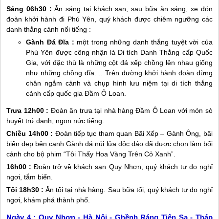
Sáng 06h30 :
Ăn sáng tại khách sạn, sau bữa ăn sáng, xe đón
đoàn khởi hành đi
Phú Yên
, quý khách được chiêm ngưỡng các
danh thắng cảnh nổi tiếng :
Gành Đá Đĩa :
một trong những danh thắng tuyệt vời của
Phú Yên
được công nhận là Di tích Danh Thắng cấp Quốc
Gia, với đặc thù là những cột đá xếp chồng lên nhau giống
như những chồng đĩa. .. Trên đường khởi hành đoàn dừng
chân ngắm cảnh và chụp hình lưu niệm tại di tích thắng
cảnh cấp quốc gia Đầm Ô Loan.
Trưa 12h00 :
Đoàn ăn trưa tại nhà hàng Đầm Ô Loan với món sò
huyết trứ danh, ngon nức tiếng.
Chiều 14h00 :
Đoàn tiếp tục tham quan Bãi Xếp – Gành Ông, bãi
biển đẹp bên cạnh Gành đá núi lửa độc đáo đã được chọn làm bối
cảnh cho bộ phim “Tôi Thấy Hoa Vàng Trên Cỏ Xanh”.
16h00 :
Đoàn trở về khách sạn
Quy Nhơn
, quý khách tự do nghỉ
ngơi, tắm biển.
Tối 18h30 :
Ăn tối tại nhà hàng. Sau bữa tối, quý khách tự do nghỉ
ngơi, khám phá thành phố.
Ngày 4 :
Quy Nhơn - Hà Nội - Ghềnh Ráng Tiên Sa - Tháp