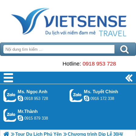
Hotline:
0918 953 728
Ms. Ngọc Anh
Ms. Tuyết Chinh
0918 953 728
0916 172 338
Mr.Thành
0915 879 338
Tour Du Lịch Phú Yên
Chương trình Dịp Lễ 30/4/