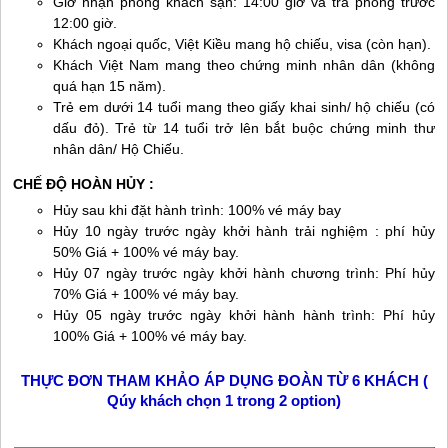
Giờ nhận phòng khách sạn: 14:00 giờ và trả phòng trước
12:00 giờ.
Khách ngoại quốc, Việt Kiều mang hộ chiếu, visa (còn hạn).
Khách Việt Nam mang theo chứng minh nhân dân (không
quá hạn 15 năm).
Trẻ em dưới 14 tuổi mang theo giấy khai sinh/ hộ chiếu (có
dấu đỏ). Trẻ từ 14 tuổi trở lên bắt buộc chứng minh thư
nhân dân/ Hộ Chiếu.
CHẾ ĐỘ HOÀN HỦY :
Hủy sau khi đặt hành trình: 100% vé máy bay
Hủy 10 ngày trước ngày khởi hành trải nghiệm : phí hủy
50% Giá + 100% vé máy bay.
Hủy 07 ngày trước ngày khởi hành chương trình: Phí hủy
70% Giá + 100% vé máy bay.
Hủy 05 ngày trước ngày khởi hành hành trình: Phí hủy
100% Giá + 100% vé máy bay.
THỰC ĐƠN THAM KHẢO ÁP DỤNG ĐOÀN TỪ 6 KHÁCH (
Qúy khách chọn 1 trong 2 option)