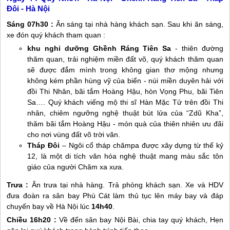
Đôi - Hà Nội
Sáng 07h30 :
Ăn sáng tại nhà hàng khách sạn. Sau khi ăn sáng,
xe đón quý khách tham quan :
khu nghỉ dưỡng Ghềnh Ráng Tiên Sa
- thiên đường
thăm quan, trải nghiệm miền đất võ, quý khách thăm quan
sẽ được đắm mình trong không gian thơ mộng nhưng
không kém phần hùng vỹ của biển - núi miền duyên hải với
đồi Thi Nhân, bãi tắm Hoàng Hậu, hòn Vọng Phu, bãi Tiên
Sa…. Quý khách viếng mộ thi sĩ Hàn Mặc Tử trên đồi Thi
nhân, chiêm ngưỡng nghệ thuật bút lửa của “Zdũ Kha”,
thăm bãi tắm Hoàng Hậu - món quà của thiên nhiên ưu đãi
cho nơi vùng đất võ trời văn.
Tháp Đôi
– Ngôi cổ tháp chămpa được xây dựng từ thế kỷ
12, là một di tích văn hóa nghệ thuật mang màu sắc tôn
giáo của người Chăm xa xưa.
Trưa :
Ăn trưa tại nhà hàng. Trả phòng khách sạn. Xe và HDV
đưa đoàn ra sân bay Phù Cát làm thủ tục lên máy bay và đáp
chuyến bay về Hà Nội lúc
14h40
.
Chiều 16h20 :
Về đến sân bay Nội Bài, chia tay quý khách, Hẹn