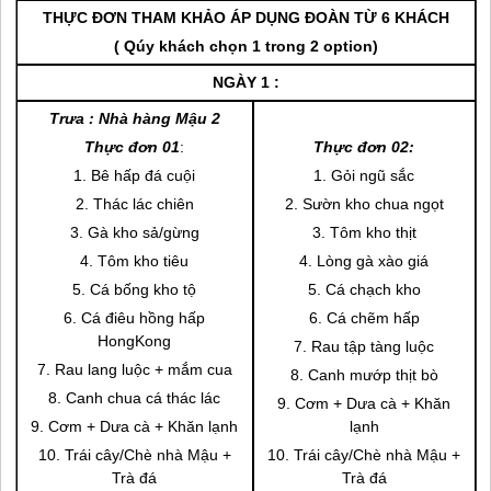
THỰC ĐƠN THAM KHẢO ÁP DỤNG ĐOÀN TỪ 6 KHÁCH
( Qúy khách chọn 1 trong 2 option)
NGÀY 1 :
Trưa :
Nhà hàng Mậu 2
Thực đơn 01
:
Thực đơn 02:
1. Bê hấp đá cuội
1. Gỏi ngũ sắc
2. Thác lác chiên
2. Sườn kho chua ngọt
3. Gà kho sả/gừng
3. Tôm kho thịt
4. Tôm kho tiêu
4. Lòng gà xào giá
5. Cá bống kho tộ
5. Cá chạch kho
6. Cá điêu hồng hấp
6. Cá chẽm hấp
HongKong
7. Rau tập tàng luộc
7. Rau lang luộc + mắm cua
8. Canh mướp thịt bò
8. Canh chua cá thác lác
9. Cơm + Dưa cà + Khăn
9. Cơm + Dưa cà + Khăn lạnh
lạnh
10. Trái cây/Chè nhà Mậu +
10. Trái cây/Chè nhà Mậu +
Trà đá
Trà đá