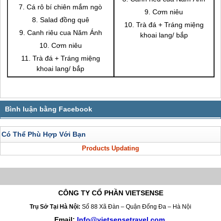
7. Cá rô bí chiên mắm ngò
9. Cơm niêu
8. Salad đồng quê
10. Trà đá + Tráng miệng
9. Canh riêu cua Năm Ánh
khoai lang/ bắp
10. Cơm niêu
11. Trà đá + Tráng miệng
khoai lang/ bắp
Có Thể Phù Hợp Với Bạn
Products Updating
CÔNG TY CỔ PHẦN VIETSENSE
Trụ Sở Tại Hà Nội:
Số 88 Xã Đàn – Quận Đống Đa – Hà Nội
Email:
Info@vietsensetravel.com
,