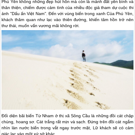
Phú Yên
không những đẹp hút hồn mà còn là mảnh đất yên bình và
thân thiện, chiếm được cảm tình của nhiều độc giả tham dự cuộc thi
ảnh "Dấu ấn Việt Nam". Đến với vùng biển trong xanh Của
Phú Yên
,
khách thăm quan như lạc vào thiên đường, khiến tâm hồn trở nên
thư thái, muốn vấn vương mãi không rời.
Đối diện bãi biển Từ Nham ở thị xã Sông Cầu là những đồi cát chập
chùng, hoang sơ. Cát trắng rất mịn và sạch. Đứng trên đồi cát ngắm
nhìn làn nước biển trong vắt ngay trước mặt, Lữ khách sẽ có cảm
giác lạc vào một xứ sở khác.