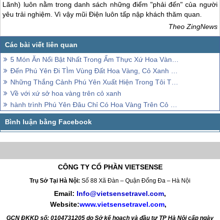
Lãnh) luôn nằm trong danh sách những điểm "phải đến" của người
yêu trải nghiệm. Vì vậy mũi Điện luôn tấp nập khách thăm quan.
Theo ZingNews
5 Món Ăn Nổi Bật Nhất Trong Ẩm Thực Xứ Hoa Vàng Cỏ Xanh
Đến Phú Yên Đi TÌm Vùng Đất Hoa Vàng, Cỏ Xanh Đẹp Như Trong Phim
Những Thắng Cảnh Phú Yên Xuất Hiện Trong Tôi Thấy Hoa Vàng Trên Cỏ Xanh
Về với xứ sở hoa vàng trên cỏ xanh
hành trình Phú Yên Đâu Chỉ Có Hoa Vàng Trên Cỏ Xanh
CÔNG TY CỔ PHẦN VIETSENSE
Trụ Sở Tại Hà Nội:
Số 88 Xã Đàn – Quận Đống Đa – Hà Nội
Email:
Info@vietsensetravel.com
,
Website:
www.vietsensetravel.com
,
GCN ĐKKD số: 0104731205 do Sở kế hoạch và đầu tư TP Hà Nội cấp ngày