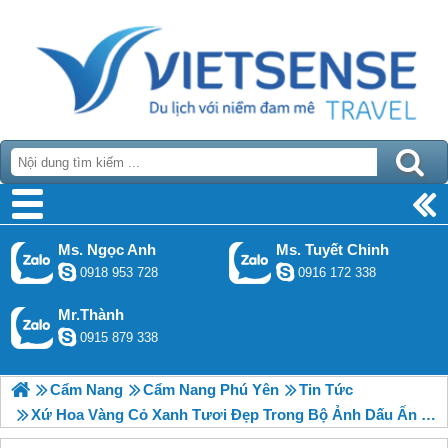
Ms. Ngọc Anh
Ms. Tuyết Chinh
0918 953 728
0916 172 338
Mr.Thành
0915 879 338
Cẩm Nang
Cẩm Nang Phú Yên
Tin Tức
Xứ Hoa Vàng Cỏ Xanh Tươi Đẹp Trong Bộ Ảnh Dấu Ấn Việt Nam