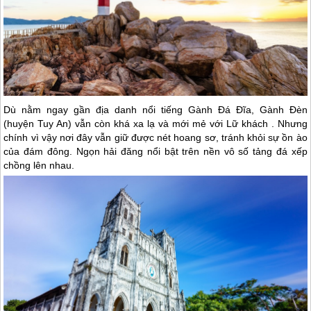
Dù nằm ngay gần địa danh nổi tiếng Gành Đá Đĩa, Gành Đèn
(huyện Tuy An) vẫn còn khá xa lạ và mới mẻ với Lữ khách . Nhưng
chính vì vậy nơi đây vẫn giữ được nét hoang sơ, tránh khỏi sự ồn ào
của đám đông. Ngọn hải đăng nổi bật trên nền vô số tảng đá xếp
chồng lên nhau.