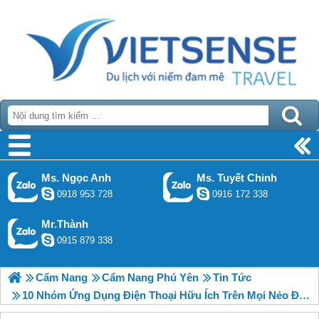
Ms. Ngọc Anh
Ms. Tuyết Chinh
0918 953 728
0916 172 338
Mr.Thành
0915 879 338
Cẩm Nang
Cẩm Nang Phú Yên
Tin Tức
10 Nhóm Ứng Dụng Điện Thoại Hữu Ích Trên Mọi Nẻo Đường Hành Trình