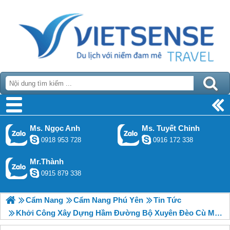
Ms. Ngọc Anh
Ms. Tuyết Chinh
0918 953 728
0916 172 338
Mr.Thành
0915 879 338
Cẩm Nang
Cẩm Nang Phú Yên
Tin Tức
Khởi Công Xây Dựng Hầm Đường Bộ Xuyên Đèo Cù Mông