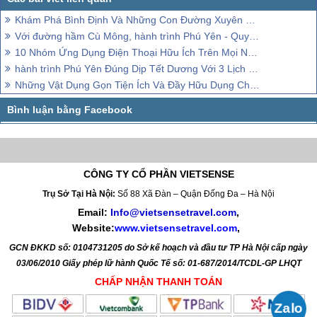
Khám Phá Bình Định Và Những Con Đường Xuyên Biển Tuyệt Nhất Việt Nam
Với đường hầm Cù Mông, hành trình Phú Yên - Quy Nhơn chỉ là chuyện nhỏ,
10 Nhóm Ứng Dụng Điện Thoại Hữu Ích Trên Mọi Nẻo Đường hành trình
hành trình Phú Yên Đúng Dịp Tết Dương Với 3 Lịch Trình Mẫu Tuyệt Vời
Những Vật Dụng Gọn Tiện Ích Và Đầy Hữu Dụng Cho Mọi Chuyến Đi
CÔNG TY CỔ PHẦN VIETSENSE
Trụ Sở Tại Hà Nội:
Số 88 Xã Đàn – Quận Đống Đa – Hà Nội
Email:
Info@vietsensetravel.com
,
Website:
www.vietsensetravel.com
,
GCN ĐKKD số: 0104731205 do Sở kế hoạch và đầu tư TP Hà Nội cấp ngày
03/06/2010 Giấy phép lữ hành Quốc Tế số: 01-687/2014/TCDL-GP LHQT
CHẤP NHẬN THANH TOÁN