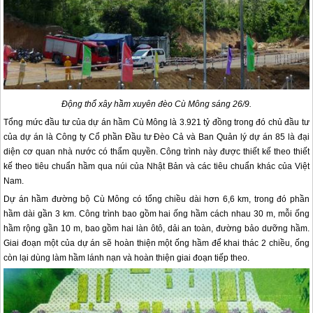
Động thổ xây hầm xuyên đèo Cù Mông sáng 26/9.
Tổng mức đầu tư của dự án hầm Cù Mông là 3.921 tỷ đồng trong đó chủ đầu tư
của dự án là Công ty Cổ phần Đầu tư Đèo Cả và Ban Quản lý dự án 85 là đại
diện cơ quan nhà nước có thẩm quyền. Công trình này được thiết kế theo thiết
kế theo tiêu chuẩn hầm qua núi của Nhật Bản và các tiêu chuẩn khác của Việt
Nam.
Dự án hầm đường bộ Cù Mông có tổng chiều dài hơn 6,6 km, trong đó phần
hầm dài gần 3 km. Công trình bao gồm hai ống hầm cách nhau 30 m, mỗi ống
hầm rộng gần 10 m, bao gồm hai làn ôtô, dải an toàn, đường bảo dưỡng hầm.
Giai đoạn một của dự án sẽ hoàn thiện một ống hầm để khai thác 2 chiều, ống
còn lại dùng làm hầm lánh nạn và hoàn thiện giai đoạn tiếp theo.