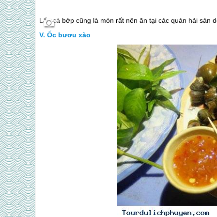
Lẩu cá bớp cũng là món rất nên ăn tại các quán hải sả
Ốc bươu xào