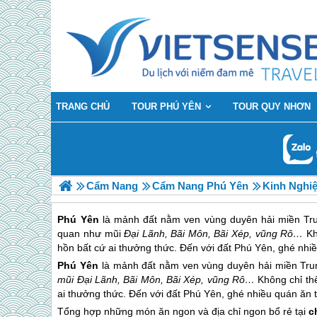
TRANG CHỦ
TOUR PHÚ YÊN
TOUR QUY NHƠN
Cẩm Nang
Cẩm Nang Phú Yên
Kinh Nghi
Phú Yên
là mảnh đất nằm ven vùng duyên hải miền Tru
quan như mũi
Đại Lãnh, Bãi Môn, Bãi Xép, vũng Rô…
Kh
hồn bất cứ ai thưởng thức. Đến với đất Phú Yên, ghé nhiề
Phú Yên
là mảnh đất nằm ven vùng duyên hải miền Trun
mũi Đại Lãnh, Bãi Môn, Bãi Xép, vũng Rô…
Không chỉ th
ai thưởng thức. Đến với đất
Phú Yên
, ghé nhiều quán ăn 
Tổng hợp những món ăn ngon và địa chỉ ngon bổ rẻ tại
c