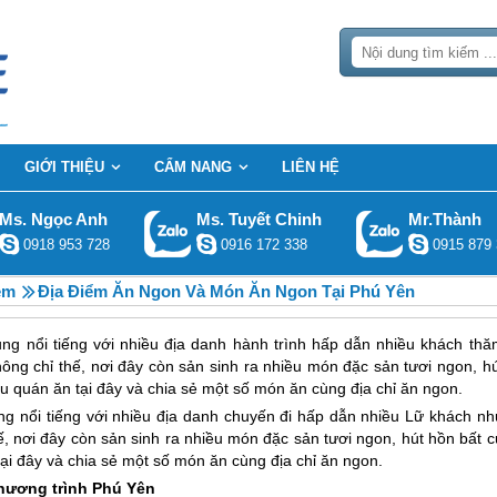
GIỚI THIỆU
CẨM NANG
LIÊN HỆ
Ms. Ngọc Anh
Ms. Tuyết Chinh
Mr.Thành
0918 953 728
0916 172 338
0915 879 
ệm
Địa Điểm Ăn Ngon Và Món Ăn Ngon Tại Phú Yên
ng nổi tiếng với nhiều
địa danh hành trình
hấp dẫn nhiều khách thă
ông chỉ thế, nơi đây còn sản sinh ra nhiều món đặc sản tươi ngon, h
u quán ăn tại đây và chia sẻ một số món ăn cùng địa chỉ ăn ngon.
g nổi tiếng với nhiều địa danh chuyến đi hấp dẫn nhiều Lữ khách nh
ế, nơi đây còn sản sinh ra nhiều món đặc sản tươi ngon, hút hồn bất 
tại đây và chia sẻ một số món ăn cùng địa chỉ ăn ngon.
hương trình
Phú Yên