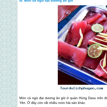
Món cá ngừ đại dương ăn gỏi
Món cá ngừ đại dương ăn gỏi ở quán Hùng Dasu trên 
Yên
. Ở đây còn rất nhiều món hải sản khác.