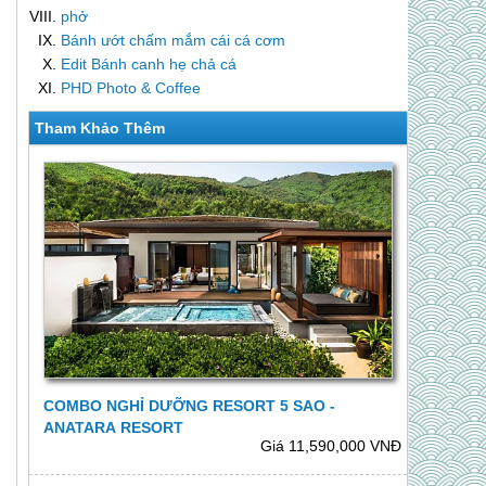
phở
Bánh ướt chấm mắm cái cá cơm
Edit Bánh canh hẹ chả cá
PHD Photo & Coffee
Tham Khảo Thêm
COMBO NGHỈ DƯỠNG RESORT 5 SAO -
ANATARA RESORT
Giá 11,590,000 VNĐ