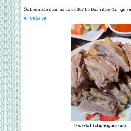
Ốc bươu xào quán bà Lẹ số 307 Lê Duẩn đậm đà, ngon 
Cháo vịt