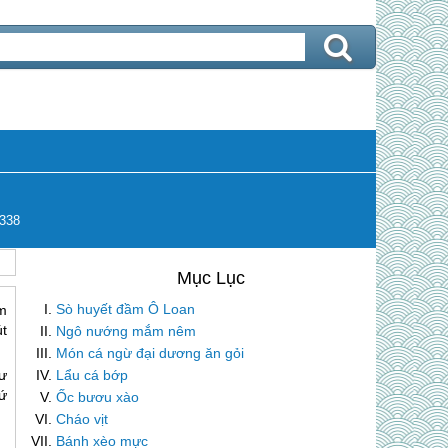
338
Sò huyết đầm Ô Loan
m
út
Ngô nướng mắm nêm
Món cá ngừ đại dương ăn gỏi
Lẩu cá bớp
ư
cứ
Ốc bươu xào
Cháo vịt
Bánh xèo mực