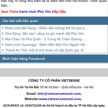
biệt này, hi vọng Mũi Điện sẽ là điểm đến mới hút Khách Thăm quan
Đến…
Xem Thêm
hành trình
Phú Yên
Hấp Dẫn
Khám phá Bãi Rạng – Điểm đến không thể bỏ qua khi đến Đà Nẵng
Chả Dông “đặc sản” nắng và gió mảnh đất Phú Yên
Mai Châu Và Phú Quốc - 2 Trong 45 Thiên Đường Đáng hành trình Nhất Thế Giới
hành trình Gyeonggi - Điểm Đến Mới Cho Người Việt Yêu Hàn Quốc
Thành An Thổ, một di tích khảo cổ cấp Quốc gia, điểm đến tháng 8, 2018 này
CÔNG TY CỔ PHẦN VIETSENSE
Trụ Sở Tại Hà Nội:
Số 88 Xã Đàn – Quận Đống Đa – Hà Nội
Email:
Info@vietsensetravel.com
,
Website:
www.vietsensetravel.com
,
GCN ĐKKD số: 0104731205 do Sở kế hoạch và đầu tư TP Hà Nội cấp ngày