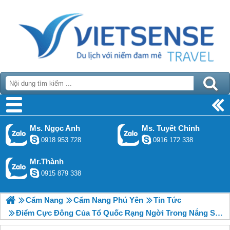
Ms. Ngọc Anh
Ms. Tuyết Chinh
0918 953 728
0916 172 338
Mr.Thành
0915 879 338
Cẩm Nang
Cẩm Nang Phú Yên
Tin Tức
Điểm Cực Đông Của Tổ Quốc Rạng Ngời Trong Nắng Sớm