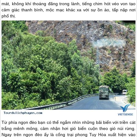
mát, không khí thoáng đãng trong lành, tiếng chim hót véo von tạo
cảm giác thanh bình, mộc mạc khác xa với sự ồn ào, tấp nập nơi
phố thị.
Từ phía ngọn đèo bạn có thể ngắm nhìn những bãi biển với triền cát
trắng mênh mông, cảm nhận hơi gió biển cuộn theo gió núi rừng.
Ngay trên ngọn đèo ấy là cổng trại phong Tuy Hòa xuất hiện vào