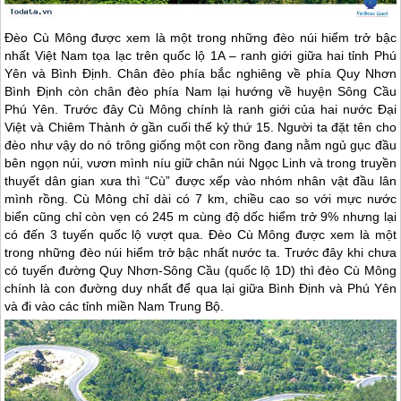
Đèo Cù Mông được xem là một trong những đèo núi hiểm trở bậc
nhất Việt Nam tọa lạc trên quốc lộ 1A – ranh giới giữa hai tỉnh
Phú
Yên
và Bình Định. Chân đèo phía bắc nghiêng về phía
Quy Nhơn
Bình Định còn chân đèo phía Nam lại hướng về huyện Sông Cầu
Phú Yên
. Trước đây Cù Mông chính là ranh giới của hai nước Đại
Việt và Chiêm Thành ở gần cuối thế kỷ thứ 15. Người ta đặt tên cho
đèo như vậy do nó trông giống một con rồng đang nằm ngủ gục đầu
bên ngọn núi, vươn mình níu giữ chân núi Ngọc Linh và trong truyền
thuyết dân gian xưa thì “Cù” được xếp vào nhóm nhân vật đầu lân
mình rồng. Cù Mông chỉ dài có 7 km, chiều cao so với mực nước
biển cũng chỉ còn vẹn có 245 m cùng độ dốc hiểm trở 9% nhưng lại
có đến 3 tuyến quốc lộ vượt qua. Đèo Cù Mông được xem là một
trong những đèo núi hiểm trở bậc nhất nước ta. Trước đây khi chưa
có tuyến đường
Quy Nhơn
-Sông Cầu (quốc lộ 1D) thì đèo Cù Mông
chính là con đường duy nhất để qua lại giữa Bình Định và
Phú Yên
và đi vào các tỉnh miền Nam Trung Bộ.