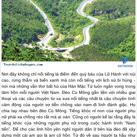
Nơi đây không chỉ nổi tiếng là điểm đến quý báu của Lữ Hành với núi
cao, rừng thẳm và biển xanh mà còn nổi tiếng với lịch sử bi hùng -
nơi mà những vần thơ bất hủ của Hàn Mặc Tử luôn ngân vọng trong
tâm hồn mỗi người Việt Nam. Đèo Cù Mông gắn liền với nhiều giai
thoại và các câu chuyện từ xa xưa nổi tiếng nhất là câu chuyện tình
cảm động của người vợ tiễn chồng vào nam đi lính đánh giặc. Họ
chia tay nhau bên đèo Cù Mông. Tiếng khóc nỉ non của người phụ
nữ phải xa chồng réo rắt mà ai oán. Cũng có người kể lại rằng đây là
tiếng khóc của những người phụ nữ trong cuộc hành trình “Nam
tiến”. Để cho các linh hồn yên nghỉ người dân ở bên kia đèo đã xây
dựng một cái am gọi là am cô hồn. Từ đó về sau người ta hầu như