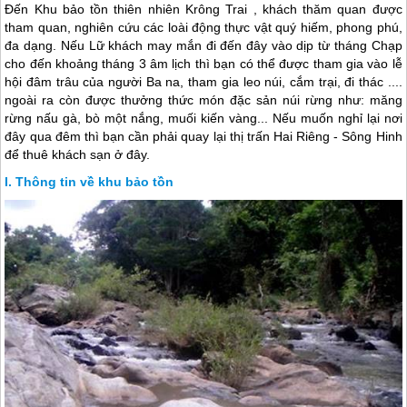
Đến Khu bảo tồn thiên nhiên Krông Trai , khách thăm quan được
tham quan, nghiên cứu các loài động thực vật quý hiếm, phong phú,
đa dạng. Nếu Lữ khách may mắn đi đến đây vào dịp từ tháng Chạp
cho đến khoảng tháng 3 âm lịch thì bạn có thể được tham gia vào lễ
hội đâm trâu của người Ba na, tham gia leo núi, cắm trại, đi thác ....
ngoài ra còn được thưởng thức món đặc sản núi rừng như: măng
rừng nấu gà, bò một nắng, muối kiến vàng... Nếu muốn nghỉ lại nơi
đây qua đêm thì bạn cần phải quay lại thị trấn Hai Riêng - Sông Hinh
để thuê khách sạn ở đây.
Thông tin về khu bảo tồn