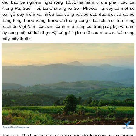
khu bảo vệ nghiêm ngặt rộng 18.517ha nằm ở địa phận các xã
Krông Pa, Suối Trai, Ea Charang và Sơn Phước. Tại đây có một số
loại gỗ quý hiếm và nhiều loại động vật bò sát, đặc biệt có cả bò
Bang teng, hươu Vàng, hươu Cà toong cùng 6 loài chim có tên trong
Sách đỏ Việt Nam, các sinh cảnh như trảng cỏ, trảng cây bụi và đầm
lầy cùng một số loài thực vật có giá trị kinh tế cao như các loài song
mây, cây thuốc…
Bước đầu khu bảo tồn đã thống kê được 262 loài động vật có xương