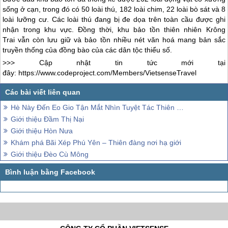
sống ở cạn, trong đó có 50 loài thú, 182 loài chim, 22 loài bò sát và 8
loài lưỡng cư. Các loài thú đang bị đe dọa trên toàn cầu được ghi
nhận trong khu vực. Đồng thời, khu bảo tồn thiên nhiên Krông
Trai vẫn còn lưu giữ và bảo tồn nhiều nét văn hoá mang bản sắc
truyền thống của đồng bào của các dân tộc thiểu số.
>>> Cập nhật tin tức mới tại
đây:
https://www.codeproject.com/Members/VietsenseTravel
Hè Này Đến Eo Gio Tận Mắt Nhìn Tuyệt Tác Thiên Nhiên Ngay Giữa Việt Nam
Giới thiệu Đầm Thị Nại
Giới thiệu Hòn Nưa
Khám phá Bãi Xép Phú Yên – Thiên đàng nơi hạ giới
Giới thiệu Đèo Cù Mông