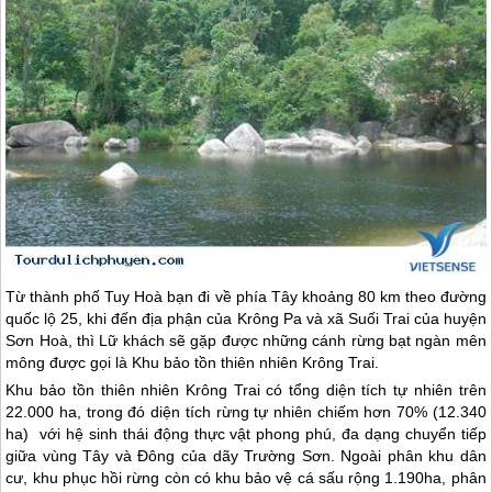
Từ thành phố Tuy Hoà bạn đi về phía Tây khoảng 80 km theo đường
quốc lộ 25, khi đến địa phận của Krông Pa và xã Suối Trai của huyện
Sơn Hoà, thì Lữ khách sẽ gặp được những cánh rừng bạt ngàn mên
mông được gọi là Khu bảo tồn thiên nhiên Krông Trai.
Khu bảo tồn thiên nhiên Krông Trai có tổng diện tích tự nhiên trên
22.000 ha, trong đó diện tích rừng tự nhiên chiếm hơn 70% (12.340
ha) với hệ sinh thái động thực vật phong phú, đa dạng chuyển tiếp
giữa vùng Tây và Đông của dãy Trường Sơn. Ngoài phân khu dân
cư, khu phục hồi rừng còn có khu bảo vệ cá sấu rộng 1.190ha, phân