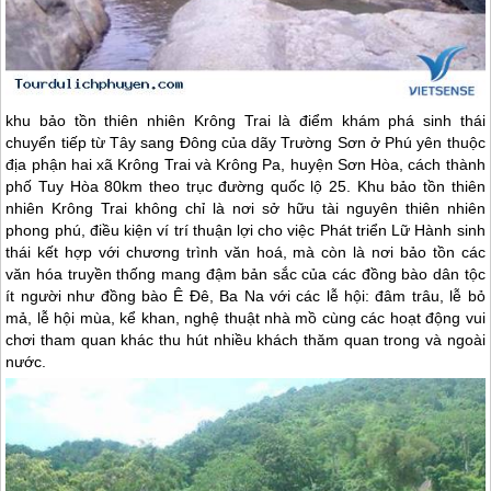
khu bảo tồn thiên nhiên Krông Trai là điểm khám phá sinh thái
chuyển tiếp từ Tây sang Đông của dãy Trường Sơn ở
Phú yên
thuộc
địa phận hai xã Krông Trai và Krông Pa, huyện Sơn Hòa, cách thành
phố Tuy Hòa 80km theo trục đường quốc lộ 25. Khu bảo tồn thiên
nhiên Krông Trai không chỉ là nơi sở hữu tài nguyên thiên nhiên
phong phú, điều kiện ví trí thuận lợi cho việc Phát triển Lữ Hành sinh
thái kết hợp với chương trình văn hoá, mà còn là nơi bảo tồn các
văn hóa truyền thống mang đậm bản sắc của các đồng bào dân tộc
ít người như đồng bào Ê Đê, Ba Na với các lễ hội: đâm trâu, lễ bỏ
mả, lễ hội mùa, kể khan, nghệ thuật nhà mồ cùng các hoạt động vui
chơi tham quan khác thu hút nhiều khách thăm quan trong và ngoài
nước.