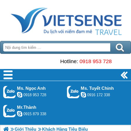
Hotline:
0918 953 728
Ms. Ngọc Anh
Ms. Tuyết Chinh
0918 953 728
0916 172 338
Mr.Thành
0915 879 338
Giới Thiệu
Khách Hàng Tiêu Biểu