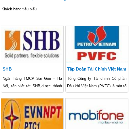
Khách hàng tiêu biểu
SHB
Tập Đoàn Tài Chính Việt Nam
Ngân hàng TMCP Sài Gòn – Hà
Tổng Công ty Tài chính Cổ phần
Nội, tên viết tắt SHB,được thành
Dầu khí Việt Nam (PVFC) là một tổ
lập theo các Quyết định số
chức tín dụng phi ngân hàng, tiền
214/QÐ-NH5 ngày 13/11/1993;
thân là Công ty Tài chính Dầu khí,
Quyết định số 93/QÐ-NHNN ngày
thành lập ngày 19/6/2000 với
20/1/2006 và số 1764/QÐ-NHNN
phương châm hoạt động “Vì sự
ngày 11/9/2006. Giấy phép ĐKKD
phát triển vững mạnh của Tập